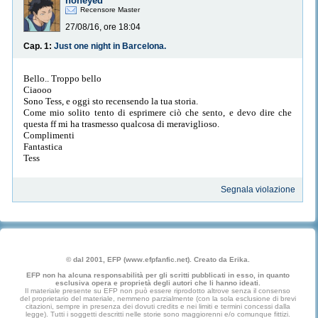
honeyed
Recensore Master
27/08/16, ore 18:04
Cap. 1:
Just one night in Barcelona.
Bello.. Troppo bello
Ciaooo
Sono Tess, e oggi sto recensendo la tua storia.
Come mio solito tento di esprimere ciò che sento, e devo dire che
questa ff mi ha trasmesso qualcosa di meraviglioso.
Complimenti
Fantastica
Tess
Segnala violazione
© dal 2001, EFP (www.efpfanfic.net). Creato da Erika.
EFP non ha alcuna responsabilità per gli scritti pubblicati in esso, in quanto
esclusiva opera e proprietà degli autori che li hanno ideati.
Il materiale presente su EFP non può essere riprodotto altrove senza il consenso
del proprietario del materiale, nemmeno parzialmente (con la sola esclusione di brevi
citazioni, sempre in presenza dei dovuti credits e nei limiti e termini concessi dalla
legge). Tutti i soggetti descritti nelle storie sono maggiorenni e/o comunque fittizi.