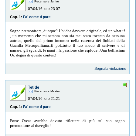
Recensore Junior
07/04/16, ore 23:07
Cap. 1:
Fa' come ti pare
Sogno premonitore, dunque? Un'idea davvero originale, ed un what if
, un momento che mi sembra non sia mai stato toccato da nessuna
autrice, quello del primo incontro nella caserma dei Soldati della
Guardia Metropolitana..E poi..tutto il tuo modo di scrivere e di
narrare, gli sguardi, le mani , la passione che esplode...Una bellissima
Os, degna di questo contest!
Segnala violazione
Tetide
Recensore Master
07/04/16, ore 21:21
Cap. 1:
Fa' come ti pare
Forse Oscar avrebbe dovuto riflettere di più sul suo sogno
premonitore al risveglio!