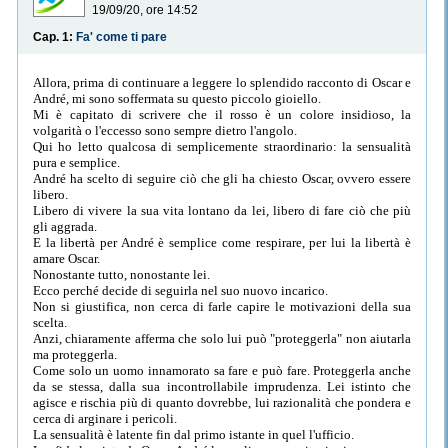
19/09/20, ore 14:52
Cap. 1:
Fa' come ti pare
Allora, prima di continuare a leggere lo splendido racconto di Oscar e
André, mi sono soffermata su questo piccolo gioiello.
Mi è capitato di scrivere che il rosso è un colore insidioso, la
volgarità o l'eccesso sono sempre dietro l'angolo.
Qui ho letto qualcosa di semplicemente straordinario: la sensualità
pura e semplice.
André ha scelto di seguire ciò che gli ha chiesto Oscar, ovvero essere
libero.
Libero di vivere la sua vita lontano da lei, libero di fare ciò che più
gli aggrada.
E la libertà per André è semplice come respirare, per lui la libertà è
amare Oscar.
Nonostante tutto, nonostante lei.
Ecco perché decide di seguirla nel suo nuovo incarico.
Non si giustifica, non cerca di farle capire le motivazioni della sua
scelta.
Anzi, chiaramente afferma che solo lui può "proteggerla" non aiutarla
ma proteggerla.
Come solo un uomo innamorato sa fare e può fare. Proteggerla anche
da se stessa, dalla sua incontrollabile imprudenza. Lei istinto che
agisce e rischia più di quanto dovrebbe, lui razionalità che pondera e
cerca di arginare i pericoli.
La sensualità è latente fin dal primo istante in quel l'ufficio.