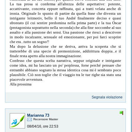
La tua prosa si conferma all'altezza delle aspettative: potente,
accattivante, concreta eppure raffinata, qui a tratti velata anche di
ironia. Originale lo spunto di partire da quella frase che diventa un
intrigante leitmotiv, bello il tuo André finalmente deciso e quasi
sfrontato (il cui sentire predomina nella prima parte) e la tua Oscar
(protagonista soprattutto nella seconda) che alla fine soccombe al suo
assalto e alla passione dei sensi. Una passione che riesci a descrivere
in modo incalzante, sensuale ed emozionante, per poi farci scoprire
che era...tutto un sogno!!
Ma dopo la delusione che ne deriva, arriva la scoperta che si
tratterebbe di una specie di premonizione, addirittura doppia...e il
finale resta aperto alla nostra immaginazione.
Confesso che questa scelta narrativa, seppur originale e intrigante
come idea, mi ha lasciato un po' perplessa, forse perché pensare che
entrambi abbiano sognato la stessa identica cosa mi è sembrato poco
plausibile. Ciò non toglie che il viaggio tra le tue righe sia stato una
piacevole avventura.
Alla prossima
Segnala violazione
Marianna 73
Recensore Master
08/04/16, ore 22:53