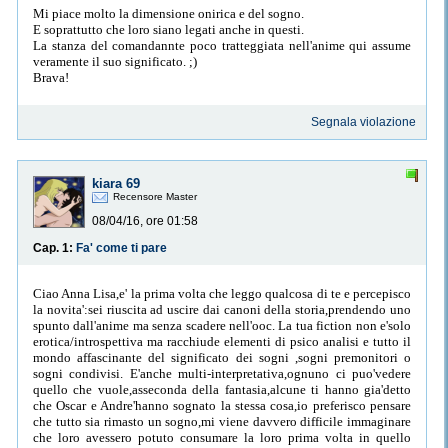
Mi piace molto la dimensione onirica e del sogno.
E soprattutto che loro siano legati anche in questi.
La stanza del comandannte poco tratteggiata nell'anime qui assume
veramente il suo significato. ;)
Brava!
Segnala violazione
kiara 69
Recensore Master
08/04/16, ore 01:58
Cap. 1:
Fa' come ti pare
Ciao Anna Lisa,e' la prima volta che leggo qualcosa di te e percepisco
la novita':sei riuscita ad uscire dai canoni della storia,prendendo uno
spunto dall'anime ma senza scadere nell'ooc. La tua fiction non e'solo
erotica/introspettiva ma racchiude elementi di psico analisi e tutto il
mondo affascinante del significato dei sogni ,sogni premonitori o
sogni condivisi. E'anche multi-interpretativa,ognuno ci puo'vedere
quello che vuole,asseconda della fantasia,alcune ti hanno gia'detto
che Oscar e Andre'hanno sognato la stessa cosa,io preferisco pensare
che tutto sia rimasto un sogno,mi viene davvero difficile immaginare
che loro avessero potuto consumare la loro prima volta in quello