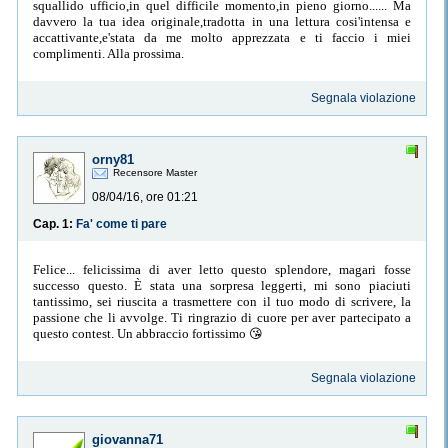
squallido ufficio,in quel difficile momento,in pieno giorno...... Ma
davvero la tua idea originale,tradotta in una lettura cosi'intensa e
accattivante,e'stata da me molto apprezzata e ti faccio i miei
complimenti. Alla prossima.
Segnala violazione
orny81
Recensore Master
08/04/16, ore 01:21
Cap. 1:
Fa' come ti pare
Felice... felicissima di aver letto questo splendore, magari fosse
successo questo. È stata una sorpresa leggerti, mi sono piaciuti
tantissimo, sei riuscita a trasmettere con il tuo modo di scrivere, la
passione che li avvolge. Ti ringrazio di cuore per aver partecipato a
questo contest. Un abbraccio fortissimo 😘
Segnala violazione
giovanna71