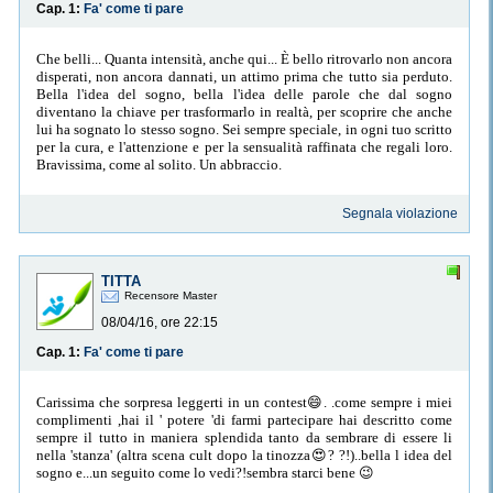
Cap. 1:
Fa' come ti pare
Che belli... Quanta intensità, anche qui... È bello ritrovarlo non ancora
disperati, non ancora dannati, un attimo prima che tutto sia perduto.
Bella l'idea del sogno, bella l'idea delle parole che dal sogno
diventano la chiave per trasformarlo in realtà, per scoprire che anche
lui ha sognato lo stesso sogno. Sei sempre speciale, in ogni tuo scritto
per la cura, e l'attenzione e per la sensualità raffinata che regali loro.
Bravissima, come al solito. Un abbraccio.
Segnala violazione
TITTA
Recensore Master
08/04/16, ore 22:15
Cap. 1:
Fa' come ti pare
Carissima che sorpresa leggerti in un contest😄. .come sempre i miei
complimenti ,hai il ' potere 'di farmi partecipare hai descritto come
sempre il tutto in maniera splendida tanto da sembrare di essere li
nella 'stanza' (altra scena cult dopo la tinozza😍? ?!)..bella l idea del
sogno e...un seguito come lo vedi?!sembra starci bene 😉