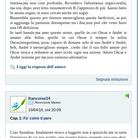
intensa,ma non così profonda. Ricordavo l'alternanza sogno-realtà,
ma ora, dopo aver letto innumerevoli ff, l'apprezzo di più: hanno fatto
lo stesso sogno, si sono cercati anche nei sogni.
Basterebbe questo per ritenere meravigliosa questa fanfiction, se poi
si aggiunge la passione dirompente tra i due,non può che venir fuori
una OS deliziosa.
Io sarò banale,ma amo queste storie, quelle in cui Oscar e André si
amano alla follia, quelle in cui Oscar è sempre la solita
Oscar,integerrima, pura, capace di donarsi solo al suo André e André,
beh, André è meraviglioso sempre...credo che il suo folle amore per
Oscar riesca a redimere ai miei occhi ogni sua azione. Adoro Oscar e
André insieme,per me,non esistono alternative.
Leggi la risposta dell'autore
Segnala violazione
francoise14
Recensore Master
10/04/16, ore 20:09
Cap. 1:
Fa' come ti pare
Ciao Annalisa, finalmente riesco a leggerti non a spizzichi ma in tutta
l'interezza di un tuo scritto, per quanto breve essendo una one shot.