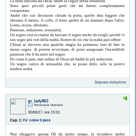
La sfida lanciata da Oscar, André la coglie senza esitazioni.
Sono quei piccoli primi gesti che mi hanno completamente
conquistata.
André che con decisione chiude la porta, quelle dita leggere che
sfiorano il mento, il collo, il lento aprirsi di un alamaro dopo l'altro.
Lento, sicuro, sfrontato…
Passione, seduzione, sensualità…
Un sogno così eccitante da lasciare il segno anche da svegli, perché vi
son sogni più veri della realtà, fiorieri di ciò che la realtà può offrire.
Chissà se davvero una qualche magia ha permesso loro di fare lo
stesso sogno, di potersi avvicinare, di poter assaporare l'incredibile
passione che li ha uniti nel sogno.
Fa' come ti pare, mai ordine di Oscar ad André fu più seducente.
Un sogno carico di sensualità che, se posso dirlo, solo tu potevi
rendere realtà.
Segnala violazione
gr_lady863
Recensore Veterano
30/06/17, ore 15:01
Cap. 1:
Fa' come ti pare
Non rileggevo questa OS da molto tempo, la ricordavo molto