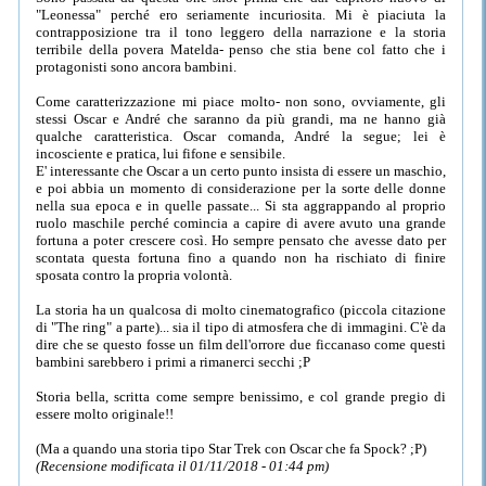
"Leonessa" perché ero seriamente incuriosita. Mi è piaciuta la
contrapposizione tra il tono leggero della narrazione e la storia
terribile della povera Matelda- penso che stia bene col fatto che i
protagonisti sono ancora bambini.
Come caratterizzazione mi piace molto- non sono, ovviamente, gli
stessi Oscar e André che saranno da più grandi, ma ne hanno già
qualche caratteristica. Oscar comanda, André la segue; lei è
incosciente e pratica, lui fifone e sensibile.
E' interessante che Oscar a un certo punto insista di essere un maschio,
e poi abbia un momento di considerazione per la sorte delle donne
nella sua epoca e in quelle passate... Si sta aggrappando al proprio
ruolo maschile perché comincia a capire di avere avuto una grande
fortuna a poter crescere così. Ho sempre pensato che avesse dato per
scontata questa fortuna fino a quando non ha rischiato di finire
sposata contro la propria volontà.
La storia ha un qualcosa di molto cinematografico (piccola citazione
di "The ring" a parte)... sia il tipo di atmosfera che di immagini. C'è da
dire che se questo fosse un film dell'orrore due ficcanaso come questi
bambini sarebbero i primi a rimanerci secchi ;P
Storia bella, scritta come sempre benissimo, e col grande pregio di
essere molto originale!!
(Ma a quando una storia tipo Star Trek con Oscar che fa Spock? ;P)
(Recensione modificata il 01/11/2018 - 01:44 pm)