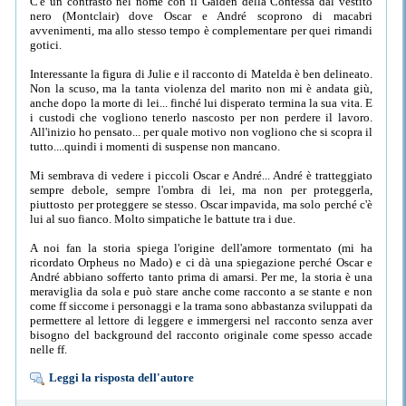
C'è un contrasto nel nome con il Gaiden della Contessa dal vestito
nero (Montclair) dove Oscar e André scoprono di macabri
avvenimenti, ma allo stesso tempo è complementare per quei rimandi
gotici.
Interessante la figura di Julie e il racconto di Matelda è ben delineato.
Non la scuso, ma la tanta violenza del marito non mi è andata giù,
anche dopo la morte di lei... finché lui disperato termina la sua vita. E
i custodi che vogliono tenerlo nascosto per non perdere il lavoro.
All'inizio ho pensato... per quale motivo non vogliono che si scopra il
tutto....quindi i momenti di suspense non mancano.
Mi sembrava di vedere i piccoli Oscar e André... André è tratteggiato
sempre debole, sempre l'ombra di lei, ma non per proteggerla,
piuttosto per proteggere se stesso. Oscar impavida, ma solo perché c'è
lui al suo fianco. Molto simpatiche le battute tra i due.
A noi fan la storia spiega l'origine dell'amore tormentato (mi ha
ricordato Orpheus no Mado) e ci dà una spiegazione perché Oscar e
André abbiano sofferto tanto prima di amarsi. Per me, la storia è una
meraviglia da sola e può stare anche come racconto a se stante e non
come ff siccome i personaggi e la trama sono abbastanza sviluppati da
permettere al lettore di leggere e immergersi nel racconto senza aver
bisogno del background del racconto originale come spesso accade
nelle ff.
Leggi la risposta dell'autore