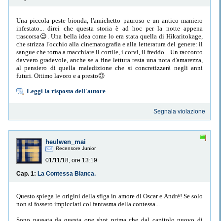
Una piccola peste bionda, l'amichetto pauroso e un antico maniero
infestato... direi che questa storia è ad hoc per la notte appena
trascorsa😉. Una bella idea come lo era stata quella di Hikaritokage,
che strizza l'occhio alla cinematografia e alla letteratura del genere: il
sangue che torna a macchiare il cortile, i corvi, il freddo... Un racconto
davvero gradevole, anche se a fine lettura resta una nota d'amarezza,
al pensiero di quella maledizione che si concretizzerà negli anni
futuri. Ottimo lavoro e a presto😉
Leggi la risposta dell'autore
Segnala violazione
heulwen_mai
Recensore Junior
01/11/18, ore 13:19
Cap. 1:
La Contessa Bianca.
Questo spiega le origini della sfiga in amore di Oscar e André! Se solo
non si fossero impicciati col fantasma della contessa...
Sono passata da questa one shot prima che dal capitolo nuovo di