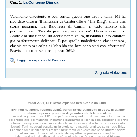
Cap. 1:
La Contessa Bianca.
Veramente divertente e ben scritta questa one shot a tema. Mi ha
ricordato oltre a "Il fantasma di Canterville"e "The Ring", anche una
storia nostrana, "La Baronessa di Carini" il tutto mixato alla
perfezione con "Piccola peste colpisce ancora", Oscar temeraria se
André è al suo fianco, lui decisamente cauto, insomma i loro caratteri
gia perfettamente delineati. E poi quella maledizione che incombe,
che sia stato per colpa di Matelda che loro sono stati così sfortunati?
Bravissima come sempre, a presto 💓😍
Leggi la risposta dell'autore
Segnala violazione
© dal 2001, EFP (www.efpfanfic.net). Creato da Erika.
EFP non ha alcuna responsabilità per gli scritti pubblicati in esso, in quanto
esclusiva opera e proprietà degli autori che li hanno ideati.
Il materiale presente su EFP non può essere riprodotto altrove senza il consenso
del proprietario del materiale, nemmeno parzialmente (con la sola esclusione di brevi
citazioni, sempre in presenza dei dovuti credits e nei limiti e termini concessi dalla
legge). Tutti i soggetti descritti nelle storie sono maggiorenni e/o comunque fittizi.
I personaggi e le situazioni presenti nelle fanfic di questo sito sono utilizzati senza
alcun fine di lucro e nel rispetto dei rispettivi proprietari e copyrights.
I detentori dei diritti di copyright sfruttati nelle fan fiction possono richiedere