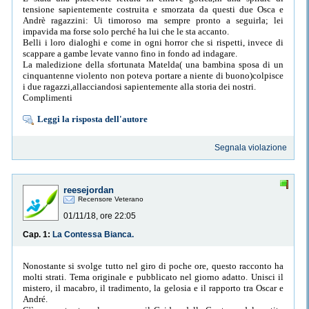
tensione sapientemente costruita e smorzata da questi due Osca e
Andrè ragazzini: Ui timoroso ma sempre pronto a seguirla; lei
impavida ma forse solo perché ha lui che le sta accanto.
Belli i loro dialoghi e come in ogni horror che si rispetti, invece di
scappare a gambe levate vanno fino in fondo ad indagare.
La maledizione della sfortunata Matelda( una bambina sposa di un
cinquantenne violento non poteva portare a niente di buono)colpisce
i due ragazzi,allacciandosi sapientemente alla storia dei nostri.
Complimenti
Leggi la risposta dell'autore
Segnala violazione
reesejordan
Recensore Veterano
01/11/18, ore 22:05
Cap. 1:
La Contessa Bianca.
Nonostante si svolge tutto nel giro di poche ore, questo racconto ha
molti strati. Tema originale e pubblicato nel giorno adatto. Unisci il
mistero, il macabro, il tradimento, la gelosia e il rapporto tra Oscar e
André.