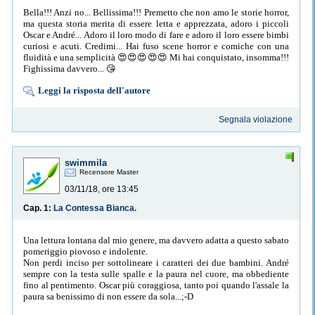
Bella!!! Anzi no... Bellissima!!! Premetto che non amo le storie horror,
ma questa storia merita di essere letta e apprezzata, adoro i piccoli
Oscar e André... Adoro il loro modo di fare e adoro il loro essere bimbi
curiosi e acuti. Credimi... Hai fuso scene horror e comiche con una
fluidità e una semplicità 😍😍😍😍😍 Mi hai conquistato, insomma!!!
Fighissima davvero... 😘
Leggi la risposta dell'autore
Segnala violazione
swimmila
Recensore Master
03/11/18, ore 13:45
Cap. 1:
La Contessa Bianca.
Una lettura lontana dal mio genere, ma davvero adatta a questo sabato
pomeriggio piovoso e indolente.
Non perdi inciso per sottolineare i caratteri dei due bambini. André
sempre con la testa sulle spalle e la paura nel cuore, ma obbediente
fino al pentimento. Oscar più coraggiosa, tanto poi quando l'assale la
paura sa benissimo di non essere da sola...;-D