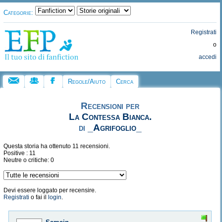
Categorie:
Registrati
o
accedi
Regole/Aiuto
Cerca
Recensioni per
La Contessa Bianca.
di
_Agrifoglio_
Questa storia ha ottenuto 11 recensioni.
Positive : 11
Neutre o critiche: 0
Devi essere loggato per recensire.
Registrati
o fai il
login
.