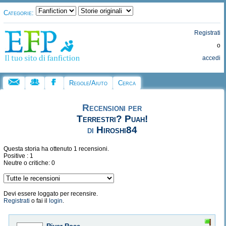
Categorie:
Registrati
o
accedi
Regole/Aiuto
Cerca
Recensioni per
Terrestri? Puah!
di
Hiroshi84
Questa storia ha ottenuto 1 recensioni.
Positive : 1
Neutre o critiche: 0
Devi essere loggato per recensire.
Registrati
o fai il
login
.