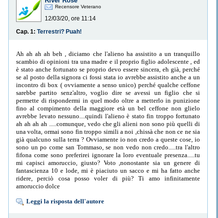
River Rose
Recensore Veterano
12/03/20, ore 11:14
Cap. 1:
Terrestri? Puah!
Ah ah ah ah beh , diciamo che l'alieno ha assistito a un tranquillo
scambio di opinioni tra una madre e il proprio figlio adolescente , ed
è stato anche fortunato se proprio devo essere sincera, eh già, perché
se al posto della signora ci fossi stata io avrebbe assistito anche a un
incontro di box ( ovviamente a senso unico) perché qualche ceffone
sarebbe partito senz'altro, voglio dire se avessi un figlio che si
permette di rispondermi in quel modo oltre a metterlo in punizione
fino al compimento della maggiore età un bel ceffone non glielo
avrebbe levato nessuno....quindi l'alieno è stato fin troppo fortunato
ah ah ah ah .....comunque, vedo che gli alieni non sono più quelli di
una volta, ormai sono fin troppo simili a noi ,chissà che non ce ne sia
già qualcuno sulla terra ? Ovviamente io non credo a queste cose, io
sono un po come san Tommaso, se non vedo non credo.....tra l'altro
fifona come sono preferirei ignorare la loro eventuale presenza.....tu
mi capisci amoruccio, giusto? Voto ,nonostante sia un genere di
fantascienza 10 e lode, mi è piaciuto un sacco e mi ha fatto anche
ridere, perciò cosa posso voler di più? Ti amo infinitamente
amoruccio dolce
Leggi la risposta dell'autore