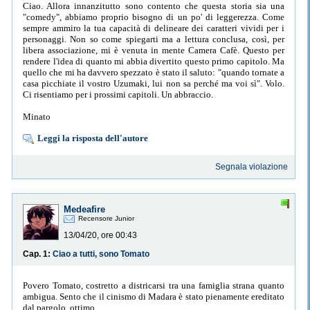
Ciao. Allora innanzitutto sono contento che questa storia sia una
"comedy", abbiamo proprio bisogno di un po' di leggerezza. Come
sempre ammiro la tua capacità di delineare dei caratteri vividi per i
personaggi. Non so come spiegarti ma a lettura conclusa, così, per
libera associazione, mi è venuta in mente Camera Cafè. Questo per
rendere l'idea di quanto mi abbia divertito questo primo capitolo. Ma
quello che mi ha davvero spezzato è stato il saluto: "quando tornate a
casa picchiate il vostro Uzumaki, lui non sa perché ma voi sì". Volo.
Ci risentiamo per i prossimi capitoli. Un abbraccio.
Minato
Leggi la risposta dell'autore
Segnala violazione
Medeafire
Recensore Junior
13/04/20, ore 00:43
Cap. 1:
Ciao a tutti, sono Tomato
Povero Tomato, costretto a districarsi tra una famiglia strana quanto
ambigua. Sento che il cinismo di Madara è stato pienamente ereditato
dal pargolo, ottimo.