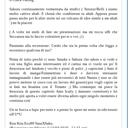
Sakura continuamente tormentata da strafici ( Stronzi/Belli ) siamo
molto cattive ahah. E chissà che combinerai tu ahah. Appena posso
passo anche per le altre storie sei un vulcano di idee simile a me ahah
:) mi fa piacere
( A volte mi stufo di fare ste presentazioni ma mi tocca uffi che
Seccatura ma lo faccio volentieri per te o voi ;) )
Passiamo alla recensione: Credo che sia la prima volta che leggo e
recensisco qualcosa di tuo?
Prima di tutto perchè ci sono Sasuke e Sakura che adoro e si vede e
con una figlio assai interessante ed è carina ma ci vuole un po' fi
frescerzza nel fandom ( vecchi e pieni di pulci ;) capiscimi ) Amo il
lavoro di manga/Fummettista è duro e davvero stressante
immaginando i due essere più nevorotici di tutti Naruto ( non so chi
potevi mettere in croce con un lavoro del genere) poi vogli capire se
si farà sta Insalata con il Tomato ;) Ma comunque mi piace la
frescezza di questo capitolo Amo Icarly ( dannato correttore) e lei
molto più aperta a voler essere diversa adoro ogni singolo momento e
continua così
Un in bocca a lupo per tutto e a presto lo spero mi sento in edo-tensei
uff U*U
Kiss Kiss Eco89 SasuXSaku.
(Recensione modificata il 13/04/2020 - 12:15 am)