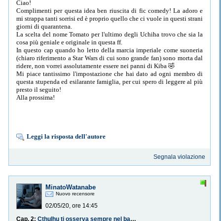
Ciao!
Complimenti per questa idea ben riuscita di fic comedy! La adoro e
mi strappa tanti sorrisi ed è proprio quello che ci vuole in questi strani
giorni di quarantena.
La scelta del nome Tomato per l'ultimo degli Uchiha trovo che sia la
cosa più geniale e originale in questa ff.
In questo cap quando ho letto della marcia imperiale come suoneria
(chiaro riferimento a Star Wars di cui sono grande fan) sono morta dal
ridere, non vorrei assolutamente essere nei panni di Kiba
🤣
Mi piace tantissimo l'impostazione che hai dato ad ogni membro di
questa stupenda ed esilarante famiglia, per cui spero di leggere al più
presto il seguito!
Alla prossima!
Leggi la risposta dell'autore
Segnala violazione
MinatoWatanabe
Nuovo recensore
02/05/20, ore 14:45
Cap. 2:
Cthulhu ti osserva sempre nel bagno, quindi vacci quando ancora dorme