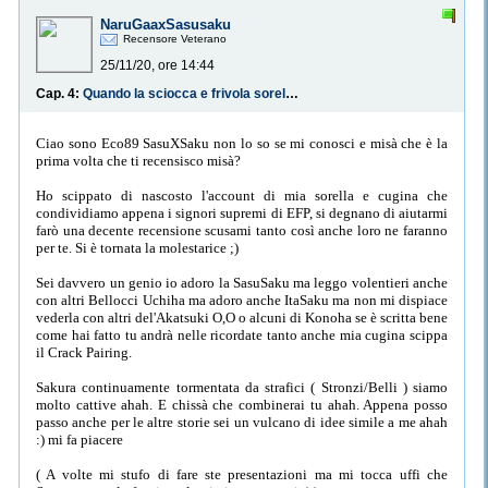
NaruGaaxSasusaku
Recensore Veterano
25/11/20, ore 14:44
Cap. 4:
Quando la sciocca e frivola sorella ha voti migliori dei tuoi, l’unica soluzione è diventare un ninja (e sperare che i tuoi ti ignorino per una scadenza)
Ciao sono Eco89 SasuXSaku non lo so se mi conosci e misà che è la
prima volta che ti recensisco misà?
Ho scippato di nascosto l'account di mia sorella e cugina che
condividiamo appena i signori supremi di EFP, si degnano di aiutarmi
farò una decente recensione scusami tanto così anche loro ne faranno
per te. Si è tornata la molestarice ;)
Sei davvero un genio io adoro la SasuSaku ma leggo volentieri anche
con altri Bellocci Uchiha ma adoro anche ItaSaku ma non mi dispiace
vederla con altri del'Akatsuki O,O o alcuni di Konoha se è scritta bene
come hai fatto tu andrà nelle ricordate tanto anche mia cugina scippa
il Crack Pairing.
Sakura continuamente tormentata da strafici ( Stronzi/Belli ) siamo
molto cattive ahah. E chissà che combinerai tu ahah. Appena posso
passo anche per le altre storie sei un vulcano di idee simile a me ahah
:) mi fa piacere
( A volte mi stufo di fare ste presentazioni ma mi tocca uffi che