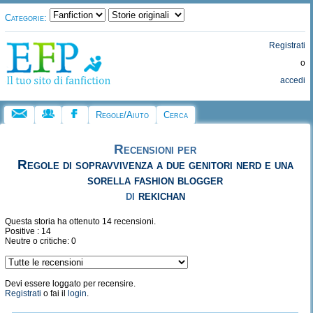
Categorie:
Registrati
o
accedi
Regole/Aiuto
Cerca
Recensioni per
Regole di sopravvivenza a due genitori nerd e una
sorella fashion blogger
di
rekichan
Questa storia ha ottenuto 14 recensioni.
Positive : 14
Neutre o critiche: 0
Devi essere loggato per recensire.
Registrati
o fai il
login
.