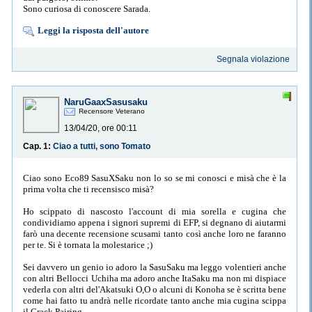
Sono curiosa di conoscere Sarada.
Leggi la risposta dell'autore
Segnala violazione
NaruGaaxSasusaku
Recensore Veterano
13/04/20, ore 00:11
Cap. 1:
Ciao a tutti, sono Tomato
Ciao sono Eco89 SasuXSaku non lo so se mi conosci e misà che è la
prima volta che ti recensisco misà?
Ho scippato di nascosto l'account di mia sorella e cugina che
condividiamo appena i signori supremi di EFP, si degnano di aiutarmi
farò una decente recensione scusami tanto così anche loro ne faranno
per te. Si è tornata la molestarice ;)
Sei davvero un genio io adoro la SasuSaku ma leggo volentieri anche
con altri Bellocci Uchiha ma adoro anche ItaSaku ma non mi dispiace
vederla con altri del'Akatsuki O,O o alcuni di Konoha se è scritta bene
come hai fatto tu andrà nelle ricordate tanto anche mia cugina scippa
il Crack Pairing.