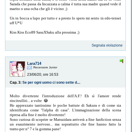
Sarada che passa da Incazzata a calma è tutta sua madre quand vede il
marito o una ocha che gli è vicino ;)
Un in bocca a lupo per tutto e a presto lo spero mi sento in edo-tensei
uff U*U
Kiss Kiss Eco89 SasuXSaku alla prossima ;)
Segnala violazione
Lara714
Recensore Junior
23/06/20, ore 16:53
Cap. 3:
Se per ogni uomo ci sono sette donne, l’aspirante fidanzato di mia sorella farebbe meglio a cercare le altre sei
Molto divertente l'introduzione dell'A.F.! Eh sì l'amore rende
rincitrulliti... a volte
😂
Ho apprezzato tantissimo le poche battute di Sakura e di come sia
identificata come "l'alpha di casa". L'immaginazione della scena
ripresa alla fine è molto divertente!
Sono curiosa di scoprire se
Matsuidara arriverà a fine fanfiction senza
un esaurimento nervoso... ma soprattutto che fine hanno fatto la
tratto-per n° 7 e la gomma pane!