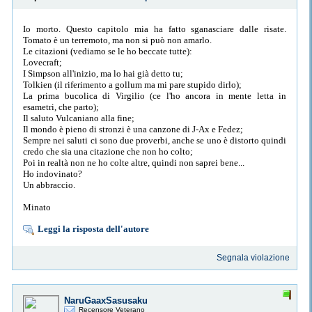
Io morto. Questo capitolo mia ha fatto sganasciare dalle risate.
Tomato è un terremoto, ma non si può non amarlo.
Le citazioni (vediamo se le ho beccate tutte):
Lovecraft;
I Simpson all'inizio, ma lo hai già detto tu;
Tolkien (il riferimento a gollum ma mi pare stupido dirlo);
La prima bucolica di Virgilio (ce l'ho ancora in mente letta in
esametri, che parto);
Il saluto Vulcaniano alla fine;
Il mondo è pieno di stronzi è una canzone di J-Ax e Fedez;
Sempre nei saluti ci sono due proverbi, anche se uno è distorto quindi
credo che sia una citazione che non ho colto;
Poi in realtà non ne ho colte altre, quindi non saprei bene...
Ho indovinato?
Un abbraccio.
Minato
Leggi la risposta dell'autore
Segnala violazione
NaruGaaxSasusaku
Recensore Veterano