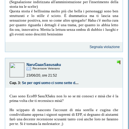
(Segnalazione indirizzata all'amministrazione per l'inserimento della
storia tra le scelte)
Questa storia é bellissima molto più che bella i personaggi sono ben
strutturati e lo stille é scioto. È drammatica ma ti lascia una
sensazione positiva, non so come altro spiegarlo! Haha c'é molta cura
per quanto riguarda i dettagli é una trama, per quanto io abbia letto
fin ora, innovativa. Merita la lettura senza ombra di dubbio i luoghi e
gli eventi sono descritti benissimo
Segnala violazione
NaruGaaxSasusaku
Recensore Veterano
23/06/20, ore 21:52
Cap. 3:
Se per ogni uomo ci sono sette donne, l’aspirante fidanzato di mia sorella farebbe meglio a cercare le altre sei
Ciao sono Eco89 SasuXSaku non lo so se mi conosci e misà che è la
prima volta che ti recensisco misà?
Ho scippato di nascosto l'account di mia sorella e cugina che
condividiamo appena i signori supremi di EFP, si degnano di aiutarmi
farò una decente recensione scusami tanto così anche loro ne faranno
per te. Si è tornata la molestarice ;)