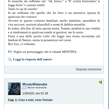
Io neanche mi soffermo sul: "oh, bravo." o "E' scritta benissimo! si
legge bene" e cazzate simili.
Tanto lo sai di esserlo!
Io mi soffermo che quello che ho letto è un autentica ripresa di
qualcosa che conosco.
Avverto in questo contesto familiare, molto familiare, anneddoti di
vita successi, reazioni plausibili e nomi di dubbia moralità.
In realta, alla fine di tutta questa storia, Tomato perderà la sua vitalità
e si trasformerà in qualcosa simile ai genitori, me lo sento.
Forse è una delle poche volte che leggo una storia, incentrata sul
fandom di Naruto, senza la pesantezze nel cuore.
Bye bye, ci vediamo.
P.S. Voglio un personaggio che si chiami MENTINA.
Leggi la risposta dell'autore
Segnala violazione
MinatoWatanabe
Nuovo recensore
13/04/20, ore 01:39
Cap. 1:
Ciao a tutti, sono Tomato