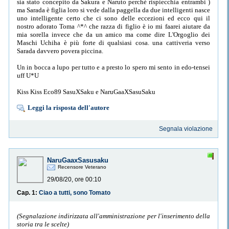
sia stato concepito da Sakura e Naruto perchè rispiecchia entrambi )
ma Sarada è figlia loro si vede dalla paggella da due intelligenti nasce
uno intelligente certo che ci sono delle eccezioni ed ecco qui il
nostro adorato Toma ^*^ che razza di figlio è io mi faarei aiutare da
mia sorella invece che da un amico ma come dire L'Orgoglio dei
Maschi Uchiha è più forte di qualsiasi cosa. una cattiveria verso
Sarada davvero povera piccina.
Un in bocca a lupo per tutto e a presto lo spero mi sento in edo-tensei
uff U*U
Kiss Kiss Eco89 SasuXSaku e NaruGaaXSasuSaku
Leggi la risposta dell'autore
Segnala violazione
NaruGaaxSasusaku
Recensore Veterano
29/08/20, ore 00:10
Cap. 1:
Ciao a tutti, sono Tomato
(Segnalazione indirizzata all'amministrazione per l'inserimento della
storia tra le scelte)