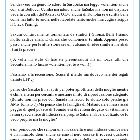
Sei davvero un genio io adoro la SasuSaku ma leggo volentieri anche
con altri Bellocci Uchiha ma adoro anche ItaSaku ma non mi dispiace
vederla con altri del'Akatsuki O,O o alcuni di Konoha se è scritta bene
come hai fatto tu andrà nelle ricordate tanto anche mia cugina scippa
il Crack Pairing.
Sakura continuamente tormentata da strafici ( Stronzi/Belli ) siamo
molto cattive ahah. E chissà che combinerai tu ahah. Appena posso
passo anche per le altre storie sei un vulcano di idee simile a me ahah
:) mi fa piacere
( A volte mi stufo di fare ste presentazioni ma mi tocca uffi che
Seccatura ma lo faccio volentieri per te o voi ;) )
Passiamo alla recensione: Scusa il ritardo ma dovevo fare dei regali
tramite EFP ;)
penso che Sasuke li ha rapiti per poter aproffitarsi della moglie mentre
è china a terra per cercarli e mostrare il rito di riproduzzione adeguato
(Boruto non mi piace con Sarada ma faccio lo sforzo solo perchè già
AMo Tomato ;)) Ma penso che la famiglia di Matsuidara è messa assai
peggio di quel povero di Tomato e si diventerà drogato di vitamine, e
la sua spacciatrice di fiducia sarà proprio Sakura. Kiba alcolizato ce lo
vedo proprio ma la moglie?
é un pomodoro che sembra una mozzarella e non indossa camice nere
è un miracolo dieri, anche se amo il nero così se ti rovesci qualcosa
sopra nessuno nota nulla, o il rosso viola della madre ma ce lo vedo