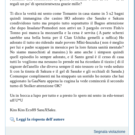
regali un po' di spenzieratwzza grazie mille?
Ti dico la verità mi sento come Tomanto in casa siamo in 5 x2 bagni
quindi immangina che casino HO adorato che Sasuke e Sakura
condividono tutto ma proprio tutto soprattutto il Bagno attenzione
che dopo Insalata+Pomodori non arrivi un 3 pargolo ovvero Fish/o
Tonno poi manca la mozzarella e la cena è servita ( A parte scherzi
sarebbe una bella botta per il Clan Uchiha gemelli a raffica) Ho
adorato il tutto sto ridendo male povero MIni-Inuzuka ( non è meglio
per lui e padre scappare in messico per la loro futura sanità mentale?
No siamo masochisti al massino.) Io amo anche i simpson quindi
quell episodio lo sempre adorato, e il Santo geral è il cesso di casa
tutti lo vogliono ma nessuno lo prende mi ha ricordato il tizzio ( di il
signore del'anello che diveva sempre il mio tessoro ce lo vedo seduto
li con la tinnta di Sakura e il gel di Sasuke e gli occhiali di Sarada.)
Comunque complimenti mi ha strappato un sorrido ho notato che hai
aggionato la GaaNaru appena la cugina la vede comincerà il secondo
turno di Stolker attenzione OK?
Un in bocca a lupo per tutto e a presto lo spero mi sento in edo-tensei
uff U*U
Kiss Kiss Eco89 SasuXSaku.
Leggi la risposta dell'autore
Segnala violazione