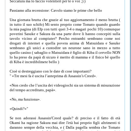
Seccatura ma lo faccio volentieri per te o voi ;) )
Passiamo alla recensione: Cavolo siamo le prime che bello
Una giornata brutta che grazie al tuo aggiornamento è meno brutta (
in tutto il suo schifo) Mi sento proprio come Tomato quando guardo
la mia pagina (di Efp con tutti quei 3-4 o magari pochi 10) comunque
poverini Sasuke e Sakura da una parte dove li hanno concepiti sulla
tavolo vicino al compiuter? Percho entrambi sembrano come noi
drogati di internet e quella povera anima di Matsuidara e Sasuke
sembrano gli unici a custodire un neurone sano in mezzo a tutto
quello casino ( sabaglio o Matsuidara è figlio di Kiba il cervello NON
lo ha preso da papà di sicuro è merito di mamma e il fisico bè quello
di Kiba è incredibilmete bello )
Cioè si destreggiano con le date di cose importanti?
" «Tre mesi fa è uscita l’anteprima di Assassin’s Creed».
«Non credo che l’uscita dei videogiochi sia un sistema di misurazione
del tempo accreditato, papà».
«No, ma funziona».
«Quindi?»"
Se non adorassi Assassin'Creed quale? di preciso e il fatto di età
Okami ha ragione Sakura mai dire l'età hai proprio figli altrimenti ti
daranno sempre della vecchia, e ( Dalla pagella sembra che Tomato