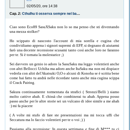
02/05/20, ore 14:38
Cap. 2:
Cthulhu ti osserva sempre nel bagno, quindi vacci quando ancora dorme
Ciao sono Eco89 SasuXSaku non lo so ma penso che sti diventando
una mezza stolker?
Ho scippato di nascosto l'account di mia sorella e cugina che
condividiamo appena i signori supremi di EFP, si degnano di aiutarmi
farò una decente recensione scusami tanto così anche loro ne faranno
per te. Si è tornata la molestarice ;)
Sei davvero un genio io adoro la SasuSaku ma leggo volentieri anche
con altri Bellocci Uchiha ma adoro anche ItaSaku ma non mi dispiace
vederla con altri del'Akatsuki O,O o alcuni di Konoha se è scritta bene
come hai fatto tu andrà nelle ricordate tanto anche mia cugina scippa
il Crack Pairing.
Sakura continuamente tormentata da strafici ( Stronzi/Belli ) siamo
molto cattive ahah. E chissà che combinerai tu ahah. Appena posso
passo anche per le altre storie sei un vulcano di idee simile a me ahah
:) mi fa piacere
( A volte mi stufo di fare ste presentazioni ma mi tocca uffi che
Seccatura ma lo faccio volentieri per te o voi ;) )
Passiamo alla recensione: In questa settimana e fine di M*** tu ci