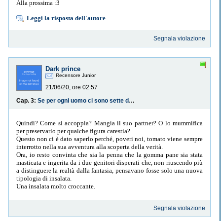
Alla prossima :3
Leggi la risposta dell'autore
Segnala violazione
Dark prince
Recensore Junior
21/06/20, ore 02:57
Cap. 3:
Se per ogni uomo ci sono sette donne, l’aspirante fidanzato di mia sorella farebbe meglio a cercare le altre sei
Quindi? Come si accoppia? Mangia il suo partner? O lo mummifica
per preservarlo per qualche figura carestia?
Questo non ci è dato saperlo perché, poveri noi, tomato viene sempre
interrotto nella sua avventura alla scoperta della verità.
Ora, io resto convinta che sia la penna che la gomma pane sia stata
masticata e ingerita da i due genitori disperati che, non riuscendo più
a distinguere la realtà dalla fantasia, pensavano fosse solo una nuova
tipologia di insalata.
Una insalata molto croccante.
Segnala violazione