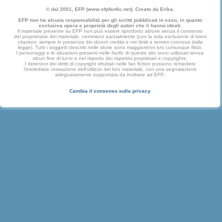
© dal 2001, EFP (www.efpfanfic.net). Creato da Erika.
EFP non ha alcuna responsabilità per gli scritti pubblicati in esso, in quanto
esclusiva opera e proprietà degli autori che li hanno ideati.
Il materiale presente su EFP non può essere riprodotto altrove senza il consenso
del proprietario del materiale, nemmeno parzialmente (con la sola esclusione di brevi
citazioni, sempre in presenza dei dovuti credits e nei limiti e termini concessi dalla
legge). Tutti i soggetti descritti nelle storie sono maggiorenni e/o comunque fittizi.
I personaggi e le situazioni presenti nelle fanfic di questo sito sono utilizzati senza
alcun fine di lucro e nel rispetto dei rispettivi proprietari e copyrights.
I detentori dei diritti di copyright sfruttati nelle fan fiction possono richiedere
l'immediata cessazione dell'utilizzo del loro materiale, con una segnalazione
adeguatamente supportata da inoltrare ad EFP.
Cambia il consenso sulla privacy