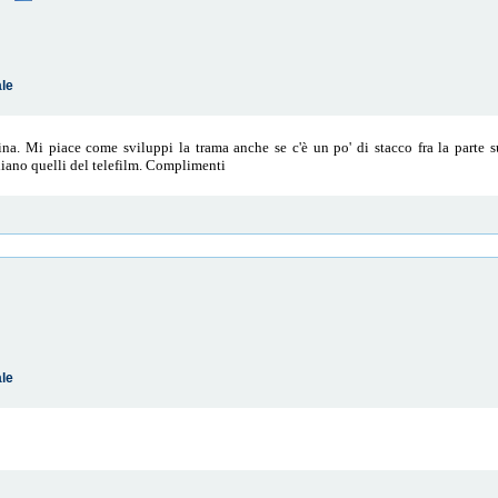
ale
rina. Mi piace come sviluppi la trama anche se c'è un po' di stacco fra la parte su
iano quelli del telefilm. Complimenti
ale