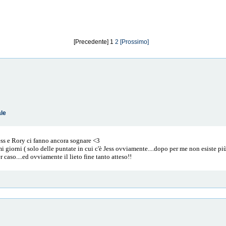
[Precedente] 1
2
[Prossimo]
ale
ess e Rory ci fanno ancora sognare <3
i giorni ( solo delle puntate in cui c'è Jess ovviamente....dopo per me non esiste più
caso....ed ovviamente il lieto fine tanto atteso!!