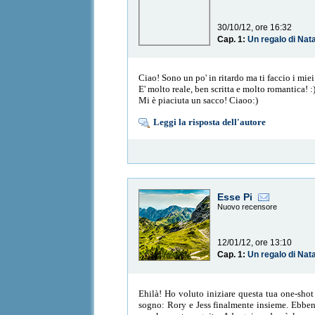
30/10/12, ore 16:32
Cap. 1:
Un regalo di Nat
Ciao! Sono un po' in ritardo ma ti faccio i mie
E' molto reale, ben scritta e molto romantica! :
Mi è piaciuta un sacco! Ciaoo:)
Leggi la risposta dell'autore
Esse Pi
Nuovo recensore
12/01/12, ore 13:10
Cap. 1:
Un regalo di Nat
Ehilà! Ho voluto iniziare questa tua one-shot 
sogno: Rory e Jess finalmente insieme. Ebbene 