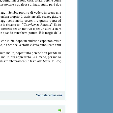
a, quindi mi ci sono catapultata, perché come
se portare a qualcosa di inaspettato per i due
onaggi. Sembra proprio di vedere in scena una
sembra proprio di assistere alla sceneggiatura
onaggi sono molto coerenti e questo porta ad
e la chiamo io - "
Convivenza Forzata
". Sì, io
ostretti per un motivo o per un altro a stare
oce quando avrebbero potuto. E la magia della
go che inizia dopo un andare a capo non esiste
, e anche se la storia è stata pubblicata anni
ciuta molto, soprattutto perché non prende in
to molto più apprezzato. O almeno, per me lo
 di strombazzamenti e feste alla Stars Hollow,
Segnala violazione