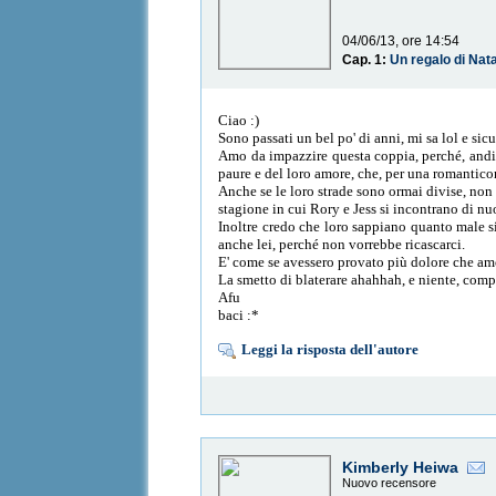
04/06/13, ore 14:54
Cap. 1:
Un regalo di Nat
Ciao :)
Sono passati un bel po' di anni, mi sa lol e s
Amo da impazzire questa coppia, perché, andia
paure e del loro amore, che, per una romantic
Anche se le loro strade sono ormai divise, non 
stagione in cui Rory e Jess si incontrano di nu
Inoltre credo che loro sappiano quanto male si 
anche lei, perché non vorrebbe ricascarci.
E' come se avessero provato più dolore che am
La smetto di blaterare ahahhah, e niente, comp
Afu
baci :*
Leggi la risposta dell'autore
Kimberly Heiwa
Nuovo recensore