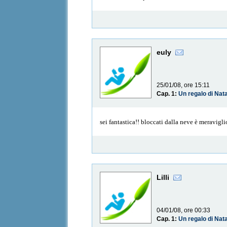
euly
25/01/08, ore 15:11
Cap. 1:
Un regalo di Nat
sei fantastica!! bloccati dalla neve è meravigli
Lilli
04/01/08, ore 00:33
Cap. 1:
Un regalo di Nat