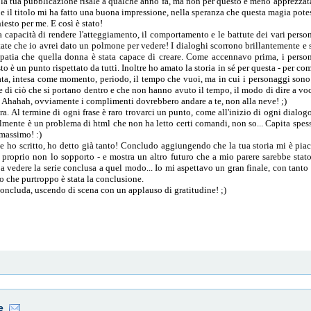
 la tua pubblicazione risale a qualche anno fa, ma non per questo è meno apprezzat
e il titolo mi ha fatto una buona impressione, nella speranza che questa magia potes
iesto per me. E così è stato!
 capacità di rendere l'atteggiamento, il comportamento e le battute dei vari pers
ntate che io avrei dato un polmone per vedere! I dialoghi scorrono brillantemente e 
impatia che quella donna è stata capace di creare. Come accennavo prima, i pers
 è un punto rispettato da tutti. Inoltre ho amato la storia in sé per questa - per com
a, intesa come momento, periodo, il tempo che vuoi, ma in cui i personaggi sono c
re di ciò che si portano dentro e che non hanno avuto il tempo, il modo di dire a v
i! Ahahah, ovviamente i complimenti dovrebbero andare a te, non alla neve! ;)
ra. Al termine di ogni frase è raro trovarci un punto, come all'inizio di ogni dialo
lmente è un problema di html che non ha letto certi comandi, non so... Capita spesso
 massimo! :)
he ho scritto, ho detto già tanto! Concludo aggiungendo che la tua storia mi è pia
 proprio non lo sopporto - e mostra un altro futuro che a mio parere sarebbe sta
a vedere la serie conclusa a quel modo... Io mi aspettavo un gran finale, con tanto
o che purtroppo è stata la conclusione.
oncluda, uscendo di scena con un applauso di gratitudine! ;)
e