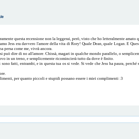
ale
icuramente questa recensione non la leggerai, però, visto che ho letteralmente amat
mo Jess era davvero l'amore della vita di Rory! Quale Dean, quale Logan. E Questa
ona persa come me, vivrà ancora.
si può dire di no all'amore. Chissà, magari in qualche mondo parallelo, o sempliceme
ovo in un treno, e semplicemente ricomincierà tutto da dove è finito.
sono fatti, entrambi, e in questa tua os si vede. Si vede che Jess ha paura, perché s
ore.
limenti, per quanto piccoli e stupidi possano essere i miei complimenti :3