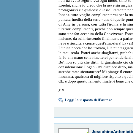
non ha avuto seguito. Ad ogni modo, sì, lo so,
Lorelai, anche io credo che la neve sia magica 
protagonisti e a qualcosa di assolutamente rich
Innanzitutto voglio complimentarmi per la tua
puntata inedita della serie - una di quelle pu
di Amy in persona, con tutta l'ironia e la s
ulteriori complimenti, perché non sempre questo
sono una fan accanita della Convivenza Forzat
insieme, da soli, riuscendo finalmente a parla
neve è riuscita a creare quest'atmosfera! Evva
L'unica pecca che ho trovato, è la punteggiatu
la maiuscola. Potrei anche sbagliarmi, probabi
fa, io una mano ce la rimetterei per renderla al
Be', non so più che dirti... E guardando ciò c
considerazione Logan - mi dispiace dirlo, ma
sarebbe stato sicuramente! Mi piange il cuore 
insomma, qualcosa di migliore rispetto a quell
Ok, e dopo questo lamento finale, è bene che c
S.P.
Leggi la risposta dell'autore
JosephineAntoniett