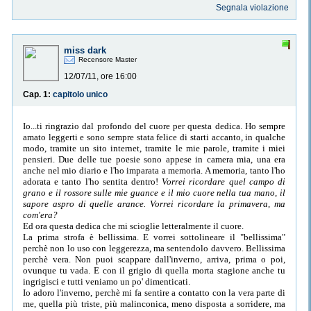
Segnala violazione
miss dark
Recensore Master
12/07/11, ore 16:00
Cap. 1:
capitolo unico
Io...ti ringrazio dal profondo del cuore per questa dedica. Ho sempre
amato leggerti e sono sempre stata felice di starti accanto, in qualche
modo, tramite un sito internet, tramite le mie parole, tramite i miei
pensieri. Due delle tue poesie sono appese in camera mia, una era
anche nel mio diario e l'ho imparata a memoria. A memoria, tanto l'ho
adorata e tanto l'ho sentita dentro!
Vorrei ricordare quel campo di
grano e il rossore sulle mie guance e il mio cuore nella tua mano, il
sapore aspro di quelle arance. Vorrei ricordare la primavera, ma
com'era?
Ed ora questa dedica che mi scioglie letteralmente il cuore.
La prima strofa è bellissima. E vorrei sottolineare il "bellissima"
perchè non lo uso con leggerezza, ma sentendolo davvero. Bellissima
perchè vera. Non puoi scappare dall'inverno, arriva, prima o poi,
ovunque tu vada. E con il grigio di quella morta stagione anche tu
ingrigisci e tutti veniamo un po' dimenticati.
Io adoro l'inverno, perchè mi fa sentire a contatto con la vera parte di
me, quella più triste, più malinconica, meno disposta a sorridere, ma