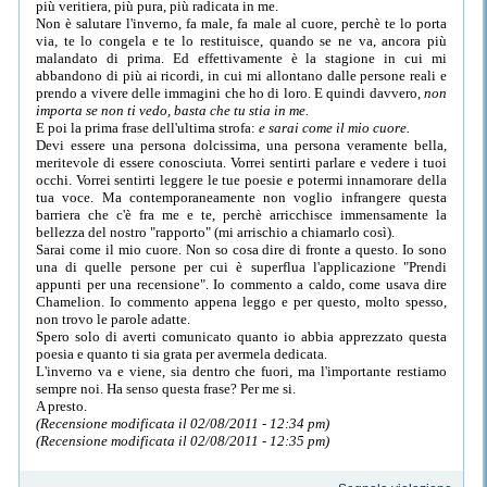
più veritiera, più pura, più radicata in me.
Non è salutare l'inverno, fa male, fa male al cuore, perchè te lo porta
via, te lo congela e te lo restituisce, quando se ne va, ancora più
malandato di prima. Ed effettivamente è la stagione in cui mi
abbandono di più ai ricordi, in cui mi allontano dalle persone reali e
prendo a vivere delle immagini che ho di loro. E quindi davvero,
non
importa se non ti vedo, basta che tu stia in me.
E poi la prima frase dell'ultima strofa:
e sarai come il mio cuore.
Devi essere una persona dolcissima, una persona veramente bella,
meritevole di essere conosciuta. Vorrei sentirti parlare e vedere i tuoi
occhi. Vorrei sentirti leggere le tue poesie e potermi innamorare della
tua voce. Ma contemporaneamente non voglio infrangere questa
barriera che c'è fra me e te, perchè arricchisce immensamente la
bellezza del nostro "rapporto" (mi arrischio a chiamarlo così).
Sarai come il mio cuore. Non so cosa dire di fronte a questo. Io sono
una di quelle persone per cui è superflua l'applicazione "Prendi
appunti per una recensione". Io commento a caldo, come usava dire
Chamelion. Io commento appena leggo e per questo, molto spesso,
non trovo le parole adatte.
Spero solo di averti comunicato quanto io abbia apprezzato questa
poesia e quanto ti sia grata per avermela dedicata.
L'inverno va e viene, sia dentro che fuori, ma l'importante restiamo
sempre noi. Ha senso questa frase? Per me si.
A presto.
(Recensione modificata il 02/08/2011 - 12:34 pm)
(Recensione modificata il 02/08/2011 - 12:35 pm)