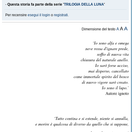
-
Questa storia fa parte della serie '
TRILOGIA DELLA LUNA
'
Per recensire
esegui il login
o
registrati
.
A
A
A
Dimensione del testo
‘Io sono alfa e omega
neve rossa d'ignare prede,
soffio di nuova vita
chiusura del naturale anello.
Io sarò forse ucciso,
mai disperso, cancellato
come immortale spirito del bosco
di nuovo vigore sarò creato.
Io sono il lupo.’
Autore ignoto
‘Tutto contina e si estende, niente si annulla,
e morire è qualcosa di diverso da quello che si suppone,