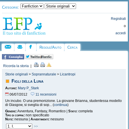
Categorie:
Registrati
o
accedi
Regole/Aiuto
Cerca
Ricorda la storia
|
Storie originali
>
Soprannaturale
>
Licantropi
Figli della Luna
Autore:
Mary P_Stark
06/07/2012
11 recensioni
Un incubo. O una premonizione. La giovane Brianna, studentessa modello
di Glasgow, si sveglia di sop... (
continua
)
Genere:
Avventura, Fantasy, Romantico |
Stato:
completa
Tipo di coppia:
non specificato
Note:
nessuna |
Avvertimenti:
nessuno
>>