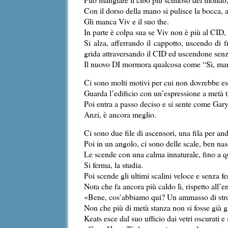
Con il dorso della mano si pulisce la bocca, 
Gli manca Viv e il suo the.
In parte è colpa sua se Viv non è più al CID
Si alza, afferrando il cappotto, uscendo di 
grida attraversando il CID ed uscendone senz
Il nuovo DI mormora qualcosa come “Sì, mam
Ci sono molti motivi per cui non dovrebbe esse
Guarda l’edificio con un’espressione a metà tr
Poi entra a passo deciso e si sente come Ga
Anzi, è ancora meglio.
Ci sono due file di ascensori, una fila per a
Poi in un angolo, ci sono delle scale, ben na
Le scende con una calma innaturale, fino a q
Si ferma, la studia.
Poi scende gli ultimi scalini veloce e senza fe
Nota che fa ancora più caldo lì, rispetto all’en
«Bene, cos’abbiamo qui? Un ammasso di stronzi
Non che più di metà stanza non si fosse già gi
Keats esce dal suo ufficio dai vetri oscurati e 