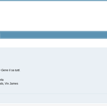
Gene li sa tutti.
eta
ts, Viv James