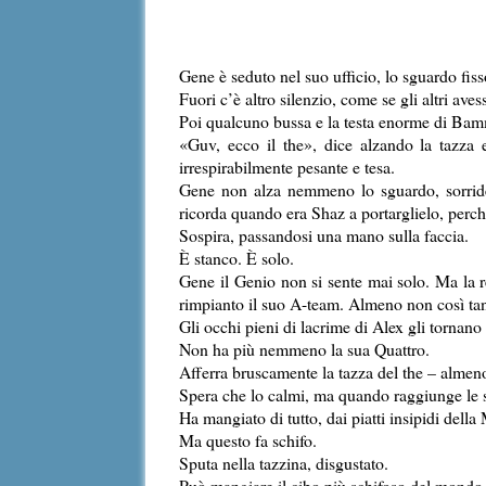
Gene è seduto nel suo ufficio, lo sguardo fiss
Fuori c’è altro silenzio, come se gli altri ave
Poi qualcuno bussa e la testa enorme di Bam
«Guv, ecco il the», dice alzando la tazza e
irrespirabilmente pesante e tesa.
Gene non alza nemmeno lo sguardo, sorride i
ricorda quando era Shaz a portarglielo, perch
Sospira, passandosi una mano sulla faccia.
È stanco. È solo.
Gene il Genio non si sente mai solo. Ma la r
rimpianto il suo A-team. Almeno non così ta
Gli occhi pieni di lacrime di Alex gli tornano
Non ha più nemmeno la sua Quattro.
Afferra bruscamente la tazza del the – almeno
Spera che lo calmi, ma quando raggiunge le su
Ha mangiato di tutto, dai piatti insipidi della
Ma questo fa schifo.
Sputa nella tazzina, disgustato.
Può mangiare il cibo più schifoso del mondo,