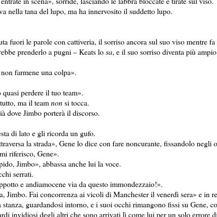
rate in scena», sorride, lasciando le labbra bloccate e tirate sul viso.
a nella tana del lupo, ma ha innervosito il suddetto lupo.
uta fuori le parole con cattiveria, il sorriso ancora sul suo viso mentre f
rebbe prenderlo a pugni – Keats lo
sa
, e il suo sorriso diventa più ampio
, non farmene una colpa».
o quasi perdere il tuo team».
 tutto, ma il team
non
si tocca.
ià dove Jimbo porterà il discorso.
sta di lato e gli ricorda un gufo.
traversa la strada», Gene lo dice con fare noncurante, fissandolo negli o
mi riferisco, Gene».
pido, Jimbo», abbassa anche lui la voce.
chi serrati.
 cappotto e andiamocene via da questo immondezzaio!».
, Jimbo. Fai concorrenza ai vicoli di Manchester il venerdì sera» e in re
a stanza, guardandosi intorno, e i suoi occhi rimangono fissi su Gene, c
rdi invidiosi degli altri che sono arrivati lì come lui per un solo errore d