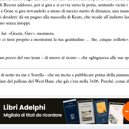
i Beaver addosso, poi si gira e si avvia verso la porta, sentendo vicini i 
a e Gene si gira trovandolo a meno di mezzo metro di distanza, una mano
desideri: dà un pugno alla mascella di Keats, che ricade all’indietro las
nno senza intoppi.
di lui: «Grazie, Guv», mormora.
i tieni proprio a mostrarmi la tua gratitudine … the, cinque zollette», 
un pezzo del suo team – di nuovo al sicuro – che sghignazza alle sue sp
di notte tra me e Sorella - che mi incita a pubblicare prima della puntat
colare del pallone del West Ham, che già c'era nella 3x06. Perché, come 