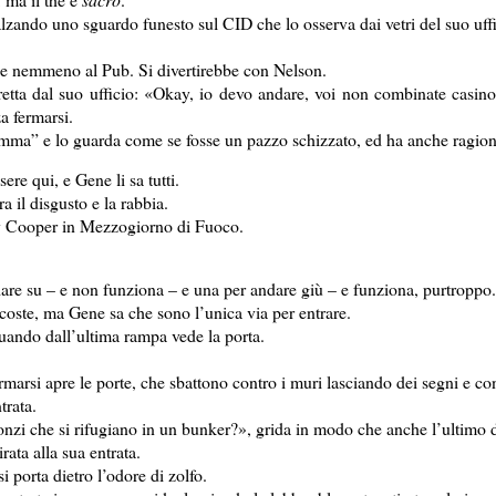
alzando uno sguardo funesto sul CID che lo osserva dai vetri del suo uffi
, e nemmeno al Pub. Si divertirebbe con Nelson.
fretta dal suo ufficio: «Okay, io devo andare, voi non combinate casino
a fermarsi.
ma” e lo guarda come se fosse un pazzo schizzato, ed ha anche ragion
re qui, e Gene li sa tutti.
a il disgusto e la rabbia.
ry Cooper in Mezzogiorno di Fuoco.
ndare su – e non funziona – e una per andare giù – e funziona, purtroppo
scoste, ma Gene sa che sono l’unica via per entrare.
uando dall’ultima rampa vede la porta.
rmarsi apre le porte, che sbattono contro i muri lasciando dei segni e con
trata.
 che si rifugiano in un bunker?», grida in modo che anche l’ultimo di q
rata alla sua entrata.
si porta dietro l’odore di zolfo.