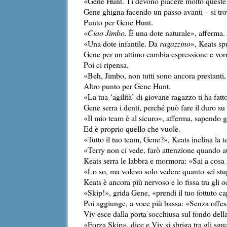
«Gene Hunt. Ti devono piacere molto queste ent
Gene ghigna facendo un passo avanti – si trov
Punto per Gene Hunt.
«
Ciao Jimbo.
È una dote naturale», afferma.
«Una dote infantile. Da
ragazzino
», Keats sp
Gene per un attimo cambia espressione e vor
Poi ci ripensa.
«Beh, Jimbo, non tutti sono ancora prestanti
Altro punto per Gene Hunt.
«La tua ‘agilità’ di giovane ragazzo ti ha fatt
Gene serra i denti, perché può fare il duro su
«Il mio team è al sicuro», afferma, sapendo g
Ed è proprio quello che vuole.
«Tutto il tuo team, Gene?», Keats inclina la te
«Terry non ci vede, farò attenzione quando at
Keats serra le labbra e mormora: «Sai a cosa 
«Lo so, ma volevo solo vedere quanto sei stu
Keats è ancora più nervoso e lo fissa tra gli oc
«Skip!», grida Gene, «prendi il tuo fottuto
Poi aggiunge, a voce più bassa: «Senza offesa
Viv esce dalla porta socchiusa sul fondo dell
«Forza Skip», dice e Viv si sbriga tra gli sgua