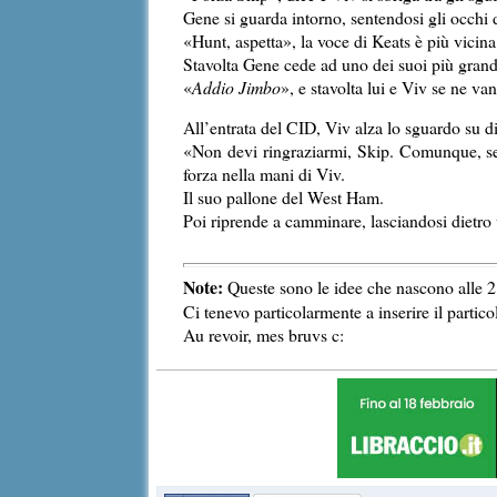
Gene si guarda intorno, sentendosi gli occhi d
«Hunt, aspetta», la voce di Keats è più vicin
Stavolta Gene cede ad uno dei suoi più grandi 
«
Addio Jimbo
», e stavolta lui e Viv se ne va
All’entrata del CID, Viv alza lo sguardo su 
«Non devi ringraziarmi, Skip. Comunque, se c
forza nella mani di Viv.
Il suo pallone del West Ham.
Poi riprende a camminare, lasciandosi dietro 
Note:
Queste sono le idee che nascono alle 2 
Ci tenevo particolarmente a inserire il parti
Au revoir, mes bruvs c: