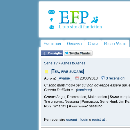
Fanfiction
Originali
Cerca
Regole/Aiuto
Serie TV
>
Ashes to Ashes
|Tea, five sugars|
Autore:
_Ayame_
23/08/2013
3 recensioni
Ci sono molti motivi per cui non dovrebbe essere qui, e 
Guarda l’edificio c... (
continua
)
Genere:
Angst, Drammatico, Malinconico |
Stato:
compl
Tipo di coppia:
Nessuna |
Personaggi:
Gene Hunt, Jim Kea
Note:
What if? |
Avvertimenti:
nessuno
Per recensire
esegui il login
o
registrati
.