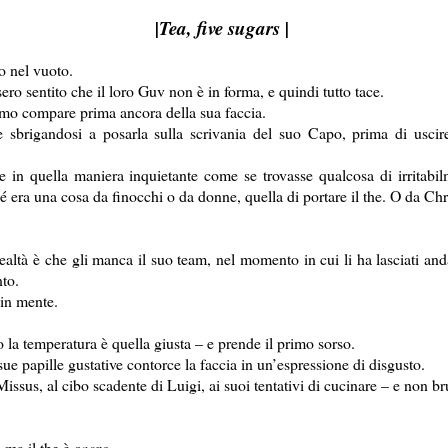
|Tea, five sugars |
o nel vuoto.
ssero sentito che il loro Guv non è in forma, e quindi tutto tace.
mo compare prima ancora della sua faccia.
 sbrigandosi a posarla sulla scrivania del suo Capo, prima di uscire 
n quella maniera inquietante come se trovasse qualcosa di irritabilm
é era una cosa da finocchi o da donne, quella di portare il the. O da Chr
ealtà è che gli manca il suo team, nel momento in cui li ha lasciati a
nto.
 in mente.
 la temperatura è quella giusta – e prende il primo sorso.
e papille gustative contorce la faccia in un’espressione di disgusto.
 Missus, al cibo scadente di Luigi, ai suoi tentativi di cucinare – e non br
 ma il the è
sacro
.