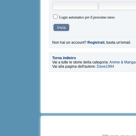
Login automatico per il prossimo mese
Non hai un account?
Registrati
, basta un'email.
Torna indietro
Vai a tutte le storie della categoria:
Anime & Manga
Vai alla pagina dell'autore:
Dave1994
EFP non ha alcuna respo