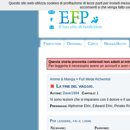
Questo sito web utilizza cookies di profilazione di terze parti per inviarti m
acconsenti a che venga fatto uso
Fanfiction
Originali
Cerca
Regole/Aiuto
Questa storia presenta contenuti non adatti ai mi
Per leggerla è necessario avere un account e aver d
Anime & Manga
>
Full Metal Alchemist
La fine del viaggio.
Autore:
Dave1994
Capitolo:
1
Vi sono lezioni che si imparano con il dolore e il sacr
Personaggi:
Alphonse Elric, Edward Elric, Pinako R
Per leggere, fai il login
Nickname:
Password: