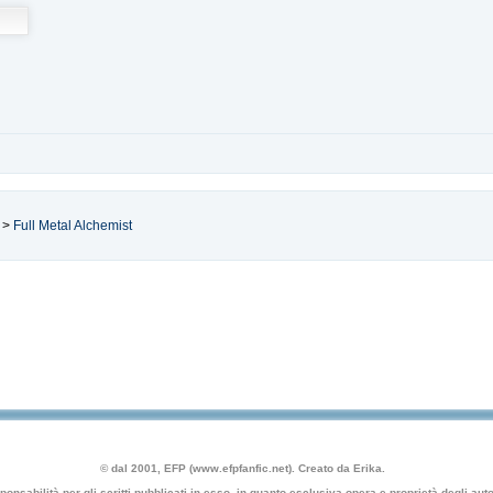
>
Full Metal Alchemist
© dal 2001, EFP (www.efpfanfic.net). Creato da Erika.
nsabilità per gli scritti pubblicati in esso, in quanto esclusiva opera e proprietà degli autor