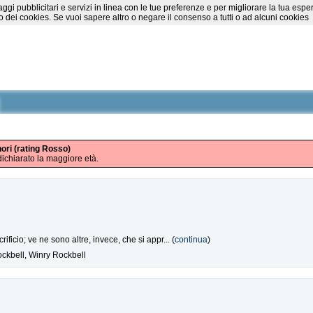
essaggi pubblicitari e servizi in linea con le tue preferenze e per migliorare la tu
 dei cookies. Se vuoi sapere altro o negare il consenso a tutti o ad alcuni cookies
nori (rating Rosso)
ichiarato la maggiore età.
ificio; ve ne sono altre, invece, che si appr... (
continua
)
ockbell, Winry Rockbell