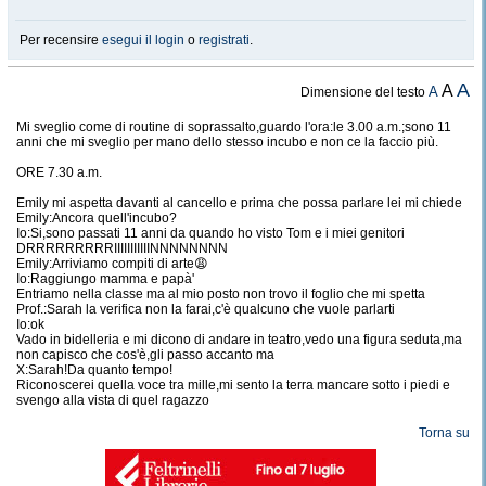
Per recensire
esegui il login
o
registrati
.
A
A
A
Dimensione del testo
Mi sveglio come di routine di soprassalto,guardo l'ora:le 3.00 a.m.;sono 11
anni che mi sveglio per mano dello stesso incubo e non ce la faccio più.
ORE 7.30 a.m.
Emily mi aspetta davanti al cancello e prima che possa parlare lei mi chiede
Emily:Ancora quell'incubo?
Io:Si,sono passati 11 anni da quando ho visto Tom e i miei genitori
DRRRRRRRRRIIIIIIIIIIINNNNNNNN
Emily:Arriviamo compiti di arte😩
Io:Raggiungo mamma e papà'
Entriamo nella classe ma al mio posto non trovo il foglio che mi spetta
Prof.:Sarah la verifica non la farai,c'è qualcuno che vuole parlarti
Io:ok
Vado in bidelleria e mi dicono di andare in teatro,vedo una figura seduta,ma
non capisco che cos'è,gli passo accanto ma
X:Sarah!Da quanto tempo!
Riconoscerei quella voce tra mille,mi sento la terra mancare sotto i piedi e
svengo alla vista di quel ragazzo
Torna su