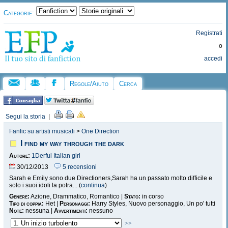
Categorie:
Registrati
o
accedi
Regole/Aiuto
Cerca
Segui la storia
|
Fanfic su artisti musicali
>
One Direction
I find my way through the dark
Autore:
1Derful Italian girl
30/12/2013
5 recensioni
Sarah e Emily sono due Directioners,Sarah ha un passato molto difficile e
solo i suoi idoli la potra... (
continua
)
Genere:
Azione, Drammatico, Romantico |
Stato:
in corso
Tipo di coppia:
Het |
Personaggi:
Harry Styles, Nuovo personaggio, Un po' tutti
Note:
nessuna |
Avvertimenti:
nessuno
>>