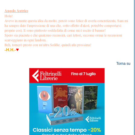
Angolo Autrice
Hola!
Avevo in mente questa idea da molto, perciò sono felice di averla concretizzata. Sam mi
ha sempre dato l'impressione di una che, sotto effetto d'alcol, potrebbe comportarsi
proprio così. E sono piuttosto soddisfatta di come mi è uscito il banner!
Spero sia piaciuta e che qualcuno recensirà, cari lettori, siccome ormai le recensioni
scarseggiano in ogni fandom.
Beh, tornerò presto con un'altra Seddie, quindi alla prossima!
♥
-H.H.-
Torna su