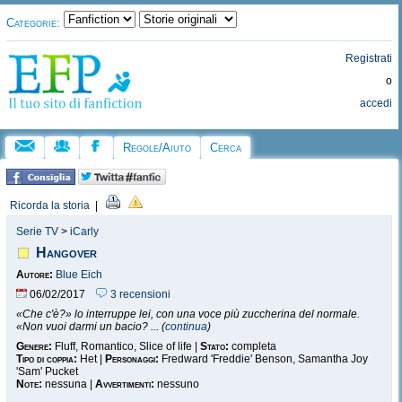
Categorie:
Registrati
o
accedi
Regole/Aiuto
Cerca
Ricorda la storia
|
Serie TV
>
iCarly
Hangover
Autore:
Blue Eich
06/02/2017
3 recensioni
«Che c'è?» lo interruppe lei, con una voce più zuccherina del normale.
«Non vuoi darmi un bacio? ... (
continua
)
Genere:
Fluff, Romantico, Slice of life |
Stato:
completa
Tipo di coppia:
Het |
Personaggi:
Fredward 'Freddie' Benson, Samantha Joy
'Sam' Pucket
Note:
nessuna |
Avvertimenti:
nessuno