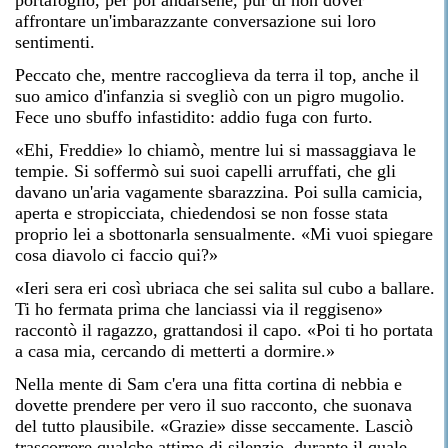
portafoglio, per poi andarsene, pur di non dover
affrontare un'imbarazzante conversazione sui loro
sentimenti.
Peccato che, mentre raccoglieva da terra il top, anche il
suo amico d'infanzia si svegliò con un pigro mugolio.
Fece uno sbuffo infastidito: addio fuga con furto.
«Ehi, Freddie» lo chiamò, mentre lui si massaggiava le
tempie. Si soffermò sui suoi capelli arruffati, che gli
davano un'aria vagamente sbarazzina. Poi sulla camicia,
aperta e stropicciata, chiedendosi se non fosse stata
proprio lei a sbottonarla sensualmente. «Mi vuoi spiegare
cosa diavolo ci faccio qui?»
«Ieri sera eri così ubriaca che sei salita sul cubo a ballare.
Ti ho fermata prima che lanciassi via il reggiseno»
raccontò il ragazzo, grattandosi il capo. «Poi ti ho portata
a casa mia, cercando di metterti a dormire.»
Nella mente di Sam c'era una fitta cortina di nebbia e
dovette prendere per vero il suo racconto, che suonava
del tutto plausibile. «Grazie» disse seccamente. Lasciò
trascorrere qualche attimo di silenzio, durante il quale