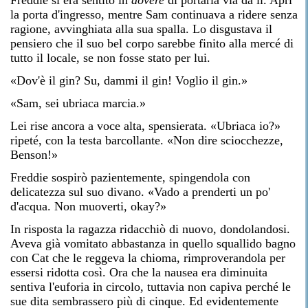
Freddie si era sentito in
dovere
di portarla via da lì. Aprì
la porta d'ingresso, mentre Sam continuava a ridere senza
ragione, avvinghiata alla sua spalla. Lo disgustava il
pensiero che il suo bel corpo sarebbe finito alla mercé di
tutto il locale, se non fosse stato per lui.
«Dov'è il gin? Su, dammi il gin! Voglio il gin.»
«Sam, sei ubriaca marcia.»
Lei rise ancora a voce alta, spensierata. «Ubriaca io?»
ripeté, con la testa barcollante. «Non dire sciocchezze,
Benson!»
Freddie sospirò pazientemente, spingendola con
delicatezza sul suo divano. «Vado a prenderti un po'
d'acqua. Non muoverti, okay?»
In risposta la ragazza ridacchiò di nuovo, dondolandosi.
Aveva già vomitato abbastanza in quello squallido bagno
con Cat che le reggeva la chioma, rimproverandola per
essersi ridotta così. Ora che la nausea era diminuita
sentiva l'euforia in circolo, tuttavia non capiva perché le
sue dita sembrassero più di cinque. Ed evidentemente