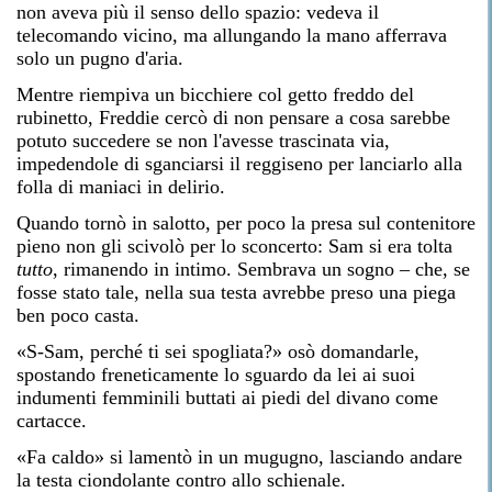
non aveva più il senso dello spazio: vedeva il
telecomando vicino, ma allungando la mano afferrava
solo un pugno d'aria.
Mentre riempiva un bicchiere col getto freddo del
rubinetto, Freddie cercò di non pensare a cosa sarebbe
potuto succedere se non l'avesse trascinata via,
impedendole di sganciarsi il reggiseno per lanciarlo alla
folla di maniaci in delirio.
Quando tornò in salotto, per poco la presa sul contenitore
pieno non gli scivolò per lo sconcerto: Sam si era tolta
tutto
, rimanendo in intimo. Sembrava un sogno – che, se
fosse stato tale, nella sua testa avrebbe preso una piega
ben poco casta.
«S-Sam, perché ti sei spogliata?» osò domandarle,
spostando freneticamente lo sguardo da lei ai suoi
indumenti femminili buttati ai piedi del divano come
cartacce.
«Fa caldo» si lamentò in un mugugno, lasciando andare
la testa ciondolante contro allo schienale.