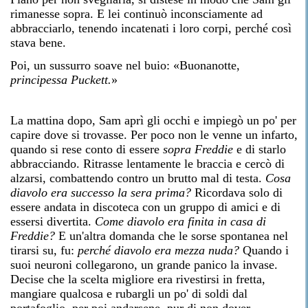
rimanesse sopra. E lei continuò inconsciamente ad
abbracciarlo, tenendo incatenati i loro corpi, perché così
stava bene.
Poi, un sussurro soave nel buio: «Buonanotte,
principessa Puckett.
»
La mattina dopo, Sam aprì gli occhi e impiegò un po' per
capire dove si trovasse. Per poco non le venne un infarto,
quando si rese conto di essere
sopra Freddie
e di starlo
abbracciando. Ritrasse lentamente le braccia e cercò di
alzarsi, combattendo contro un brutto mal di testa.
Cosa
diavolo era successo la sera prima?
Ricordava solo di
essere andata in discoteca con un gruppo di amici e di
essersi divertita.
Come diavolo era finita in casa di
Freddie?
E un'altra domanda che le sorse spontanea nel
tirarsi su, fu:
perché diavolo era mezza nuda?
Quando i
suoi neuroni collegarono, un grande panico la invase.
Decise che la scelta migliore era rivestirsi in fretta,
mangiare qualcosa e rubargli un po' di soldi dal