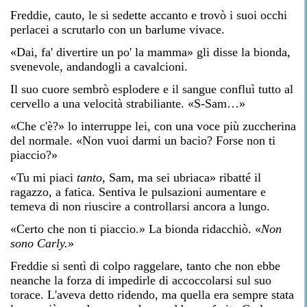
Freddie, cauto, le si sedette accanto e trovò i suoi occhi
perlacei a scrutarlo con un barlume vivace.
«Dai, fa' divertire un po' la mamma» gli disse la bionda,
svenevole, andandogli a cavalcioni.
Il suo cuore sembrò esplodere e il sangue confluì tutto al
cervello a una velocità strabiliante. «S-Sam…»
«Che c'è?» lo interruppe lei, con una voce più zuccherina
del normale. «Non vuoi darmi un bacio? Forse non ti
piaccio?»
«Tu mi piaci
tanto
, Sam, ma sei ubriaca» ribatté il
ragazzo, a fatica. Sentiva le pulsazioni aumentare e
temeva di non riuscire a controllarsi ancora a lungo.
«Certo che non ti piaccio.» La bionda ridacchiò. «
Non
sono Carly.
»
Freddie si sentì di colpo raggelare, tanto che non ebbe
neanche la forza di impedirle di accoccolarsi sul suo
torace. L'aveva detto ridendo, ma quella era sempre stata