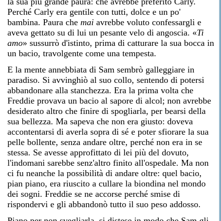
la sua più grande paura: che avrebbe preferito Carly.
Perché Carly era gentile con tutti, dolce e un po'
bambina. Paura che
mai
avrebbe voluto confessargli e
aveva gettato su di lui un pesante velo di angoscia. «
Ti
amo
» sussurrò d'istinto, prima di catturare la sua bocca in
un bacio, travolgente come una tempesta.
E la mente annebbiata di Sam sembrò galleggiare in
paradiso. Si avvinghiò al suo collo, sentendo di potersi
abbandonare alla stanchezza. Era la prima volta che
Freddie provava un bacio al sapore di alcol; non avrebbe
desiderato altro che finire di spogliarla, per bearsi della
sua bellezza. Ma sapeva che non era giusto: doveva
accontentarsi di averla sopra di sé e poter sfiorare la sua
pelle bollente, senza andare oltre, perché non era in se
stessa. Se avesse approfittato di lei più del dovuto,
l'indomani sarebbe senz'altro finito all'ospedale. Ma non
ci fu neanche la possibilità di andare oltre: quel bacio,
pian piano, era riuscito a cullare la biondina nel mondo
dei sogni. Freddie se ne accorse perché smise di
rispondervi e gli abbandonò tutto il suo peso addosso.
Piano per non svegliarla, si distese in modo che Sam gli