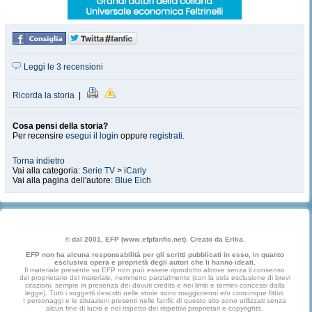
Leggi le 3 recensioni
Ricorda la storia
|
Cosa pensi della storia?
Per recensire
esegui il login
oppure
registrati
.
Torna indietro
Vai alla categoria:
Serie TV
>
iCarly
Vai alla pagina dell'autore:
Blue Eich
© dal 2001, EFP (www.efpfanfic.net). Creato da Erika.
EFP non ha alcuna responsabilità per gli scritti pubblicati in esso, in quanto
esclusiva opera e proprietà degli autori che li hanno ideati.
Il materiale presente su EFP non può essere riprodotto altrove senza il consenso
del proprietario del materiale, nemmeno parzialmente (con la sola esclusione di brevi
citazioni, sempre in presenza dei dovuti credits e nei limiti e termini concessi dalla
legge). Tutti i soggetti descritti nelle storie sono maggiorenni e/o comunque fittizi.
I personaggi e le situazioni presenti nelle fanfic di questo sito sono utilizzati senza
alcun fine di lucro e nel rispetto dei rispettivi proprietari e copyrights.