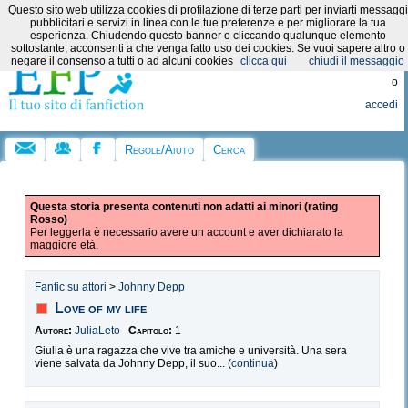
Questo sito web utilizza cookies di profilazione di terze parti per inviarti messaggi
Categorie:
pubblicitari e servizi in linea con le tue preferenze e per migliorare la tua
esperienza. Chiudendo questo banner o cliccando qualunque elemento
sottostante, acconsenti a che venga fatto uso dei cookies. Se vuoi sapere altro o
Registrati
negare il consenso a tutti o ad alcuni cookies
clicca qui
chiudi il messaggio
o
accedi
Regole/Aiuto
Cerca
Questa storia presenta contenuti non adatti ai minori (rating
Rosso)
Per leggerla è necessario avere un account e aver dichiarato la
maggiore età.
Fanfic su attori
>
Johnny Depp
Love of my life
Autore:
JuliaLeto
Capitolo:
1
Giulia è una ragazza che vive tra amiche e università. Una sera
viene salvata da Johnny Depp, il suo... (
continua
)