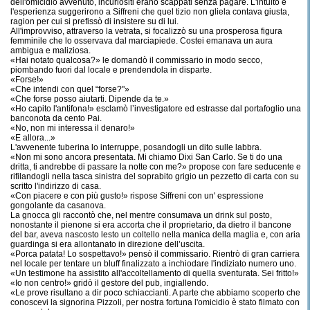
dell'omicidio avvenuto, incuriositi erano scappati senza pagare. L'intuito e
l'esperienza suggerirono a Siffreni che quel tizio non gliela contava giusta,
ragion per cui si prefissò di insistere su di lui.
All'improvviso, attraverso la vetrata, si focalizzò su una prosperosa figura
femminile che lo osservava dal marciapiede. Costei emanava un aura
ambigua e maliziosa.
«Hai notato qualcosa?» le domandò il commissario in modo secco,
piombando fuori dal locale e prendendola in disparte.
«Forse!»
«Che intendi con quel “forse?"»
«Che forse posso aiutarti. Dipende da te.»
«Ho capito l'antifona!» esclamò l’investigatore ed estrasse dal portafoglio una
banconota da cento Pai.
«No, non mi interessa il denaro!»
«E allora...»
L'avvenente tuberina lo interruppe, posandogli un dito sulle labbra.
«Non mi sono ancora presentata. Mi chiamo Dixi San Carlo. Se ti do una
dritta, ti andrebbe di passare la notte con me?» propose con fare seducente e
rifilandogli nella tasca sinistra del soprabito grigio un pezzetto di carta con su
scritto l'indirizzo di casa.
«Con piacere e con più gusto!» rispose Siffreni con un' espressione
gongolante da casanova.
La gnocca gli raccontò che, nel mentre consumava un drink sul posto,
nonostante il pienone si era accorta che il proprietario, da dietro il bancone
del bar, aveva nascosto lesto un coltello nella manica della maglia e, con aria
guardinga si era allontanato in direzione dell’uscita.
«Porca patata! Lo sospettavo!» pensò il commissario. Rientrò di gran carriera
nel locale per tentare un bluff finalizzato a inchiodare l'indiziato numero uno.
«Un testimone ha assistito all'accoltellamento di quella sventurata. Sei fritto!»
«Io non centro!» gridò il gestore del pub, ingiallendo.
«Le prove risultano a dir poco schiaccianti. A parte che abbiamo scoperto che
conoscevi la signorina Pizzoli, per nostra fortuna l'omicidio è stato filmato con