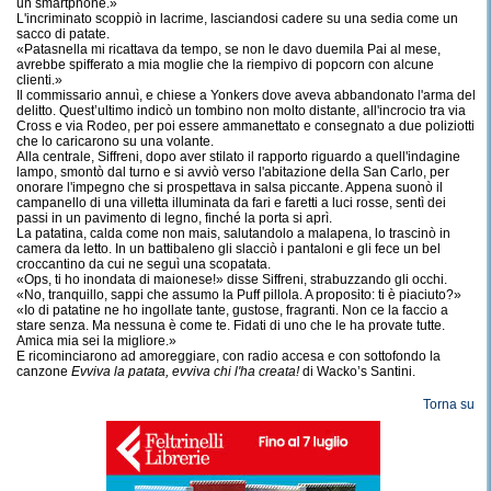
un smartphone.»
L'incriminato scoppiò in lacrime, lasciandosi cadere su una sedia come un
sacco di patate.
«Patasnella mi ricattava da tempo, se non le davo duemila Pai al mese,
avrebbe spifferato a mia moglie che la riempivo di popcorn con alcune
clienti.»
Il commissario annuì, e chiese a Yonkers dove aveva abbandonato l'arma del
delitto. Quest’ultimo indicò un tombino non molto distante, all'incrocio tra via
Cross e via Rodeo, per poi essere ammanettato e consegnato a due poliziotti
che lo caricarono su una volante.
Alla centrale, Siffreni, dopo aver stilato il rapporto riguardo a quell'indagine
lampo, smontò dal turno e si avviò verso l'abitazione della San Carlo, per
onorare l'impegno che si prospettava in salsa piccante. Appena suonò il
campanello di una villetta illuminata da fari e faretti a luci rosse, sentì dei
passi in un pavimento di legno, finché la porta si aprì.
La patatina, calda come non mais, salutandolo a malapena, lo trascinò in
camera da letto. In un battibaleno gli slacciò i pantaloni e gli fece un bel
croccantino da cui ne seguì una scopatata.
«Ops, ti ho inondata di maionese!» disse Siffreni, strabuzzando gli occhi.
«No, tranquillo, sappi che assumo la Puff pillola. A proposito: ti è piaciuto?»
«Io di patatine ne ho ingollate tante, gustose, fragranti. Non ce la faccio a
stare senza. Ma nessuna è come te. Fidati di uno che le ha provate tutte.
Amica mia sei la migliore.»
E ricominciarono ad amoreggiare, con radio accesa e con sottofondo la
canzone
Evviva la patata, evviva chi l'ha creata!
di Wacko’s Santini.
Torna su