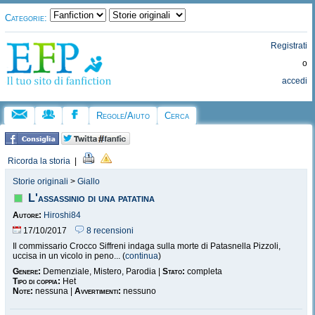
Categorie:
Registrati
o
accedi
Regole/Aiuto
Cerca
Ricorda la storia
|
Storie originali
>
Giallo
L'assassinio di una patatina
Autore:
Hiroshi84
17/10/2017
8 recensioni
Il commissario Crocco Siffreni indaga sulla morte di Patasnella Pizzoli,
uccisa in un vicolo in peno... (
continua
)
Genere:
Demenziale, Mistero, Parodia |
Stato:
completa
Tipo di coppia:
Het
Note:
nessuna |
Avvertimenti:
nessuno