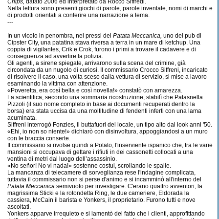
Chips,
datato 2006 ed interpretato da Rocco Siffredi.
Nella lettura sono presenti giochi di parole, parole inventate, nomi di marchi e
di prodotti orientati a conferire una narrazione a tema.
---
In un vicolo in penombra, nei pressi del
Patata Meccanica,
uno dei pub di
Cipster City, una patatina stava riversa a terra in un mare di ketchup. Una
coppia di vigilantes, Crik e Crok, furono i primi a trovare il cadavere e di
conseguenza ad avvertire la polizia.
Gli agenti, a sirene spiegate, arrivarono sulla scena del crimine, già
circondata da un nugolo di curiosi. Il commissario Crocco Siffreni, incaricato
di risolvere il caso, una volta sceso dalla vettura di servizio, si mise a lavoro
esaminando la vittima con attenzione.
«Poveretta, era così bella e così novella!» constatò con amarezza.
La scientifica, secondo una sommaria ricostruzione, stabilì che Patasnella
Pizzoli (il suo nome completo in base ai documenti recuperati dentro la
borsa) era stata uccisa da una moltitudine di fendenti inferti con una lama
acuminata.
Siffreni interrogò Fonzies, il buttafuori del locale, un tipo alto dal look anni '50.
«Ehi, io non so niente!» dichiarò con disinvoltura, appoggiandosi a un muro
con le braccia conserte.
Il commissario si rivolse quindi a Potato, l'inserviente ispanico che, tra le varie
mansioni si occupava di gettare i rifiuti in dei cassonetti collocati a una
ventina di metri dal luogo dell’assassinio.
«No señor! No vi nada!» sostenne costui, scrollando le spalle.
La mancanza di telecamere di sorveglianza rese l'indagine complicata,
tuttavia il commissario non si perse d'animo e si incamminò all'interno del
Patata
Meccanica
semivuoto per investigare. C'erano quattro avventori, la
magrissima Sticki e la rotondetta Ring, le due cameriere, Eldorada la
cassiera, McCain il barista e Yonkers, il proprietario. Furono tutti e nove
ascoltati.
Yonkers apparve irrequieto e si lamentò del fatto che i clienti, approfittando