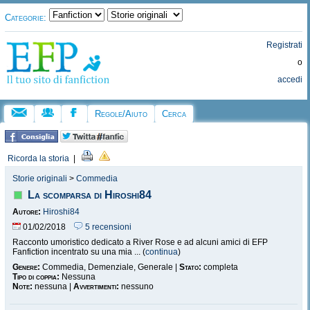
Categorie:
Registrati
o
accedi
Regole/Aiuto
Cerca
Ricorda la storia
|
Storie originali
>
Commedia
La scomparsa di Hiroshi84
Autore:
Hiroshi84
01/02/2018
5 recensioni
Racconto umoristico dedicato a River Rose e ad alcuni amici di EFP
Fanfiction incentrato su una mia ... (
continua
)
Genere:
Commedia, Demenziale, Generale |
Stato:
completa
Tipo di coppia:
Nessuna
Note:
nessuna |
Avvertimenti:
nessuno