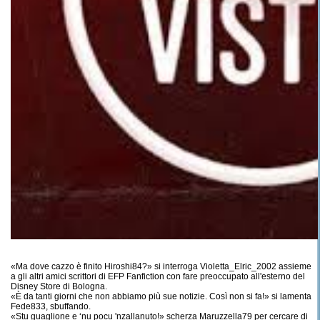
«Ma dove cazzo è finito Hiroshi84?» si interroga Violetta_Elric_2002 assieme
a gli altri amici scrittori di EFP Fanfiction con fare preoccupato all'esterno del
Disney Store di Bologna.
«È da tanti giorni che non abbiamo più sue notizie. Così non si fa!» si lamenta
Fede833, sbuffando.
«Stu guaglione e ‘nu pocu 'nzallanuto!» scherza Maruzzella79 per cercare di