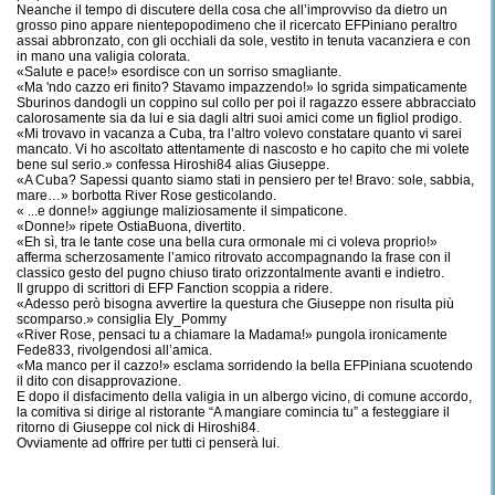
Neanche il tempo di discutere della cosa che all’improvviso da dietro un
grosso pino appare nientepopodimeno che il ricercato EFPiniano peraltro
assai abbronzato, con gli occhiali da sole, vestito in tenuta vacanziera e con
in mano una valigia colorata.
«Salute e pace!» esordisce con un sorriso smagliante.
«Ma 'ndo cazzo eri finito? Stavamo impazzendo!» lo sgrida simpaticamente
Sburinos dandogli un coppino sul collo per poi il ragazzo essere abbracciato
calorosamente sia da lui e sia dagli altri suoi amici come un figliol prodigo.
«Mi trovavo in vacanza a Cuba, tra l’altro volevo constatare quanto vi sarei
mancato. Vi ho ascoltato attentamente di nascosto e ho capito che mi volete
bene sul serio.» confessa Hiroshi84 alias Giuseppe.
«A Cuba? Sapessi quanto siamo stati in pensiero per te! Bravo: sole, sabbia,
mare…» borbotta River Rose gesticolando.
« ...e donne!» aggiunge maliziosamente il simpaticone.
«Donne!» ripete OstiaBuona, divertito.
«Eh sì, tra le tante cose una bella cura ormonale mi ci voleva proprio!»
afferma scherzosamente l’amico ritrovato accompagnando la frase con il
classico gesto del pugno chiuso tirato orizzontalmente avanti e indietro.
Il gruppo di scrittori di EFP Fanction scoppia a ridere.
«Adesso però bisogna avvertire la questura che Giuseppe non risulta più
scomparso.» consiglia Ely_Pommy
«River Rose, pensaci tu a chiamare la Madama!» pungola ironicamente
Fede833, rivolgendosi all’amica.
«Ma manco per il cazzo!» esclama sorridendo la bella EFPiniana scuotendo
il dito con disapprovazione.
E dopo il disfacimento della valigia in un albergo vicino, di comune accordo,
la comitiva si dirige al ristorante “A mangiare comincia tu” a festeggiare il
ritorno di Giuseppe col nick di Hiroshi84.
Ovviamente ad offrire per tutti ci penserà lui.