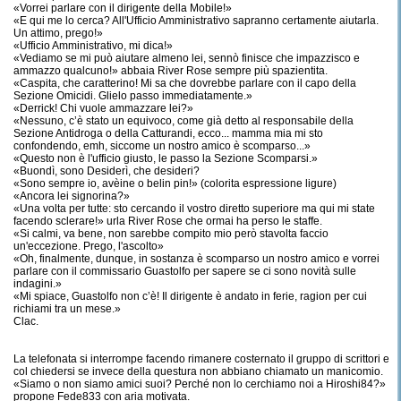
«Vorrei parlare con il dirigente della Mobile!»
«E qui me lo cerca? All'Ufficio Amministrativo sapranno certamente aiutarla.
Un attimo, prego!»
«Ufficio Amministrativo, mi dica!»
«Vediamo se mi può aiutare almeno lei, sennò finisce che impazzisco e
ammazzo qualcuno!» abbaia River Rose sempre più spazientita.
«Caspita, che caratterino! Mi sa che dovrebbe parlare con il capo della
Sezione Omicidi. Glielo passo immediatamente.»
«Derrick! Chi vuole ammazzare lei?»
«Nessuno, c’è stato un equivoco, come già detto al responsabile della
Sezione Antidroga o della Catturandi, ecco... mamma mia mi sto
confondendo, emh, siccome un nostro amico è scomparso...»
«Questo non è l'ufficio giusto, le passo la Sezione Scomparsi.»
«Buondì, sono Desiderì, che desideri?
«Sono sempre io, avèine o belin pin!» (colorita espressione ligure)
«Ancora lei signorina?»
«Una volta per tutte: sto cercando il vostro diretto superiore ma qui mi state
facendo sclerare!» urla River Rose che ormai ha perso le staffe.
«Si calmi, va bene, non sarebbe compito mio però stavolta faccio
un'eccezione. Prego, l'ascolto»
«Oh, finalmente, dunque, in sostanza è scomparso un nostro amico e vorrei
parlare con il commissario Guastolfo per sapere se ci sono novità sulle
indagini.»
«Mi spiace, Guastolfo non c’è! Il dirigente è andato in ferie, ragion per cui
richiami tra un mese.»
Clac.
La telefonata si interrompe facendo rimanere costernato il gruppo di scrittori e
col chiedersi se invece della questura non abbiano chiamato un manicomio.
«Siamo o non siamo amici suoi? Perché non lo cerchiamo noi a Hiroshi84?»
propone Fede833 con aria motivata.