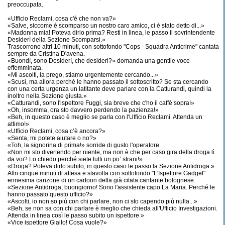
preoccupata.
«Ufficio Reclami, cosa c'è che non va?»
«Salve, siccome è scomparso un nostro caro amico, ci è stato detto di...»
«Madonna mia! Poteva dirlo prima? Resti in linea, le passo il sovrintendente
Desiderì della Sezione Scomparsi.»
Trascorrono altri 10 minuti, con sottofondo "Cops - Squadra Anticrime" cantata
sempre da Cristina D'avena.
«Buondì, sono Desiderì, che desideri?» domanda una gentile voce
effemminata.
«Mi ascolti, la prego, stiamo urgentemente cercando...»
«Scusi, ma allora perché le hanno passato il sottoscritto? Se sta cercando
con una certa urgenza un latitante deve parlare con la Catturandi, quindi la
inoltro nella Sezione giusta.»
«Catturandi, sono l'ispettore Fuggi, sia breve che c'ho il caffè sopra!»
«Oh, insomma, ora sto davvero perdendo la pazienza!»
«Beh, in questo caso è meglio se parla con l'Ufficio Reclami. Attenda un
attimo!»
«Ufficio Reclami, cosa c’è ancora?»
«Senta, mi potete aiutare o no?»
«Toh, la signorina di prima!» sorride di gusto l'operatore.
«Non mi sto divertendo per niente, ma non è che per caso gira della droga lì
da voi? Lo chiedo perché siete tutti un po’ strani!»
«Droga? Poteva dirlo subito, in questo caso le passo la Sezione Antidroga.»
Altri cinque minuti di attesa e stavolta con sottofondo "L'Ispettore Gadget"
ennesima canzone di un cartoon della già citata cantante bolognese.
«Sezione Antidroga, buongiorno! Sono l'assistente capo La Maria. Perché le
hanno passato questo ufficio?»
«Ascolti, io non so più con chi parlare, non ci sto capendo più nulla...»
«Beh, se non sa con chi parlare è meglio che chieda all'Ufficio Investigazioni.
Attenda in linea così le passo subito un ispettore.»
«Vice ispettore Giallo! Cosa vuole?»