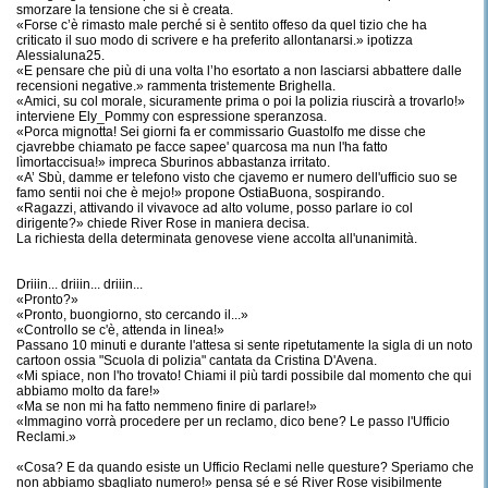
smorzare la tensione che si è creata.
«Forse c’è rimasto male perché si è sentito offeso da quel tizio che ha
criticato il suo modo di scrivere e ha preferito allontanarsi.» ipotizza
Alessialuna25.
«E pensare che più di una volta l’ho esortato a non lasciarsi abbattere dalle
recensioni negative.» rammenta tristemente Brighella.
«Amici, su col morale, sicuramente prima o poi la polizia riuscirà a trovarlo!»
interviene Ely_Pommy con espressione speranzosa.
«Porca mignotta! Sei giorni fa er commissario Guastolfo me disse che
cjavrebbe chiamato pe facce sapee' quarcosa ma nun l'ha fatto
lìmortaccisua!» impreca Sburinos abbastanza irritato.
«A’ Sbù, damme er telefono visto che cjavemo er numero dell'ufficio suo se
famo sentii noi che è mejo!» propone OstiaBuona, sospirando.
«Ragazzi, attivando il vivavoce ad alto volume, posso parlare io col
dirigente?» chiede River Rose in maniera decisa.
La richiesta della determinata genovese viene accolta all'unanimità.
Driiin... driiin... driiin...
«Pronto?»
«Pronto, buongiorno, sto cercando il...»
«Controllo se c'è, attenda in linea!»
Passano 10 minuti e durante l'attesa si sente ripetutamente la sigla di un noto
cartoon ossia "Scuola di polizia" cantata da Cristina D'Avena.
«Mi spiace, non l'ho trovato! Chiami il più tardi possibile dal momento che qui
abbiamo molto da fare!»
«Ma se non mi ha fatto nemmeno finire di parlare!»
«Immagino vorrà procedere per un reclamo, dico bene? Le passo l'Ufficio
Reclami.»
«Cosa? E da quando esiste un Ufficio Reclami nelle questure? Speriamo che
non abbiamo sbagliato numero!» pensa sé e sé River Rose visibilmente