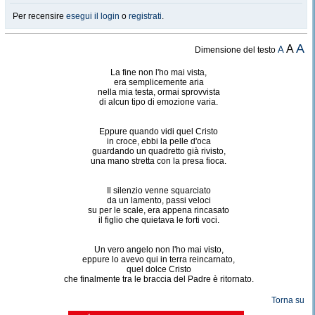
Per recensire
esegui il login
o
registrati
.
A
A
A
Dimensione del testo
La fine non l'ho mai vista,
era semplicemente aria
nella mia testa, ormai sprovvista
di alcun tipo di emozione varia.
Eppure quando vidi quel Cristo
in croce, ebbi la pelle d'oca
guardando un quadretto già rivisto,
una mano stretta con la presa fioca.
Il silenzio venne squarciato
da un lamento, passi veloci
su per le scale, era appena rincasato
il figlio che quietava le forti voci.
Un vero angelo non l'ho mai visto,
eppure lo avevo qui in terra reincarnato,
quel dolce Cristo
che finalmente tra le braccia del Padre è ritornato.
Torna su