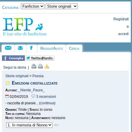
Categorie:
Registrati
o
accedi
Regole/Aiuto
Cerca
Segui la storia
|
Storie originali
>
Poesia
Emozioni cristallizzate
Autore:
_Niente_Paura_
02/04/2019
3 recensioni
- raccolta di poesie... (
continua
)
Genere:
Triste |
Stato:
in corso
Tipo di coppia:
Nessuna
Note:
nessuna |
Avvertimenti:
nessuno
>>