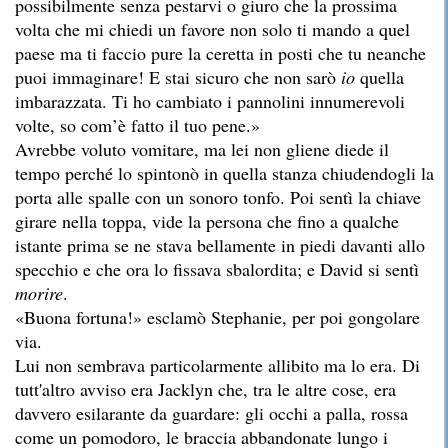
possibilmente senza pestarvi o giuro che la prossima
volta che mi chiedi un favore non solo ti mando a quel
paese ma ti faccio pure la ceretta in posti che tu neanche
puoi immaginare! E stai sicuro che non sarò
io
quella
imbarazzata. Ti ho cambiato i pannolini innumerevoli
volte, so com’è fatto il tuo pene.»
Avrebbe voluto vomitare, ma lei non gliene diede il
tempo perché lo spintonò in quella stanza chiudendogli la
porta alle spalle con un sonoro tonfo. Poi sentì la chiave
girare nella toppa, vide la persona che fino a qualche
istante prima se ne stava bellamente in piedi davanti allo
specchio e che ora lo fissava sbalordita; e David si sentì
morire
.
«Buona fortuna!» esclamò Stephanie, per poi gongolare
via.
Lui non sembrava particolarmente allibito ma lo era. Di
tutt'altro avviso era Jacklyn che, tra le altre cose, era
davvero esilarante da guardare: gli occhi a palla, rossa
come un pomodoro, le braccia abbandonate lungo i