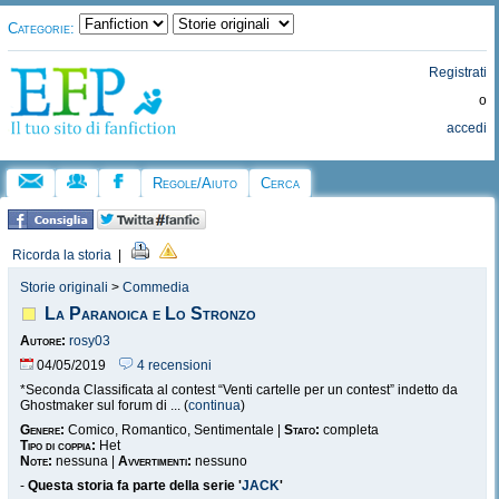
Categorie:
Registrati
o
accedi
Regole/Aiuto
Cerca
Ricorda la storia
|
Storie originali
>
Commedia
La Paranoica e Lo Stronzo
Autore:
rosy03
04/05/2019
4 recensioni
*Seconda Classificata al contest “Venti cartelle per un contest” indetto da
Ghostmaker sul forum di ... (
continua
)
Genere:
Comico, Romantico, Sentimentale |
Stato:
completa
Tipo di coppia:
Het
Note:
nessuna |
Avvertimenti:
nessuno
-
Questa storia fa parte della serie '
JACK
'