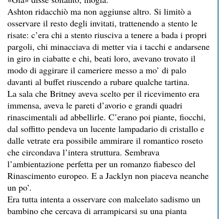
Ashton ridacchiò ma non aggiunse altro. Si limitò a
osservare il resto degli invitati, trattenendo a stento le
risate: c’era chi a stento riusciva a tenere a bada i propri
pargoli, chi minacciava di metter via i tacchi e andarsene
in giro in ciabatte e chi, beati loro, avevano trovato il
modo di aggirare il cameriere messo a mo’ di palo
davanti al buffet riuscendo a rubare qualche tartina.
La sala che Britney aveva scelto per il ricevimento era
immensa, aveva le pareti d’avorio e grandi quadri
rinascimentali ad abbellirle. C’erano poi piante, fiocchi,
dal soffitto pendeva un lucente lampadario di cristallo e
dalle vetrate era possibile ammirare il romantico roseto
che circondava l’intera struttura. Sembrava
l’ambientazione perfetta per un romanzo fiabesco del
Rinascimento europeo. E a Jacklyn non piaceva neanche
un po’.
Era tutta intenta a osservare con malcelato sadismo un
bambino che cercava di arrampicarsi su una pianta