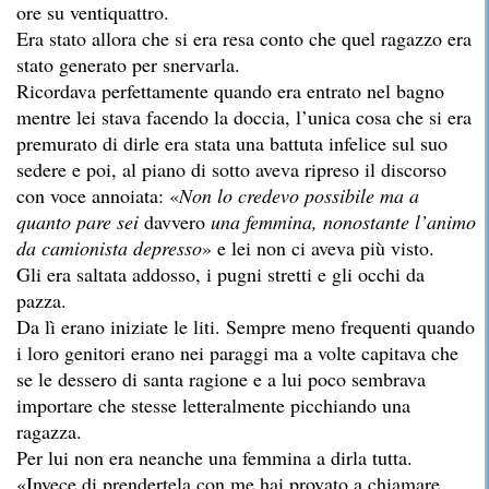
ore su ventiquattro.
Era stato allora che si era resa conto che quel ragazzo era
stato generato per snervarla.
Ricordava perfettamente quando era entrato nel bagno
mentre lei stava facendo la doccia, l’unica cosa che si era
premurato di dirle era stata una battuta infelice sul suo
sedere e poi, al piano di sotto aveva ripreso il discorso
con voce annoiata: «
Non lo credevo possibile ma a
quanto pare sei
davvero
una femmina, nonostante l’animo
da camionista depresso
» e lei non ci aveva più visto.
Gli era saltata addosso, i pugni stretti e gli occhi da
pazza.
Da lì erano iniziate le liti. Sempre meno frequenti quando
i loro genitori erano nei paraggi ma a volte capitava che
se le dessero di santa ragione e a lui poco sembrava
importare che stesse letteralmente picchiando una
ragazza.
Per lui non era neanche una femmina a dirla tutta.
«Invece di prendertela con me hai provato a chiamare