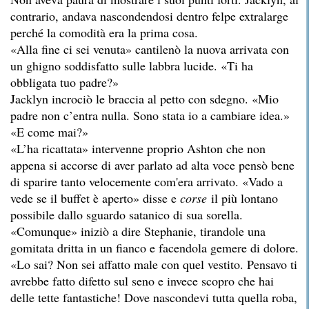
contrario, andava nascondendosi dentro felpe extralarge
perché la comodità era la prima cosa.
«Alla fine ci sei venuta» cantilenò la nuova arrivata con
un ghigno soddisfatto sulle labbra lucide. «Ti ha
obbligata tuo padre?»
Jacklyn incrociò le braccia al petto con sdegno. «Mio
padre non c’entra nulla. Sono stata io a cambiare idea.»
«E come mai?»
«L’ha ricattata» intervenne proprio Ashton che non
appena si accorse di aver parlato ad alta voce pensò bene
di sparire tanto velocemente com'era arrivato. «Vado a
vede se il buffet è aperto» disse e
corse
il più lontano
possibile dallo sguardo satanico di sua sorella.
«Comunque» iniziò a dire Stephanie, tirandole una
gomitata dritta in un fianco e facendola gemere di dolore.
«Lo sai? Non sei affatto male con quel vestito. Pensavo ti
avrebbe fatto difetto sul seno e invece scopro che hai
delle tette fantastiche! Dove nascondevi tutta quella roba,