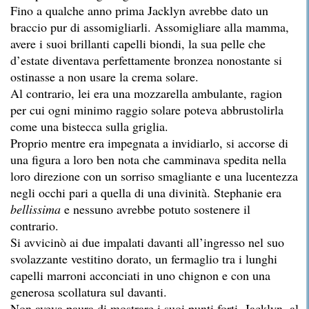
Fino a qualche anno prima Jacklyn avrebbe dato un
braccio pur di assomigliarli. Assomigliare alla mamma,
avere i suoi brillanti capelli biondi, la sua pelle che
d’estate diventava perfettamente bronzea nonostante si
ostinasse a non usare la crema solare.
Al contrario, lei era una mozzarella ambulante, ragion
per cui ogni minimo raggio solare poteva abbrustolirla
come una bistecca sulla griglia.
Proprio mentre era impegnata a invidiarlo, si accorse di
una figura a loro ben nota che camminava spedita nella
loro direzione con un sorriso smagliante e una lucentezza
negli occhi pari a quella di una divinità. Stephanie era
bellissima
e nessuno avrebbe potuto sostenere il
contrario.
Si avvicinò ai due impalati davanti all’ingresso nel suo
svolazzante vestitino dorato, un fermaglio tra i lunghi
capelli marroni acconciati in uno chignon e con una
generosa scollatura sul davanti.
Non aveva paura di mostrare i suoi punti forti. Jacklyn, al