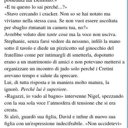
«E tu questo lo sai perché...?»
«Stavo cercando i cracker. Non so se hai notato ma
viviamo nella stessa casa. Se non vuoi essere ascoltata
per sbaglio rintanati in camera tua, no?»
Avrebbe voluto dire
tante
cose ma la voce non usciva.
Stephanie, senza farsi vedere da nessuno, infilò la mano
sotto il tavolo e diede un pizzicotto sul ginocchio del
fratellino come per intimargli di smetterla, dopotutto
erano a un matrimonio di amici e non potevano mettersi a
organizzare un incontro di judo solo perché i Cretini
avevano tempo e salute da sprecare.
Lui, di tutta risposta e in maniera molto matura, la
ignorò.
Perché lui è superiore
.
«Ragazzi, io vado al bagno» intervenne Nigel, spezzando
con la sua sola voce l’atmosfera di tensione che si era
creata.
Si alzò, guardò sua figlia, David e infine di nuovo sua
figlia con un'espressione indecifrabile. «Non uccidetevi»