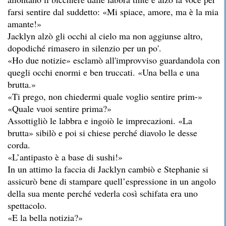
farsi sentire dal suddetto: «Mi spiace, amore, ma è la mia
amante!»
Jacklyn alzò gli occhi al cielo ma non aggiunse altro,
dopodiché rimasero in silenzio per un po'.
«Ho due notizie» esclamò all'improvviso guardandola con
quegli occhi enormi e ben truccati. «Una bella e una
brutta.»
«Ti prego, non chiedermi quale voglio sentire prim-»
«Quale vuoi sentire prima?»
Assottigliò le labbra e ingoiò le imprecazioni. «La
brutta» sibilò e poi si chiese perché diavolo le desse
corda.
«L’antipasto è a base di sushi!»
In un attimo la faccia di Jacklyn cambiò e Stephanie si
assicurò bene di stampare quell’espressione in un angolo
della sua mente perché vederla così schifata era uno
spettacolo.
«E la bella notizia?»