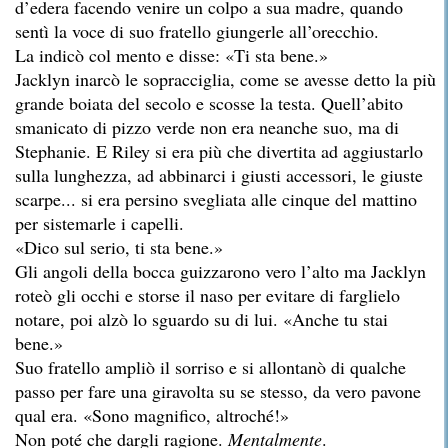
d’edera facendo venire un colpo a sua madre, quando
sentì la voce di suo fratello giungerle all’orecchio.
La indicò col mento e disse: «Ti sta bene.»
Jacklyn inarcò le sopracciglia, come se avesse detto la più
grande boiata del secolo e scosse la testa. Quell’abito
smanicato di pizzo verde non era neanche suo, ma di
Stephanie. E Riley si era più che divertita ad aggiustarlo
sulla lunghezza, ad abbinarci i giusti accessori, le giuste
scarpe... si era persino svegliata alle cinque del mattino
per sistemarle i capelli.
«Dico sul serio, ti sta bene.»
Gli angoli della bocca guizzarono vero l’alto ma Jacklyn
roteò gli occhi e storse il naso per evitare di farglielo
notare, poi alzò lo sguardo su di lui. «Anche tu stai
bene.»
Suo fratello ampliò il sorriso e si allontanò di qualche
passo per fare una giravolta su se stesso, da vero pavone
qual era. «Sono magnifico, altroché!»
Non poté che dargli ragione.
Mentalmente
.