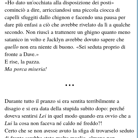
«Ho dato un'occhiata alla disposizione dei posti»
cominciò a dire, arricciandosi una piccola ciocca di
capelli sfuggiti dallo chignon e facendo una pausa per
dare più enfasi a ciò che avrebbe rivelato da lì a qualche
secondo. Non riuscì a trattenere un ghigno quanto meno
satanico in volto e Jacklyn avrebbe dovuto sapere che
quello
non era niente di buono. «Sei seduta proprio di
fronte a Dave.»
E rise, la pazza.
Ma
porca miseria!
• • •
Durante tutto il pranzo si era sentita terribilmente a
disagio e si era data della stupida subito dopo: perché
doveva sentirsi
Lei
in quel modo quando era ovvio che a
Lui
la cosa non faceva né caldo né freddo?!
Certo che se non avesse avuto la sfiga di trovarselo seduto
di fronte sarebbe stato molto meglio, almeno non