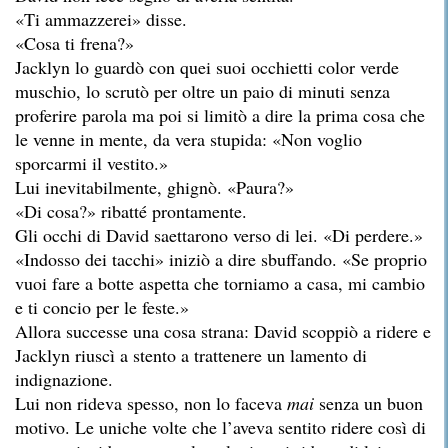
«Ti ammazzerei» disse.
«Cosa ti frena?»
Jacklyn lo guardò con quei suoi occhietti color verde
muschio, lo scrutò per oltre un paio di minuti senza
proferire parola ma poi si limitò a dire la prima cosa che
le venne in mente, da vera stupida: «Non voglio
sporcarmi il vestito.»
Lui inevitabilmente, ghignò. «Paura?»
«Di cosa?» ribatté prontamente.
Gli occhi di David saettarono verso di lei. «Di perdere.»
«Indosso dei tacchi» iniziò a dire sbuffando. «Se proprio
vuoi fare a botte aspetta che torniamo a casa, mi cambio
e ti concio per le feste.»
Allora successe una cosa strana: David scoppiò a ridere e
Jacklyn riuscì a stento a trattenere un lamento di
indignazione.
Lui non rideva spesso, non lo faceva
mai
senza un buon
motivo. Le uniche volte che l’aveva sentito ridere così di