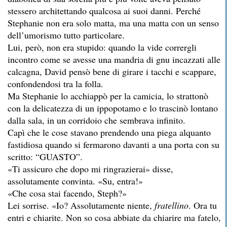
stessero architettando qualcosa ai suoi danni. Perché
Stephanie non era solo matta, ma una matta con un senso
dell’umorismo tutto particolare.
Lui, però, non era stupido: quando la vide corrergli
incontro come se avesse una mandria di gnu incazzati alle
calcagna, David pensò bene di girare i tacchi e scappare,
confondendosi tra la folla.
Ma Stephanie lo acchiappò per la camicia, lo strattonò
con la delicatezza di un ippopotamo e lo trascinò lontano
dalla sala, in un corridoio che sembrava infinito.
Capì che le cose stavano prendendo una piega alquanto
fastidiosa quando si fermarono davanti a una porta con su
scritto: “GUASTO”.
«Ti assicuro che dopo mi ringrazierai» disse,
assolutamente convinta. «Su, entra!»
«Che cosa stai facendo, Steph?»
Lei sorrise. «Io? Assolutamente niente,
fratellino
. Ora tu
entri e chiarite. Non so cosa abbiate da chiarire ma fatelo,