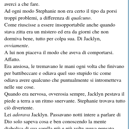
averci a che fare.
Ad ogni modo Stephanie non era certo il tipo da porsi
troppi problemi, a differenza di
qualcuno
.
Come riuscisse a essere insopportabile anche quando
stava zitta era un mistero ed era da giorni che non
dormiva bene, tutto per colpa sua. Di Jacklyn,
ovviamente
.
A lui non piaceva il modo che aveva di comportarsi.
Affatto.
Era ansiosa, le tremavano le mani ogni volta che finivano
per battibeccare e odiava quel suo stupido tic come
odiava avere qualcuno che puntualmente si intrometteva
nelle sue cose.
Quando era nervosa, ovverosia sempre, Jacklyn pestava il
piede a terra a un ritmo snervante. Stephanie trovava tutto
ciò divertente.
Lei
adorava
Jacklyn. Passavano notti intere a parlare di
Dio solo sapeva cosa e ben conoscendo la mente
diabolica di sua sorella più e più volte aveva pensato