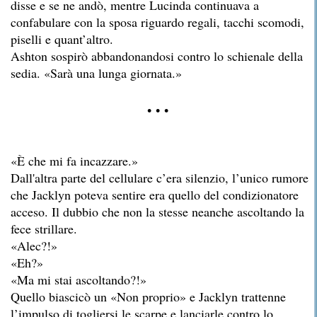
disse e se ne andò, mentre Lucinda continuava a
confabulare con la sposa riguardo regali, tacchi scomodi,
piselli e quant’altro.
Ashton sospirò abbandonandosi contro lo schienale della
sedia. «Sarà una lunga giornata.»
• • •
«È che mi fa incazzare.»
Dall'altra parte del cellulare c’era silenzio, l’unico rumore
che Jacklyn poteva sentire era quello del condizionatore
acceso. Il dubbio che non la stesse neanche ascoltando la
fece strillare.
«Alec?!»
«Eh?»
«Ma mi stai ascoltando?!»
Quello biascicò un «Non proprio» e Jacklyn trattenne
l’impulso di togliersi le scarpe e lanciarle contro lo