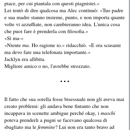
piace, per cui piantala con questi piagnistei.»
Lei tentò di dire qualcosa ma Alec continuò: «Tuo padre
e sua madre stanno insieme, punto, e non importa quante
volte vi azzuffiate, non cambieranno idea. L'unica cosa
che puoi fare è prenderla con filosofia.»
«Sì ma-»
«Niente
ma
. Ho ragione io.» ridacchiò. «E ora scusami
ma devo fare una telefonata importante.»
Jacklyn era allibita.
Migliore amico o no, l'avrebbe strozzato.
• • •
Il fatto che sua sorella fosse bisessuale non gli aveva mai
creato problemi: gli andava bene fintanto che non
incappava in scenette ambigue perché okay, i
maschi
poteva prenderli a pugni se facevano qualcosa di
sbagliato ma le
femmine
? Lui non era tanto bravo ad