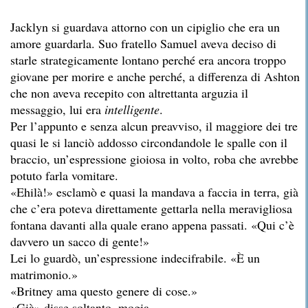
Jacklyn si guardava attorno con un cipiglio che era un
amore guardarla. Suo fratello Samuel aveva deciso di
starle strategicamente lontano perché era ancora troppo
giovane per morire e anche perché, a differenza di Ashton
che non aveva recepito con altrettanta arguzia il
messaggio, lui era
intelligente
.
Per l’appunto e senza alcun preavviso, il maggiore dei tre
quasi le si lanciò addosso circondandole le spalle con il
braccio, un’espressione gioiosa in volto, roba che avrebbe
potuto farla vomitare.
«Ehilà!» esclamò e quasi la mandava a faccia in terra, già
che c’era poteva direttamente gettarla nella meravigliosa
fontana davanti alla quale erano appena passati. «Qui c’è
davvero un sacco di gente!»
Lei lo guardò, un’espressione indecifrabile. «È un
matrimonio.»
«Britney ama questo genere di cose.»
«Già» disse soltanto, mogia.