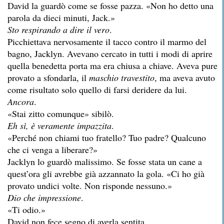
David la guardò come se fosse pazza. «Non ho detto una
parola da dieci minuti, Jack.»
Sto respirando a dire il vero
.
Picchiettava nervosamente il tacco contro il marmo del
bagno, Jacklyn. Avevano cercato in tutti i modi di aprire
quella benedetta porta ma era chiusa a chiave. Aveva pure
provato a sfondarla, il
maschio travestito
, ma aveva avuto
come risultato solo quello di farsi deridere da lui.
Ancora
.
«Stai zitto comunque» sibilò.
Eh sì, è veramente impazzita
.
«Perché non chiami tuo fratello? Tuo padre? Qualcuno
che ci venga a liberare?»
Jacklyn lo guardò malissimo. Se fosse stata un cane a
quest’ora gli avrebbe già azzannato la gola. «Ci ho già
provato undici volte. Non risponde nessuno.»
Dio che impressione
.
«Ti odio.»
David non fece segno di averla sentita.