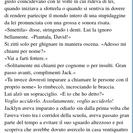
gusto coincidevano con le volte in cui rideva di lei,
quando iniziava a sfotterla o quando si sentiva in dovere
di rendere partecipe il mondo intero di una stupidaggine
da lei pronunciata con una grossa e sonora risata.
«Smettila» disse, stringendo i denti. Lui la ignoro
bellamente. «Piantala, David!»
Si zittì solo per ghignare in maniera oscena. «Adesso mi
chiami per nome?»
«Vai a farti fottere.»
«Solitamente mi chiami per cognome o per insulti. Gran
passo avanti, complimenti Jack.»
«Tu invece dovresti imparare a chiamare le persone con il
proprio nome» lo rimbeccò, incrociando le braccia.
Lui alzò un sopracciglio. «E io che ho detto?»
Voglio ucciderlo. Assolutamente, voglio ucciderlo!
Jacklyn aveva imparato a odiarlo sin dalla prima volta che
l'aveva visto tra i corridoi della scuola, aveva passato gran
parte del tempo a evitare il suo sguardo altezzoso e poi
scopriva che avrebbe dovuto avercelo in casa ventiquattro