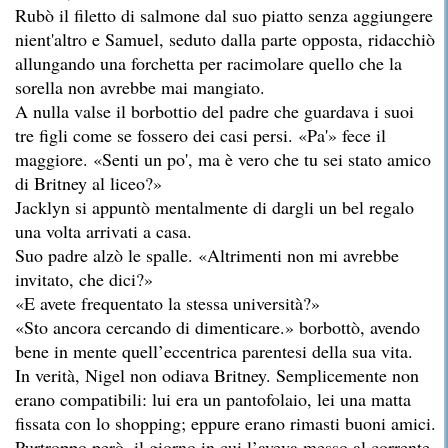
Rubò il filetto di salmone dal suo piatto senza aggiungere
nient'altro e Samuel, seduto dalla parte opposta, ridacchiò
allungando una forchetta per racimolare quello che la
sorella non avrebbe mai mangiato.
A nulla valse il borbottio del padre che guardava i suoi
tre figli come se fossero dei casi persi. «Pa'» fece il
maggiore. «Senti un po', ma è vero che tu sei stato amico
di Britney al liceo?»
Jacklyn si appuntò mentalmente di dargli un bel regalo
una volta arrivati a casa.
Suo padre alzò le spalle. «Altrimenti non mi avrebbe
invitato, che dici?»
«E avete frequentato la stessa università?»
«Sto ancora cercando di dimenticare.» borbottò, avendo
bene in mente quell’eccentrica parentesi della sua vita.
In verità, Nigel non odiava Britney. Semplicemente non
erano compatibili: lui era un pantofolaio, lei una matta
fissata con lo shopping; eppure erano rimasti buoni amici.
Purtroppo però, il giorno in cui l’aveva messo al corrente