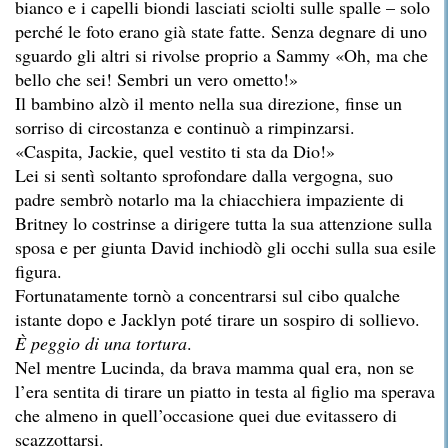
bianco e i capelli biondi lasciati sciolti sulle spalle – solo
perché le foto erano già state fatte. Senza degnare di uno
sguardo gli altri si rivolse proprio a Sammy «Oh, ma che
bello che sei! Sembri un vero ometto!»
Il bambino alzò il mento nella sua direzione, finse un
sorriso di circostanza e continuò a rimpinzarsi.
«Caspita, Jackie, quel vestito ti sta da Dio!»
Lei si sentì soltanto sprofondare dalla vergogna, suo
padre sembrò notarlo ma la chiacchiera impaziente di
Britney lo costrinse a dirigere tutta la sua attenzione sulla
sposa e per giunta David inchiodò gli occhi sulla sua esile
figura.
Fortunatamente tornò a concentrarsi sul cibo qualche
istante dopo e Jacklyn poté tirare un sospiro di sollievo.
È peggio di una tortura
.
Nel mentre Lucinda, da brava mamma qual era, non se
l’era sentita di tirare un piatto in testa al figlio ma sperava
che almeno in quell’occasione quei due evitassero di
scazzottarsi.