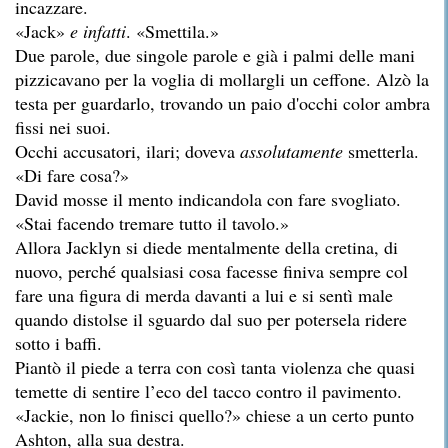
incazzare.
«Jack»
e infatti
. «Smettila.»
Due parole, due singole parole e già i palmi delle mani
pizzicavano per la voglia di mollargli un ceffone. Alzò la
testa per guardarlo, trovando un paio d'occhi color ambra
fissi nei suoi.
Occhi accusatori, ilari; doveva
assolutamente
smetterla.
«Di fare cosa?»
David mosse il mento indicandola con fare svogliato.
«Stai facendo tremare tutto il tavolo.»
Allora Jacklyn si diede mentalmente della cretina, di
nuovo, perché qualsiasi cosa facesse finiva sempre col
fare una figura di merda davanti a lui e si sentì male
quando distolse il sguardo dal suo per potersela ridere
sotto i baffi.
Piantò il piede a terra con così tanta violenza che quasi
temette di sentire l’eco del tacco contro il pavimento.
«Jackie, non lo finisci quello?» chiese a un certo punto
Ashton, alla sua destra.