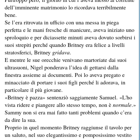
dell’imminente matrimonio lo ricordava terribilmente
bene.
Se l’era ritrovata in ufficio con una messa in piega
perfetta e le mani fresche di manicure, aveva iniziato uno
sproloquio e per diciassette minuti aveva dovuto sorbirsi i
suoi strepiti perché quando Britney era felice a livelli
stratosferici, Britney
gridava
.
E mentre le sue orecchie venivano martoriate dai suoi
ultrasuoni, Nigel ponderava l’idea di gettarsi dalla
finestra assieme ai documenti. Poi lo aveva pregato e
minacciato di portare i suoi figli perché li adorava, in
particolare il più giovane.
«Britney è pazza» sentenziò saggiamente Samuel. «L'ho
vista ridere e piangere allo stesso tempo, non è
normale
.»
Sammy non si era mai fatto tanti problemi quando c’era
da dire la sua.
Proprio in quel momento Britney raggiunse il tavolo per
un saluto, nel suo elegantissimo e pomposissimo vestito