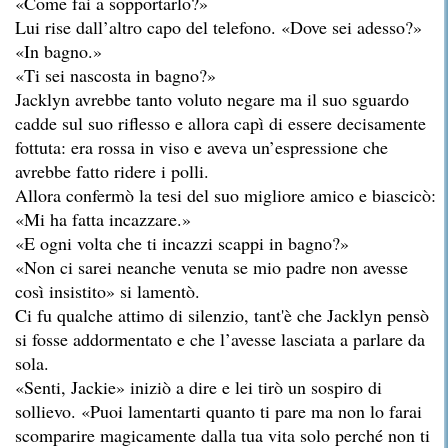
«Come fai a sopportarlo?»
Lui rise dall’altro capo del telefono. «Dove sei adesso?»
«In bagno.»
«Ti sei nascosta in bagno?»
Jacklyn avrebbe tanto voluto negare ma il suo sguardo
cadde sul suo riflesso e allora capì di essere decisamente
fottuta: era rossa in viso e aveva un’espressione che
avrebbe fatto ridere i polli.
Allora confermò la tesi del suo migliore amico e biascicò:
«Mi ha fatta incazzare.»
«E ogni volta che ti incazzi scappi in bagno?»
«Non ci sarei neanche venuta se mio padre non avesse
così insistito» si lamentò.
Ci fu qualche attimo di silenzio, tant'è che Jacklyn pensò
si fosse addormentato e che l’avesse lasciata a parlare da
sola.
«Senti, Jackie» iniziò a dire e lei tirò un sospiro di
sollievo. «Puoi lamentarti quanto ti pare ma non lo farai
scomparire magicamente dalla tua vita solo perché non ti