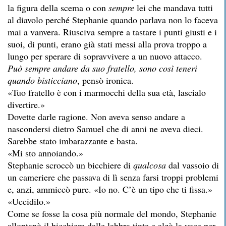
la figura della scema o con
sempre
lei che mandava tutti
al diavolo perché Stephanie quando parlava non lo faceva
mai a vanvera. Riusciva sempre a tastare i punti giusti e i
suoi, di punti, erano già stati messi alla prova troppo a
lungo per sperare di sopravvivere a un nuovo attacco.
Può sempre andare da suo fratello, sono così teneri
quando bisticciano
, pensò ironica.
«Tuo fratello è con i marmocchi della sua età, lascialo
divertire.»
Dovette darle ragione. Non aveva senso andare a
nascondersi dietro Samuel che di anni ne aveva dieci.
Sarebbe stato imbarazzante e basta.
«Mi sto annoiando.»
Stephanie scroccò un bicchiere di
qualcosa
dal vassoio di
un cameriere che passava di lì senza farsi troppi problemi
e, anzi, ammiccò pure. «Io no. C’è un tipo che ti fissa.»
«Uccidilo.»
Come se fosse la cosa più normale del mondo, Stephanie
allontanò il bicchiere dalle labbra tinte e alzò la voce per