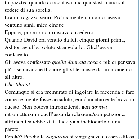
impazziva quando adocchiava una qualsiasi mano sul
sedere di sua sorella.
Era un ragazzo serio. Praticamente un uomo: aveva
ventuno anni, mica cinque!
Eppure, proprio non riusciva a crederci.
Quando David era venuto da lui, cinque giorni prima,
Ashton avrebbe voluto strangolarlo. Gliel’aveva
confessato.
Gli aveva confessato
quella dannata cosa
e più ci pensava
più rischiava che il cuore gli si fermasse da un momento
all’altro.
Che Idiota!
Comunque si era premurato di ingoiare la faccenda e fare
come se niente fosse accaduto; era dannatamente bravo in
questo. Non poteva intromettersi, non
doveva
intromettersi in quell’assurda relazione/competizione,
altrimenti sarebbe stata Jacklyn a inchiodarlo a una
parete.
Perché? Perché la
Signorina
si vergognava a essere difesa