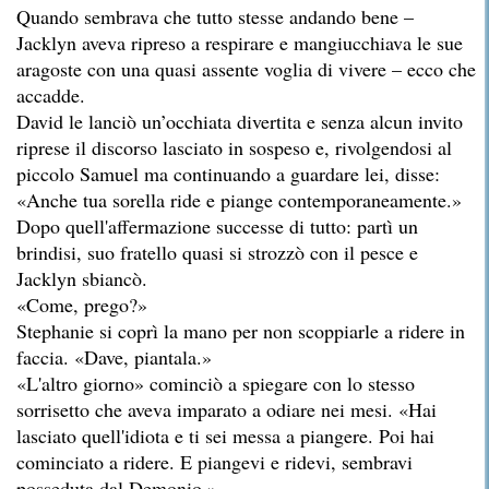
Quando sembrava che tutto stesse andando bene –
Jacklyn aveva ripreso a respirare e mangiucchiava le sue
aragoste con una quasi assente voglia di vivere – ecco che
accadde.
David le lanciò un’occhiata divertita e senza alcun invito
riprese il discorso lasciato in sospeso e, rivolgendosi al
piccolo Samuel ma continuando a guardare lei, disse:
«Anche tua sorella ride e piange contemporaneamente.»
Dopo quell'affermazione successe di tutto: partì un
brindisi, suo fratello quasi si strozzò con il pesce e
Jacklyn sbiancò.
«Come, prego?»
Stephanie si coprì la mano per non scoppiarle a ridere in
faccia. «Dave, piantala.»
«L'altro giorno» cominciò a spiegare con lo stesso
sorrisetto che aveva imparato a odiare nei mesi. «Hai
lasciato quell'idiota e ti sei messa a piangere. Poi hai
cominciato a ridere. E piangevi e ridevi, sembravi
posseduta dal Demonio.»