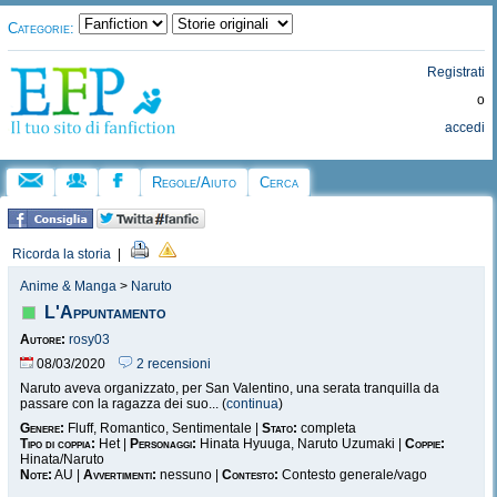
Categorie:
Registrati
o
accedi
Regole/Aiuto
Cerca
Ricorda la storia
|
Anime & Manga
>
Naruto
L'Appuntamento
Autore:
rosy03
08/03/2020
2 recensioni
Naruto aveva organizzato, per San Valentino, una serata tranquilla da
passare con la ragazza dei suo... (
continua
)
Genere:
Fluff, Romantico, Sentimentale |
Stato:
completa
Tipo di coppia:
Het |
Personaggi:
Hinata Hyuuga, Naruto Uzumaki |
Coppie:
Hinata/Naruto
Note:
AU |
Avvertimenti:
nessuno |
Contesto:
Contesto generale/vago