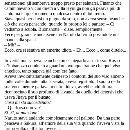
sensazione: gli sembrava troppo presto per salutarsi. Finanto che
camminavano vicini diretti a villa Hyuuga non gli pesava più di
tanto ma in quel momento qualcosa dentro di lui tremò.
Stava quasi per darsi un pugno da solo, non aveva senso neanche
ciò che stava pensando, quando fu proprio lei a parlare: – Ci
vediamo a scuola. Buonanotte – disse, semplicemente.
Fece per girarsi e andarsene ma Naruto la fermò posandole una
mano sulla spalla.
– Mh? –
Ecco, ora si sentiva un emerito idiota – Eh... Ecco... come dirtelo...
–
In verità non sapeva neanche come spiegarlo a se stesso. Rosso
d’imbarazzo cominciò a guardare ovunque tranne che quel viso
angelico, tanto sapeva già com’era fatto.
Aveva involontariamente delineato i contorni del suo viso almeno
mille volte durante tutta la serata, aveva registrato il suono della
sua voce mentre parlava, mentre rideva, avrebbe addirittura
riconosciuto il suo profumo di lavanda da quello dei detersivi che
usava Jiraya per il bucato.
Cosa mi sta succedendo?
– Qualcosa non va? –
Sì. Sì, dannazione!
Naruto stava andando completamente nel pallone. Da una parte
pensava a Sakura, all’amore della sua vita quando l’aveva vista la
prima volta, dall’altra invece...