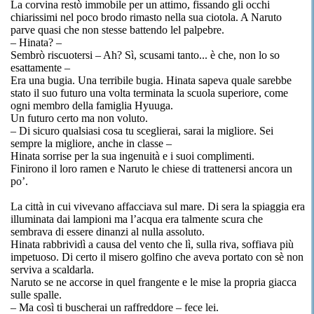
La corvina restò immobile per un attimo, fissando gli occhi
chiarissimi nel poco brodo rimasto nella sua ciotola. A Naruto
parve quasi che non stesse battendo lel palpebre.
– Hinata? –
Sembrò riscuotersi – Ah? Sì, scusami tanto... è che, non lo so
esattamente –
Era una bugia. Una terribile bugia. Hinata sapeva quale sarebbe
stato il suo futuro una volta terminata la scuola superiore, come
ogni membro della famiglia Hyuuga.
Un futuro certo ma non voluto.
– Di sicuro qualsiasi cosa tu sceglierai, sarai la migliore. Sei
sempre la migliore, anche in classe –
Hinata sorrise per la sua ingenuità e i suoi complimenti.
Finirono il loro ramen e Naruto le chiese di trattenersi ancora un
po’.
La città in cui vivevano affacciava sul mare. Di sera la spiaggia era
illuminata dai lampioni ma l’acqua era talmente scura che
sembrava di essere dinanzi al nulla assoluto.
Hinata rabbrividì a causa del vento che lì, sulla riva, soffiava più
impetuoso. Di certo il misero golfino che aveva portato con sè non
serviva a scaldarla.
Naruto se ne accorse in quel frangente e le mise la propria giacca
sulle spalle.
– Ma così ti buscherai un raffreddore – fece lei.