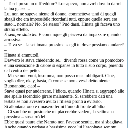
– Ti sei preso un raffreddore? Lo sapevo, non avrei dovuto darmi
la tua giacca –
Lui non ne sapeva niente di donne, commetteva tanti di quegli
sbagli che era impossibile ricordarli tutti, eppure quella sera era
stato... normale? No. Se stesso? Può darsi. Hinata gli faceva uno
strano effetto.
È sempre stata lei
. E comunque gli piaceva da impazzire quando
arrossiva.
– Ti va se... la settimana prossima scegli tu dove possiamo andare?
–
Hinata si ammutolì.
Davvero le stava chiedendo se... diventò rossa come un pomodoro
e una sensazione di calore si espanse in tutto il suo corpo, parendo
dal centro del petto.
– Ma se non vuoi, insomma, non posso mica obbligarti. Cioè,
voglio dire, okay, basta, fà come se non avessi detto niente.
Buonanotte, ciao! –
Stava quasi per andarsene, l’idiota, quando Hinata si aggrappò alle
sue spalle facendolo girare malamente. Si sarebbero dati una
testata se non avessero avuto i riflessi pronti a evitarlo.
Si allontanarono e rimasero fermi l’uno di fronte all’altra.
– Ci sarebbe un posto che mi piacerebbe vedere, la settimana
prossima – sussurrò lei.
Ebbe quasi paura che Naruto non l’avesse sentita, ma si sbagliava.
Anche quando parlava a bassisima voce lui l’ascoltava
sempre
.