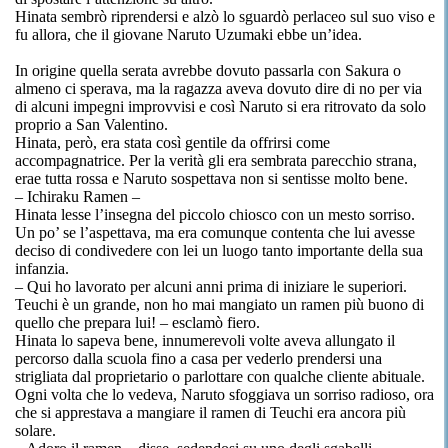
Hinata sembrò riprendersi e alzò lo sguardò perlaceo sul suo viso e
fu allora, che il giovane Naruto Uzumaki ebbe un’idea.
In origine quella serata avrebbe dovuto passarla con Sakura o
almeno ci sperava, ma la ragazza aveva dovuto dire di no per via
di alcuni impegni improvvisi e così Naruto si era ritrovato da solo
proprio a San Valentino.
Hinata, però, era stata così gentile da offrirsi come
accompagnatrice. Per la verità gli era sembrata parecchio strana,
erae tutta rossa e Naruto sospettava non si sentisse molto bene.
– Ichiraku Ramen –
Hinata lesse l’insegna del piccolo chiosco con un mesto sorriso.
Un po’ se l’aspettava, ma era comunque contenta che lui avesse
deciso di condivedere con lei un luogo tanto importante della sua
infanzia.
– Qui ho lavorato per alcuni anni prima di iniziare le superiori.
Teuchi è un grande, non ho mai mangiato un ramen più buono di
quello che prepara lui! – esclamò fiero.
Hinata lo sapeva bene, innumerevoli volte aveva allungato il
percorso dalla scuola fino a casa per vederlo prendersi una
strigliata dal proprietario o parlottare con qualche cliente abituale.
Ogni volta che lo vedeva, Naruto sfoggiava un sorriso radioso, ora
che si apprestava a mangiare il ramen di Teuchi era ancora più
solare.