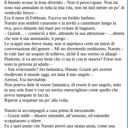
Il biondo scosse la testa divertito – Non ti preoccupare. Non mi
sono mai ammalato in tutta la mia vita, non mi farà niente un po’ di
venticello fresco –
Era il mese di Febbraio. Faceva un freddo barbino.
Naruto non sembrò curarsene e la invitò a camminare lungo la
riva, poco distante dal mare per evitare di bagnarsi.
– Quindi... – cominciò a dire, attirando la sua attenzione – ...dimmi
che non ti stai annoiando, ti prego –
Le scappò una breve risata, non si aspettava certo un inizio di
conversazione del genere – Mi sto divertendo moltissmo, Naruto –
lo vide fare un sospiro di sollievo, alché il suo sorriso si allargò –
Piuttosto, ti va ancora bene che ci sia io con te stasera? Forse non
sono la persona pi adatta –
– Stai scherzando? Sei fantastica, Hinata. Grazie per avermi
risollevato il morale oggi, sei stata il mio angelo –
Arrossì. Era inevitabile.
Non poteva dirle di essere fantastica, di essere il suo angelo, tutto
in una sola frase e con un sorriso meraviglioso come quello che
aveva stampato in faccia.
Riprese a respirare un po’ alla volta.
Naruto la accompagnò a casa prima di mezzanotte.
– Grazie mille – dissero entrambi, all’unisono, ed entrambi
scoppiarono a ridere.
Fu a quel punto che Naruto provò una strana ansia, come una