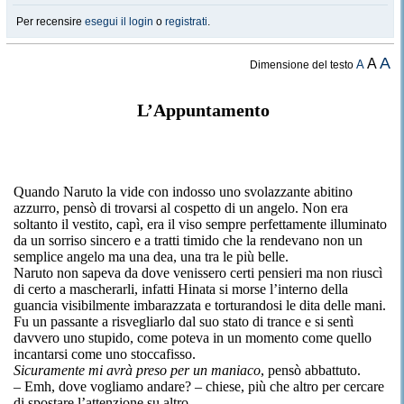
Per recensire
esegui il login
o
registrati
.
A
A
A
Dimensione del testo
L’Appuntamento
Quando Naruto la vide con indosso uno svolazzante abitino
azzurro, pensò di trovarsi al cospetto di un angelo. Non era
soltanto il vestito, capì, era il viso sempre perfettamente illuminato
da un sorriso sincero e a tratti timido che la rendevano non un
semplice angelo ma una dea, una tra le più belle.
Naruto non sapeva da dove venissero certi pensieri ma non riuscì
di certo a mascherarli, infatti Hinata si morse l’interno della
guancia visibilmente imbarazzata e torturandosi le dita delle mani.
Fu un passante a risvegliarlo dal suo stato di trance e si sentì
davvero uno stupido, come poteva in un momento come quello
incantarsi come uno stoccafisso.
Sicuramente mi avrà preso per un maniaco
, pensò abbattuto.
– Emh, dove vogliamo andare? – chiese, più che altro per cercare
di spostare l’attenzione su altro.