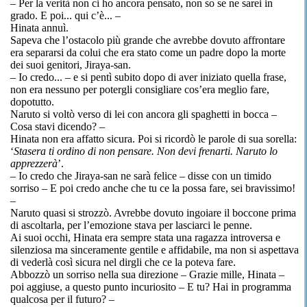
– Per la verità non ci ho ancora pensato, non so se ne sarei in
grado. E poi... qui c’è... –
Hinata annuì.
Sapeva che l’ostacolo più grande che avrebbe dovuto affrontare
era separarsi da colui che era stato come un padre dopo la morte
dei suoi genitori, Jiraya-san.
– Io credo... – e si pentì subito dopo di aver iniziato quella frase,
non era nessuno per potergli consigliare cos’era meglio fare,
dopotutto.
Naruto si voltò verso di lei con ancora gli spaghetti in bocca –
Cosa stavi dicendo? –
Hinata non era affatto sicura. Poi si ricordò le parole di sua sorella:
‘
Stasera ti ordino di non pensare. Non devi frenarti. Naruto lo
apprezzerà
’.
– Io credo che Jiraya-san ne sarà felice – disse con un timido
sorriso – E poi credo anche che tu ce la possa fare, sei bravissimo!
–
Naruto quasi si strozzò. Avrebbe dovuto ingoiare il boccone prima
di ascoltarla, per l’emozione stava per lasciarci le penne.
Ai suoi occhi, Hinata era sempre stata una ragazza introversa e
silenziosa ma sinceramente gentile e affidabile, ma non si aspettava
di vederlà così sicura nel dirgli che ce la poteva fare.
Abbozzò un sorriso nella sua direzione – Grazie mille, Hinata –
poi aggiuse, a questo punto incuriosito – E tu? Hai in programma
qualcosa per il futuro? –