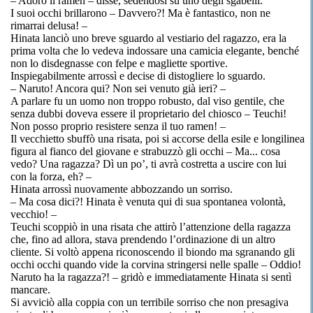
– Adoro il ramen – disse, sedendosi su uno degli sgabelli.
I suoi occhi brillarono – Davvero?! Ma è fantastico, non ne
rimarrai delusa! –
Hinata lanciò uno breve sguardo al vestiario del ragazzo, era la
prima volta che lo vedeva indossare una camicia elegante, benché
non lo disdegnasse con felpe e magliette sportive.
Inspiegabilmente arrossì e decise di distogliere lo sguardo.
– Naruto! Ancora qui? Non sei venuto già ieri? –
A parlare fu un uomo non troppo robusto, dal viso gentile, che
senza dubbi doveva essere il proprietario del chiosco – Teuchi!
Non posso proprio resistere senza il tuo ramen! –
Il vecchietto sbuffò una risata, poi si accorse della esile e longilinea
figura al fianco del giovane e strabuzzò gli occhi – Ma... cosa
vedo? Una ragazza? Dì un po’, ti avrà costretta a uscire con lui
con la forza, eh? –
Hinata arrossì nuovamente abbozzando un sorriso.
– Ma cosa dici?! Hinata è venuta qui di sua spontanea volontà,
vecchio! –
Teuchi scoppiò in una risata che attirò l’attenzione della ragazza
che, fino ad allora, stava prendendo l’ordinazione di un altro
cliente. Si voltò appena riconoscendo il biondo ma sgranando gli
occhi occhi quando vide la corvina stringersi nelle spalle – Oddio!
Naruto ha la ragazza?! – gridò e immediatamente Hinata si sentì
mancare.
Si avviciò alla coppia con un terribile sorriso che non presagiva