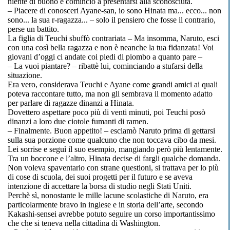
niente di buono e cominciò a presentarsi alla sconosciuta.
– Piacere di conosceri Ayane-san, io sono Hinata ma... ecco... non
sono... la sua r-ragazza... – solo il pensiero che fosse il contrario,
perse un battito.
La figlia di Teuchi sbuffò contrariata – Ma insomma, Naruto, esci
con una così bella ragazza e non è neanche la tua fidanzata! Voi
giovani d’oggi ci andate coi piedi di piombo a quanto pare –
– La vuoi piantare? – ribattè lui, cominciando a stufarsi della
situazione.
Era vero, considerava Teuchi e Ayane come grandi amici ai quali
poteva raccontare tutto, ma non gli sembrava il momento adatto
per parlare di ragazze dinanzi a Hinata.
Dovettero aspettare poco più di venti minuti, poi Teuchi posò
dinanzi a loro due ciotole fumanti di ramen.
– Finalmente. Buon appetito! – esclamò Naruto prima di gettarsi
sulla sua porzione come qualcuno che non toccava cibo da mesi.
Lei sorrise e seguì il suo esempio, mangiando però più lentamente.
Tra un boccone e l’altro, Hinata decise di fargli qualche domanda.
Non voleva spaventarlo con strane questioni, si trattava per lo più
di cose di scuola, dei suoi progetti per il futuro e se aveva
intenzione di accettare la borsa di studio negli Stati Uniti.
Perchè sì, nonostante le mille lacune scolastiche di Naruto, era
particolarmente bravo in inglese e in storia dell’arte, secondo
Kakashi-sensei avrebbe potuto seguire un corso importantissimo
che che si teneva nella cittadina di Washington.