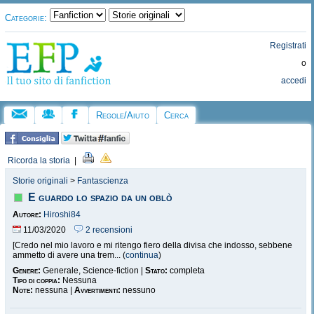
Categorie:
Registrati
o
accedi
Regole/Aiuto
Cerca
Ricorda la storia
|
Storie originali
>
Fantascienza
E guardo lo spazio da un oblò
Autore:
Hiroshi84
11/03/2020
2 recensioni
[Credo nel mio lavoro e mi ritengo fiero della divisa che indosso, sebbene
ammetto di avere una trem... (
continua
)
Genere:
Generale, Science-fiction |
Stato:
completa
Tipo di coppia:
Nessuna
Note:
nessuna |
Avvertimenti:
nessuno