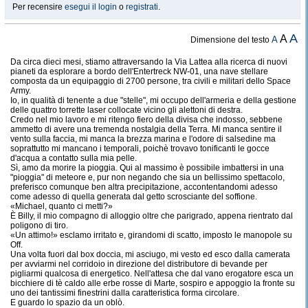
Per recensire
esegui il login
o
registrati
.
A
A
A
Dimensione del testo
Da circa dieci mesi, stiamo attraversando la Via Lattea alla ricerca di nuovi
pianeti da esplorare a bordo dell'Entertreck NW-01, una nave stellare
composta da un equipaggio di 2700 persone, tra civili e militari dello Space
Army.
Io, in qualità di tenente a due "stelle", mi occupo dell'armeria e della gestione
delle quattro torrette laser collocate vicino gli alettoni di destra.
Credo nel mio lavoro e mi ritengo fiero della divisa che indosso, sebbene
ammetto di avere una tremenda nostalgia della Terra. Mi manca sentire il
vento sulla faccia, mi manca la brezza marina e l'odore di salsedine ma
soprattutto mi mancano i temporali, poichè trovavo tonificanti le gocce
d'acqua a contatto sulla mia pelle.
Sì, amo da morire la pioggia. Qui al massimo è possibile imbattersi in una
"pioggia" di meteore e, pur non negando che sia un bellissimo spettacolo,
preferisco comunque ben altra precipitazione, accontentandomi adesso
come adesso di quella generata dal getto scrosciante del soffione.
«Michael, quanto ci metti?»
È Billy, il mio compagno di alloggio oltre che parigrado, appena rientrato dal
poligono di tiro.
«Un attimo!» esclamo irritato e, girandomi di scatto, imposto le manopole su
Off.
Una volta fuori dal box doccia, mi asciugo, mi vesto ed esco dalla camerata
per avviarmi nel corridoio in direzione del distributore di bevande per
pigliarmi qualcosa di energetico. Nell'attesa che dal vano erogatore esca un
bicchiere di tè caldo alle erbe rosse di Marte, sospiro e appoggio la fronte su
uno dei tantissimi finestrini dalla caratteristica forma circolare.
E guardo lo spazio da un oblò.