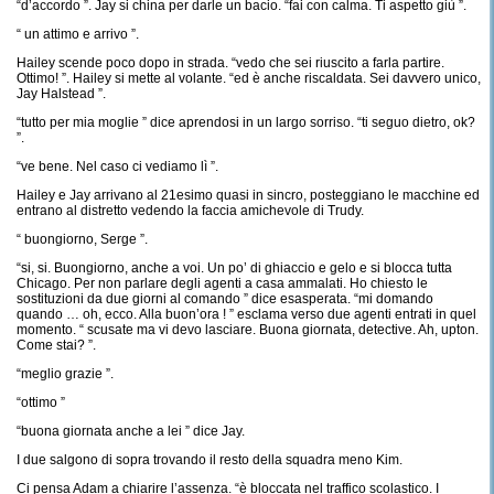
“d’accordo ”. Jay si china per darle un bacio. “fai con calma. Ti aspetto giù ”.
“ un attimo e arrivo ”.
Hailey scende poco dopo in strada. “vedo che sei riuscito a farla partire.
Ottimo! ”. Hailey si mette al volante. “ed è anche riscaldata. Sei davvero unico,
Jay Halstead ”.
“tutto per mia moglie ” dice aprendosi in un largo sorriso. “ti seguo dietro, ok?
”.
“ve bene. Nel caso ci vediamo lì ”.
Hailey e Jay arrivano al 21esimo quasi in sincro, posteggiano le macchine ed
entrano al distretto vedendo la faccia amichevole di Trudy.
“ buongiorno, Serge ”.
“si, si. Buongiorno, anche a voi. Un po’ di ghiaccio e gelo e si blocca tutta
Chicago. Per non parlare degli agenti a casa ammalati. Ho chiesto le
sostituzioni da due giorni al comando ” dice esasperata. “mi domando
quando … oh, ecco. Alla buon’ora ! ” esclama verso due agenti entrati in quel
momento. “ scusate ma vi devo lasciare. Buona giornata, detective. Ah, upton.
Come stai? ”.
“meglio grazie ”.
“ottimo ”
“buona giornata anche a lei ” dice Jay.
I due salgono di sopra trovando il resto della squadra meno Kim.
Ci pensa Adam a chiarire l’assenza. “è bloccata nel traffico scolastico. I