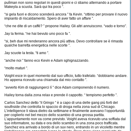
pullman non sono regolari in questi giorni e ci stiamo alternando a portare
Makeyla a scuola. Sarà qui tra poco ”.
“si gela fuori e dicono scenderà ancora ” fa Kevin. “ottimo per provare il nuovo
impianto di riscaldamento. Spero di aver fatto un affare ”.
“che ne dite di un caffè? ” propone Hailey. Gli altri annuiscono. “vado e torno”.
Jay la ferma. “ne hai bevuto uno poco fa ”.
“si, beh due mi renderanno ancora più attiva. Devo controllare se è rimasta
qualche barretta energetica nelle scorte ”.
Jay scuote la testa. “ti amo ”.
“anche noi ” fanno eco Kevin e Adam sghignazzando.
“molto maturi ”.
Voight esce in quel momento dal suo ufficio, tutto trafelato. “dobbiamo andare.
Ho appena ricevuto una chiamata dal mio contatto ”.
“avverto Kim di raggiungerci lì ” dice Adam componendo il numero.
Hailey torna dalla zona relax e prende il cappotto. “ tempismo perfetto ”.
Carlos Sanchez detto “il Gringo ” è a capo di una delle gang più forti del
southside che controlla lo spaccio di droga nella zona sud di Chicago.
L’intelligence li stava dietro da settimane e finalmente avevano l’opportunità
per coglierlo nel bel mezzo dello scambio di una grossa partita.
L’appuntamento non va come previsto. Voight aveva ricevuto una soffiata dal
suo informatore, su data e ora dello scambio in una zona poco trafficata.
Sanchez era arrivato a bordo di un suv nero, entrando in un vicoletto mentre