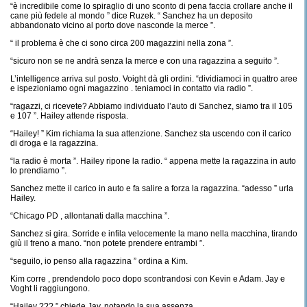
“è incredibile come lo spiraglio di uno sconto di pena faccia crollare anche il
cane più fedele al mondo ” dice Ruzek. “ Sanchez ha un deposito
abbandonato vicino al porto dove nasconde la merce ”.
“ il problema è che ci sono circa 200 magazzini nella zona ”.
“sicuro non se ne andrà senza la merce e con una ragazzina a seguito ”.
L’intelligence arriva sul posto. Voight dà gli ordini. “dividiamoci in quattro aree
e ispezioniamo ogni magazzino . teniamoci in contatto via radio ”.
“ragazzi, ci ricevete? Abbiamo individuato l’auto di Sanchez, siamo tra il 105
e 107 ”. Hailey attende risposta.
“Hailey! ” Kim richiama la sua attenzione. Sanchez sta uscendo con il carico
di droga e la ragazzina.
“la radio è morta ”. Hailey ripone la radio. “ appena mette la ragazzina in auto
lo prendiamo ”.
Sanchez mette il carico in auto e fa salire a forza la ragazzina. “adesso ” urla
Hailey.
“Chicago PD , allontanati dalla macchina ”.
Sanchez si gira. Sorride e infila velocemente la mano nella macchina, tirando
giù il freno a mano. “non potete prendere entrambi ”.
“seguilo, io penso alla ragazzina ” ordina a Kim.
Kim corre , prendendolo poco dopo scontrandosi con Kevin e Adam. Jay e
Voght li raggiungono.
“Hailey ??? ” chiede Jay, notando la sua assenza.