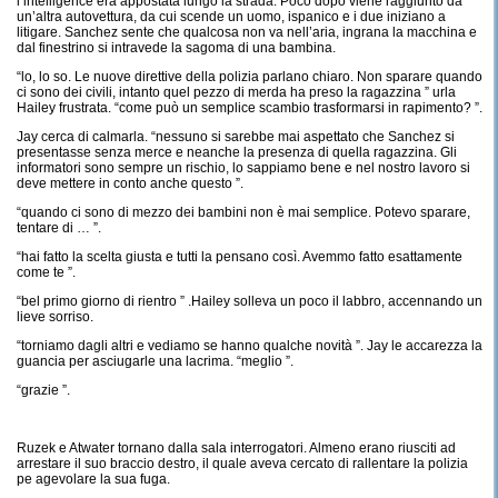
l’intelligence era appostata lungo la strada. Poco dopo viene raggiunto da
un’altra autovettura, da cui scende un uomo, ispanico e i due iniziano a
litigare. Sanchez sente che qualcosa non va nell’aria, ingrana la macchina e
dal finestrino si intravede la sagoma di una bambina.
“lo, lo so. Le nuove direttive della polizia parlano chiaro. Non sparare quando
ci sono dei civili, intanto quel pezzo di merda ha preso la ragazzina ” urla
Hailey frustrata. “come può un semplice scambio trasformarsi in rapimento? ”.
Jay cerca di calmarla. “nessuno si sarebbe mai aspettato che Sanchez si
presentasse senza merce e neanche la presenza di quella ragazzina. Gli
informatori sono sempre un rischio, lo sappiamo bene e nel nostro lavoro si
deve mettere in conto anche questo ”.
“quando ci sono di mezzo dei bambini non è mai semplice. Potevo sparare,
tentare di … ”.
“hai fatto la scelta giusta e tutti la pensano così. Avemmo fatto esattamente
come te ”.
“bel primo giorno di rientro ” .Hailey solleva un poco il labbro, accennando un
lieve sorriso.
“torniamo dagli altri e vediamo se hanno qualche novità ”. Jay le accarezza la
guancia per asciugarle una lacrima. “meglio ”.
“grazie ”.
Ruzek e Atwater tornano dalla sala interrogatori. Almeno erano riusciti ad
arrestare il suo braccio destro, il quale aveva cercato di rallentare la polizia
pe agevolare la sua fuga.