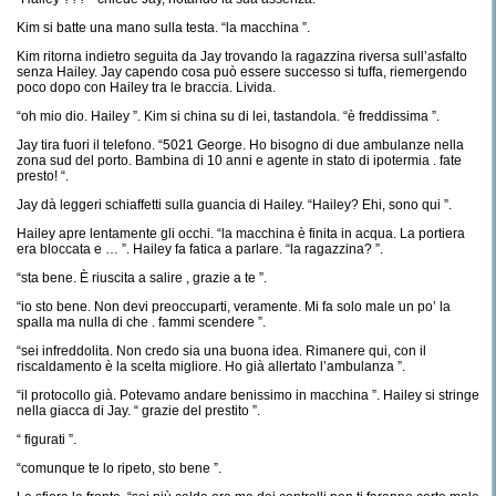
Kim si batte una mano sulla testa. “la macchina ”.
Kim ritorna indietro seguita da Jay trovando la ragazzina riversa sull’asfalto
senza Hailey. Jay capendo cosa può essere successo si tuffa, riemergendo
poco dopo con Hailey tra le braccia. Livida.
“oh mio dio. Hailey ”. Kim si china su di lei, tastandola. “è freddissima ”.
Jay tira fuori il telefono. “5021 George. Ho bisogno di due ambulanze nella
zona sud del porto. Bambina di 10 anni e agente in stato di ipotermia . fate
presto! “.
Jay dà leggeri schiaffetti sulla guancia di Hailey. “Hailey? Ehi, sono qui ”.
Hailey apre lentamente gli occhi. “la macchina è finita in acqua. La portiera
era bloccata e … ”. Hailey fa fatica a parlare. “la ragazzina? ”.
“sta bene. È riuscita a salire , grazie a te ”.
“io sto bene. Non devi preoccuparti, veramente. Mi fa solo male un po’ la
spalla ma nulla di che . fammi scendere ”.
“sei infreddolita. Non credo sia una buona idea. Rimanere qui, con il
riscaldamento è la scelta migliore. Ho già allertato l’ambulanza ”.
“il protocollo già. Potevamo andare benissimo in macchina ”. Hailey si stringe
nella giacca di Jay. “ grazie del prestito ”.
“ figurati ”.
“comunque te lo ripeto, sto bene ”.