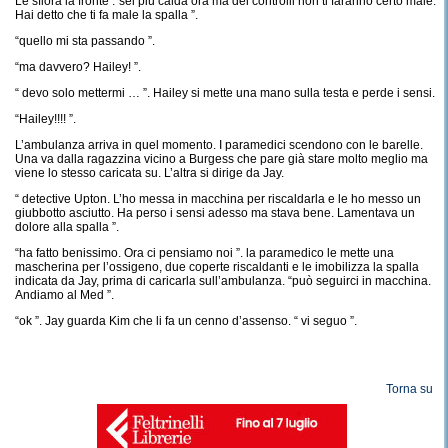
Le sfiora la fronte .“sei più calda ora ma dei controlli non ti faranno certo male.
Hai detto che ti fa male la spalla ”.
“quello mi sta passando ”.
“ma davvero? Hailey! ”.
“ devo solo mettermi … ”. Hailey si mette una mano sulla testa e perde i sensi.
“Hailey!!!! ”.
L’ambulanza arriva in quel momento. I paramedici scendono con le barelle.
Una va dalla ragazzina vicino a Burgess che pare già stare molto meglio ma
viene lo stesso caricata su. L’altra si dirige da Jay.
“ detective Upton. L’ho messa in macchina per riscaldarla e le ho messo un
giubbotto asciutto. Ha perso i sensi adesso ma stava bene. Lamentava un
dolore alla spalla ”.
“ha fatto benissimo. Ora ci pensiamo noi ”. la paramedico le mette una
mascherina per l’ossigeno, due coperte riscaldanti e le imobilizza la spalla
indicata da Jay, prima di caricarla sull’ambulanza. “può seguirci in macchina.
Andiamo al Med ”.
“ok ”. Jay guarda Kim che li fa un cenno d’assenso. “ vi seguo ”.
Torna su