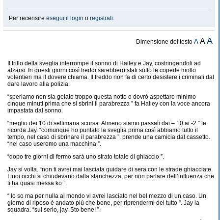
Per recensire
esegui il login
o
registrati
.
A
A
A
Dimensione del testo
Il trillo della sveglia interrompe il sonno di Hailey e Jay, costringendoli ad
alzarsi. In questi giorni così freddi sarebbero stati sotto le coperte molto
volentieri ma il dovere chiama. Il freddo non fa di certo desistere i criminali dal
dare lavoro alla polizia.
“speriamo non sia gelato troppo questa notte o dovrò aspettare minimo
cinque minuti prima che si sbrini il parabrezza ” fa Hailey con la voce ancora
impastata dal sonno.
“meglio dei 10 di settimana scorsa. Almeno siamo passati dai – 10 ai -2 ” le
ricorda Jay. “comunque ho puntato la sveglia prima così abbiamo tutto il
tempo, nel caso di sbrinare il parabrezza ”. prende una camicia dal cassetto.
“nel caso useremo una macchina ”.
“dopo tre giorni di fermo sarà uno strato totale di ghiaccio ”.
Jay si volta. “non ti avrei mai lasciata guidare di sera con le strade ghiacciate.
I tuoi occhi si chiudevano dalla stanchezza, per non parlare dell’influenza che
ti ha quasi messa ko ”.
“ lo so ma per nulla al mondo vi avrei lasciato nel bel mezzo di un caso. Un
giorno di riposo è andato più che bene, per riprendermi del tutto ”. Jay la
squadra. “sul serio, jay. Sto bene! ”.