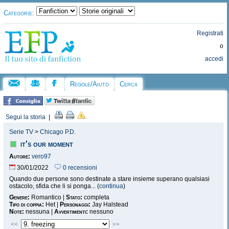
Categorie:
Registrati
o
accedi
Regole/Aiuto
Cerca
Segui la storia
|
Serie TV
>
Chicago P.D.
it's our moment
Autore:
vero97
30/01/2022
0 recensioni
Quando due persone sono destinate a stare insieme superano qualsiasi
ostacolo, sfida che li si ponga... (
continua
)
Genere:
Romantico |
Stato:
completa
Tipo di coppia:
Het |
Personaggi:
Jay Halstead
Note:
nessuna |
Avvertimenti:
nessuno
<<
>>