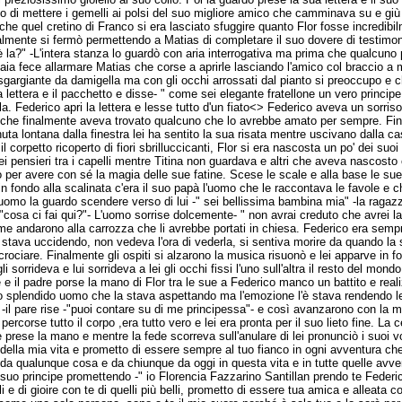
o di mettere i gemelli ai polsi del suo migliore amico che camminava su e g
o che quel cretino di Franco si era lasciato sfuggire quanto Flor fosse incredibi
inalmente si fermò permettendo a Matias di completare il suo dovere di testimo
i è la?" -L'intera stanza lo guardò con aria interrogativa ma prima che qualcuno
aia fece allarmare Matias che corse a aprirle lasciando l'amico col braccio a 
sgargiante da damigella ma con gli occhi arrossati dal pianto si preoccupo e 
a lettera e il pacchetto e disse- " come sei elegante fratellone un vero princ
. Federico apri la lettera e lesse tutto d'un fiato<
> Federico aveva un sorriso
er lui che finalmente aveva trovato qualcuno che lo avrebbe amato per sempre. F
uta lontana dalla finestra lei ha sentito la sua risata mentre uscivano dalla ca
l corpetto ricoperto di fiori sbrilluccicanti, Flor si era nascosta un po' dei su
 pensieri tra i capelli mentre Titina non guardava e altri che aveva nascosto
o per avere con sé la magia delle sue fatine. Scese le scale e alla base le su
n fondo alla scalinata c'era il suo papà l'uomo che le raccontava le favole e c
'uomo la guardo scendere verso di lui -" sei bellissima bambina mia" -la ragazz
"cosa ci fai qui?"- L'uomo sorrise dolcemente- " non avrai creduto che avrei las
eme andarono alla carrozza che li avrebbe portati in chiesa. Federico era sem
o stava uccidendo, non vedeva l'ora di vederla, si sentiva morire da quando la
crociare. Finalmente gli ospiti si alzarono la musica risuonò e lei apparve in f
i sorrideva e lui sorrideva a lei gli occhi fissi l'uno sull'altra il resto del m
re e il padre porse la mano di Flor tra le sue a Federico manco un battito e rea
ullo splendido uomo che la stava aspettando ma l'emozione l'è stava rendendo l
il pare rise -"puoi contare su di me principessa"- e così avanzarono con la m
rcorse tutto il corpo ,era tutto vero e lei era pronta per il suo lieto fine. L
prese la mano e mentre la fede scorreva sull'anulare di lei pronunciò i suoi v
ella mia vita e prometto di essere sempre al tuo fianco in ogni avventura che 
 da qualunque cosa e da chiunque da oggi in questa vita e in tutte quelle avveni
l suo principe promettendo -" io Florencia Fazzarino Santillan prendo te Fed
i e di gioire con te di quelli più belli, prometto di essere tua amica e alleata co