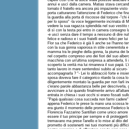
annuì e uscì dalla camera. Matias stava cercand
tornato il fratello era ancora più impaziente vist
porta catturarono l'attenzione di Federico che f
la guardia alla porta di riscosse dal torpore -"ch
per lo sposo" -la voce leggermente incrinata di M
vedere la sua ragazza splendida nel suo vestito 
di sì con la testa poi entro in camera consegno l
-e uscì senza dare il tempo a nessuno di dire nulla
felice e radioso e i suoi fratelli erano felici p
Flor sa che Federico è già lì anche se l'hanno ten
con la sua gonna vaporosa in stile cenerentola e i
mamma tra le pieghe della gonna, la piuma dei bei
nel corpetto compreso uno dei fiori del suo alber
macchina con un'ultima sorpresa a attenderla, lì i
scoperto la verità ma lui rimaneva il suo papà. L
tanto lavoro in mare sentendosi subito al sicuro- 
accompagnarla ? "- Lei lo abbracciò forte e insi
sposa doveva fare il categorico ritardo la cosa l
diligentemente montato la guardia per non farli in
c'erano parole abbastanza belle per descriverla, gl
avvicinare a lui quando finalmente arrivo all'alta
entrata in chiesa i suoi occhi si erano fissati s
"Papà qualsiasi cosa succeda non farmi cadere" -
appena Federico le prese la mano una scossa le pe
era giunto il momento delle promesse Federico le 
Florencia Fazzarino Santillan come unico amore d
essere il tuo principe per sempre e di proteggerti
tremavano ma prese l'anello e lo mise al dito de
prometto di sostenerti nei tuoi momenti più difficil