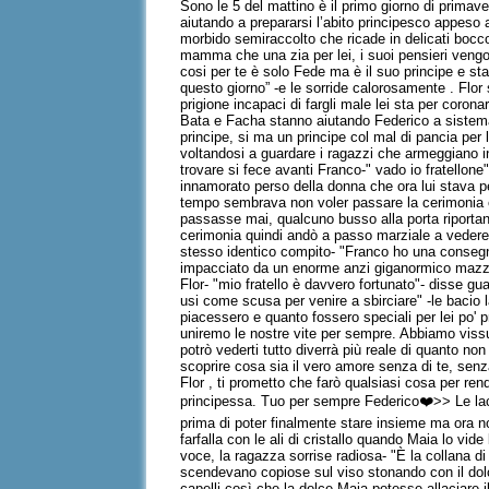
Sono le 5 del mattino è il primo giorno di primave
aiutando a prepararsi l’abito principesco appeso a
morbido semiraccolto che ricade in delicati bocco
mamma che una zia per lei, i suoi pensieri vengon
cosi per te è solo Fede ma è il suo principe e s
questo giorno” -e le sorride calorosamente . Flor 
prigione incapaci di fargli male lei sta per coro
Bata e Facha stanno aiutando Federico a sistemars
principe, si ma un principe col mal di pancia per l’
voltandosi a guardare i ragazzi che armeggiano i
trovare si fece avanti Franco-" vado io fratellone"
innamorato perso della donna che ora lui stava per
tempo sembrava non voler passare la cerimonia er
passasse mai, qualcuno busso alla porta riportand
cerimonia quindi andò a passo marziale a vedere c
stesso identico compito- "Franco ho una consegna 
impacciato da un enorme anzi giganormico mazzo d
Flor- "mio fratello è davvero fortunato"- disse g
usi come scusa per venire a sbirciare" -le bacio l
piacessero e quanto fossero speciali per lei po' p
uniremo le nostre vite per sempre. Abbiamo viss
potrò vederti tutto diverrà più reale di quanto non
scoprire cosa sia il vero amore senza di te, senza
Flor , ti prometto che farò qualsiasi cosa per rend
principessa. Tuo per sempre Federico❤️>> Le lacr
prima di poter finalmente stare insieme ma ora non
farfalla con le ali di cristallo quando Maia lo vi
voce, la ragazza sorrise radiosa- "È la collana d
scendevano copiose sul viso stonando con il dolce 
capelli così che la dolce Maia potesse allaciare il