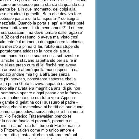
iù come un ossesso per la stanza da quando era
lmente bella in quel momento, dei colpi alla
ne e chiudere i gemelli . Bata che doveva fare
 potesse parlare ci fu la risposta- " consegna
mezz'aria. Quando la porta si aprì e Matias poté
chiese sottovoce -"tutto bene amore?" -Lei fece
ipe ora scusatemi ma devo tornare dalle ragazze"
 a 32 denti nessuno lo aveva mai visto così
inalmente è il momento di raggiungere la chiesa,
sa mezz'ora prima di lei, l'abito era stupendo
oi portafortuna addosso la noce della sua
 con maestria nelle scarpe nella sottoveste e
e amiche la stavano aspettando per salire in
he si era preso cura di lei finché non aveva
a arrossì e afferrò quella mano ispessita dal
ciato andare mia figlia all'altare senza
pre più nervoso, nonostante sapesse che la
 sera prima Greta li aveva separati e aveva
ondo alla navata era magnifica anzi di più non
ondo sembrava sparire a ogni passo che la faceva
lizzo finalmente che era tutto vero. Appena
e gambe di gelatina così sussurro al padre -
usica che si mescolava ai battiti del suo cuore,
a cerimonia procedeva senza intoppi e finalmente
oti -"io Federico Fritzenwalden prendo te
la nostra favola ci proporrà, prometto di
re. Ti amo" -ora fu il turno di Flor le mani le
erico Fritzenwalden come mio unico amore e
ntro tutti gli ostacoli che la vita metterà sul