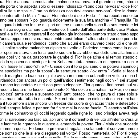
ra, Flor è ancora incredula che finalmente sia arrivato il grande giorno, intorno
lla porta che aspetta solo di essere indossato -“sono così nervosa” -dice Flor 
li sulle sue spalle -“ ma no dolcezza non devi essere nervosa”- dice la donna 
o interrotti da Maia- “ ma si Flor infondo è solo Fede…” -ma roberta nonostant
tanno per sposarsi”- poi guarda dolcemente la sua fata madrina -“ Tranquilla 
si guarda intorno le sue migliori amiche e sua sorella sono lì a sostenerla e lei
nare il suo sogno d’amore con Federico. Intanto dall’altra parte della casa Ma
i e a finire di prepararsi il completo gia indossato sembra stato creato appos
ansia eppure non si era mai sentito così felice -“ allora chi di voi due porta la l
n camera sua e rendendosi conto che alcuni erano davvero cresciuti e che altr
- il solito sorriso malandrino dipinto sul volto e Federico ricordo come la gelos
 sposare stava con lei al posto suo chi lo avrebbe mai detto che alla fine sareb
a così vicina da trasportare le gambe di Flor in gelatina e al tempo stesso 
o la sposina coi piedi per terra Sofia era stata incaricata di impedire a ogni 
hi fosse l'intruso-"chi è?"- Chiese con il tono più serio che poteva sapendo 
specialissima per la sposa"- la serratura scatto -"ok entra " -Sofia si fece d
i margherite bianche e gialle aveva in mano un cofanetto in velluto e una bust
uardandola con ancora un po' di quell'antico sentimento negli occhi- " sei stup
a mano inguantata e uscì con passo elegante. Flor guardo i fiori posati sul suo
rese la busta e ne lesse il contenuto<< Mia dolce e amatissima Flor, non riesco
uto così tante cose e superato così tanti ostacoli che ho paura di stare sol
 sia mai stata tutta la mia vita. Sei entrata come un ciclone di colori e mi hai r
 il tuo amore sarei ancora un freezer dal cuore di ghiaccio triste e detestato d
erti sempre felice e per non far finire mai la nostra favola. Ti aspetto sull'altar
ime le colmarono gli occhi leggendo quelle righe Io l suo principe aveva rag
 si sarebbero più lasciati, apri anche il cofanetto di velluto all'interno c'era
de le lacrime le rigarono le guance allarmando la povera Flor -"Maia che succede
i mamma quella, Federico le promise di regalarla solamente al suo vero amore p
sorriso che le si era disegnato sul volto-" Posso mettertela io? Flor ti prego" -
 preziosissimo gioiello al suo collo. Poi la guardo prese la sua lettera e il suo