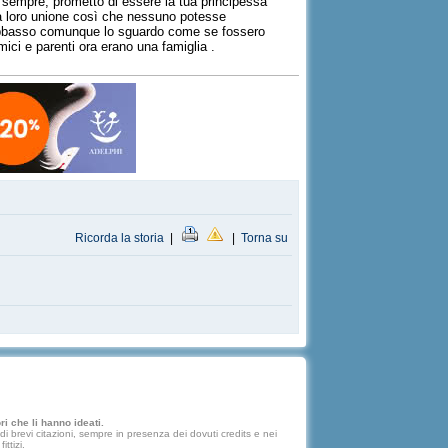
 sempre, prometto di essere la tua principessa
e la loro unione così che nessuno potesse
ti abbasso comunque lo sguardo come se fossero
mici e parenti ora erano una famiglia .
Ricorda la storia
|
|
Torna su
i che li hanno ideati.
 brevi citazioni, sempre in presenza dei dovuti credits e nei
ttizi.