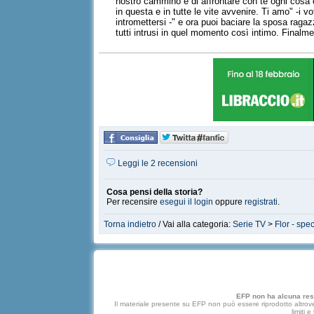
nostro cammino e di affrontare con te ogni cosa 
in questa e in tutte le vite avvenire. Ti amo" -i 
intromettersi -" e ora puoi baciare la sposa rag
tutti intrusi in quel momento così intimo. Finalm
Leggi le 2 recensioni
Cosa pensi della storia?
Per recensire
esegui il login
oppure
registrati
.
Torna indietro
/ Vai alla categoria:
Serie TV
>
Flor - spe
EFP non ha alcuna respo
Il materiale presente su EFP non può essere riprodotto altrove
limiti 