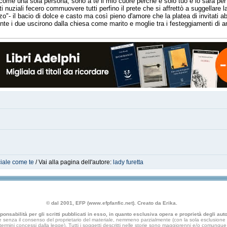
come una sola persona, sono a te il mio cuore perché è solo tuo e lo sarà per
voti nuziali fecero commuovere tutti perfino il prete che si affrettò a suggellar
azzo"- il bacio di dolce e casto ma così pieno d'amore che la platea di invita
ente i due uscirono dalla chiesa come marito e moglie tra i festeggiamenti di a
ciale come te
/ Vai alla pagina dell'autore:
lady furetta
© dal 2001, EFP (www.efpfanfic.net). Creato da Erika.
nsabilità per gli scritti pubblicati in esso, in quanto esclusiva opera e proprietà degli autor
 senza il consenso del proprietario del materiale, nemmeno parzialmente (con la sola esclusione di
e termini concessi dalla legge). Tutti i soggetti descritti nelle storie sono maggiorenni e/o comunque fi