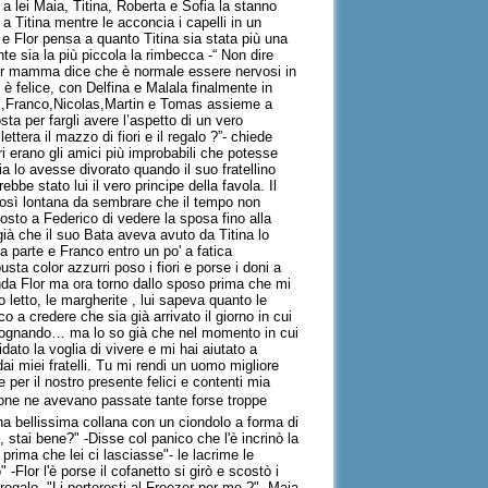
 a lei Maia, Titina, Roberta e Sofia la stanno
a Titina mentre le acconcia i capelli in un
e Flor pensa a quanto Titina sia stata più una
e sia la più piccola la rimbecca -“ Non dire
Flor mamma dice che è normale essere nervosi in
 è felice, con Delfina e Malala finalmente in
tias,Franco,Nicolas,Martin e Tomas assieme a
ta per fargli avere l’aspetto di un vero
ettera il mazzo di fiori e il regalo ?”- chiede
i erano gli amici più improbabili che potesse
ia lo avesse divorato quando il suo fratellino
be stato lui il vero principe della favola. Il
così lontana da sembrare che il tempo non
costo a Federico di vedere la sposa fino alla
già che il suo Bata aveva avuto da Titina lo
a parte e Franco entro un po' a fatica
a color azzurri poso i fiori e porse i doni a
enda Flor ma ora torno dallo sposo prima che mi
 letto, le margherite , lui sapeva quanto le
 a credere che sia già arrivato il giorno in cui
o sognando… ma lo so già che nel momento in cui
idato la voglia di vivere e mi hai aiutato a
ai miei fratelli. Tu mi rendi un uomo migliore
e per il nostro presente felici e contenti mia
ione ne avevano passate tante forse troppe
 una bellissima collana con un ciondolo a forma di
, stai bene?" -Disse col panico che l'è incrinò la
rima che lei ci lasciasse"- le lacrime le
Flor l'è porse il cofanetto si girò e scostò i
 regalo -"Li porteresti al Freezer per me ?" -Maia