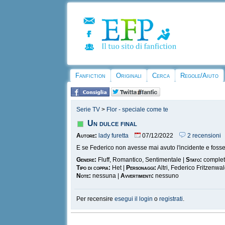
Fanfiction
Originali
Cerca
Regole/Aiuto
Serie TV
>
Flor - speciale come te
Un dulce final
Autore:
lady furetta
07/12/2022
2 recensioni
E se Federico non avesse mai avuto l'incidente e fosse 
Genere:
Fluff, Romantico, Sentimentale |
Stato:
comple
Tipo di coppia:
Het |
Personaggi:
Altri, Federico Fritzenwa
Note:
nessuna |
Avvertimenti:
nessuno
Per recensire
esegui il login
o
registrati
.