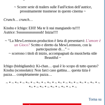
~ Scorre serie di trailers sulle FanFiction dell’autrice,
prossimamente trasmesse in questo cinema ~
Crunch… crunch…
Kisshu e Ichigo: EHI! Ma te li stai mangiando tu!!!!
Autrice: Sssssssssssssssssh! Inizia!!!!
~ “La MewLeemoon-production è lieta di presentarvi:
L’amore è
un Gioco?
Scritto e diretto da MewLeemoon, con la
partecipazione di…” ~
~ scorrono i titoli di inizio, accompagnati da musichetta stile
Beautiful ~
Ichigo (bisbigliando): Ki-chan… qual è lo scopo di tutto questo?
Kisshu (sconsolato): Non farci caso gattina… questa tizia è
pazza… completamente pazza…
~ * ~ *~ * ~ *~ * ~ *~ * ~ *~ * ~ *~ * ~ *~ * ~ *~ * ~ *~ * ~
*~ * ~ *~ * ~ *~ * ~ *~ * ~ * ~
Torna su