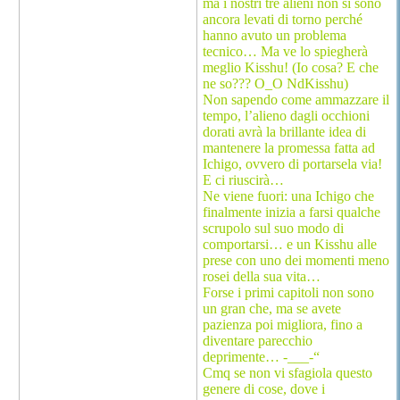
ma i nostri tre alieni non si sono
ancora levati di torno perché
hanno avuto un problema
tecnico… Ma ve lo spiegherà
meglio Kisshu! (Io cosa? E che
ne so??? O_O NdKisshu)
Non sapendo come ammazzare il
tempo, l’alieno dagli occhioni
dorati avrà la brillante idea di
mantenere la promessa fatta ad
Ichigo, ovvero di portarsela via!
E ci riuscirà…
Ne viene fuori: una Ichigo che
finalmente inizia a farsi qualche
scrupolo sul suo modo di
comportarsi… e un Kisshu alle
prese con uno dei momenti meno
rosei della sua vita…
Forse i primi capitoli non sono
un gran che, ma se avete
pazienza poi migliora, fino a
diventare parecchio
deprimente… -___-“
Cmq se non vi sfagiola questo
genere di cose, dove i