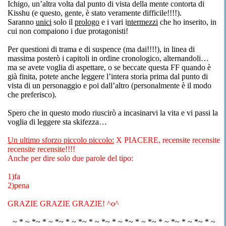
Ichigo, un’altra volta dal punto di vista della mente contorta di
Kisshu (e questo, gente, è stato veramente difficile!!!!).
Saranno
unici
solo il
prologo
e i vari i
ntermezzi
che ho inserito, in
cui non compaiono i due protagonisti!
Per questioni di trama e di suspence (ma dai!!!!), in linea di
massima posterò i capitoli in ordine cronologico, alternandoli…
ma se avete voglia di aspettare, o se beccate questa FF quando è
già finita, potete anche leggere l’intera storia prima dal punto di
vista di un personaggio e poi dall’altro (personalmente è il modo
che preferisco).
Spero che in questo modo riuscirò a incasinarvi la vita e vi passi la
voglia di leggere sta skifezza…
Un ultimo sforzo piccolo piccolo:
X PIACERE, recensite recensite
recensite recensite!!!!
Anche per dire solo due parole del tipo:
1)fa
2)pena
GRAZIE GRAZIE GRAZIE! ^o^
~ * ~ *~ * ~ *~ * ~ *~ * ~ *~ * ~ *~ * ~ *~ * ~ *~ * ~ *~ * ~