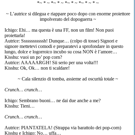
*~ * ~ *~ * ~ *~ * ~ *~ * ~ * ~
~ L’autrice si dilegua e riappare poco dopo con enorme proiettore
impolverato del dopoguerra ~
Ichigo: Ehi… ma questa è una FF, non un film! Non puoi
proiettarla!
Autrice: Ssssssssssssh! Dunque… (colpo di tosse) Signori e
signore mettetevi comodi e preparatevi a sprofondare in questo
lungo, dolce e logorroico incubo su cosa NON è l’amore…
Kisshu: vuoi un po’ pop corn?
Autrice: AAAAARGH! Sii serio per una volta!!!
Kisshu: Ok, Ok… non ti scaldare!
~ Cala silenzio di tomba, assieme ad oscurità totale ~
Crunch… crunch…
Ichigo: Sembrano buoni… ne dai due anche a me?
Kisshu: Tieni…
Crunch… crunch…
Autrice: PIANTATELA! (Strappa via barattolo dei pop-corn)
Kisshu e Ichigo: No… uffa…