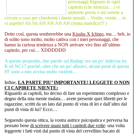
personaggi frignano in ogni
capitolo (che tristezza…) vi
stuferete presto e mi verrete a
cercare a casa per chiedermi i danni morali… Venite, venite… io
vi aspetto! Ah Ah AH AH AH AH (risata malefica!!! )
Detto così, questa sembrerebbe una
Kisshu X Ichigo
, ma… beh, io
di solito sono molto, molto cattiva con i miei personaggi, che
hanno la curiosa tendenza a NON arrivare vivi fino all’ultimo
capitolo, per cui… XDDDDDD
A questo proposito, due parole sul Rating: ero un po’ indecisa tra
R ed NC17 perché, oltre che un po’ allusivi, alcuni punti di questa
FF sono a mio avviso molto violenti…
Infine,
LA PARTE PIU’ IMPORTANTE! LEGGETE O NON
CI CAPIRETE NIENTE:
Riguardo ai capitoli, ho deciso di fare un esperimento complesso e
degno della mia mente malata… avete presente quei libretti per le
ragazzine, scritti da un lato dal punto di vista di lei e dall’altro dal
punti di vista di lui? Ecco…
Seguendo questa ottica, la vostra autrice psicopatica e perversa ha
pensato bene
di scrivere quasi tutti i capitoli due volte
: una volta
leggerete i fatti visti dal punto di vista del cervellino bacato di