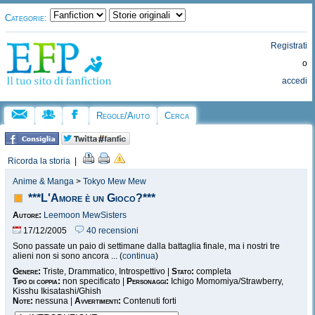
Categorie:
Registrati
o
accedi
Regole/Aiuto
Cerca
Ricorda la storia
|
Anime & Manga
>
Tokyo Mew Mew
***L'Amore è un Gioco?***
Autore:
Leemoon MewSisters
17/12/2005
40 recensioni
Sono passate un paio di settimane dalla battaglia finale, ma i nostri tre
alieni non si sono ancora ... (
continua
)
Genere:
Triste, Drammatico, Introspettivo |
Stato:
completa
Tipo di coppia:
non specificato |
Personaggi:
Ichigo Momomiya/Strawberry,
Kisshu Ikisatashi/Ghish
Note:
nessuna |
Avvertimenti:
Contenuti forti