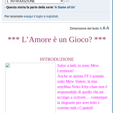
>>
-
Questa storia fa parte della serie '
A Game of Us
'
Per recensire
esegui il login
o
registrati
.
A
A
A
Dimensione del testo
*** L’Amore è un Gioco? ***
INTRODUZIONE
Salve a tutti, io sono Mew
Leemoon!
Anche se questa FF è postata
sotto Mew Sisters, la mia
sorellina Neko Ichy-chan non è
responsabile di quello che mi
accingo a scrivere… comunque
la ringrazio per aver letto e
corretto tutti i Capitoli!