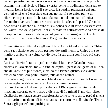
del suo passato che non aveva mai condiviso con nessuno, solo piccoli
accenni, ma mai rivelato l’intera verità, come il tradimento della sua ex
moglie. Lei la lasciato per il suo vice. La perdita prematura dei suoi
genitori e lui che è cresciuto con sua nonna, il suo unico punto di
riferimento per tutto. Le ha fatto da mamma, da nonna e d’amica,
facendolo diventare l’uomo straordinario che adesso è, perché Orlando
deve tutta all’amore e alle cure di sua nonna se è riuscito a crescere con
dei valori, con delle passioni e si è laureato in neuroscienze e ha deciso di
intraprendere la carriera della psicologia della menzogna. È stato lui
stesso a dirlo a Lucia affrontando l’argomento di sua nonna.
Come tutte le mattine si svegliano abbracciati. Orlando ha detto a Ghiro
della sua relazione con Lucia per non dovergli mentire, Ghiro è il suo
migliore amico e ha voluto condividere la sua gioia con il suo più caro
amico.
Lucia all’inizio è stata un po’ contraria al fatto che Orlando avesse
rivelato la loro storia, ma alla fine ha capito il perché del gesto di lui e sa
che di Daniele si può fidare, è amico di Orlando quanto suo e avere
qualcuno dalla loro parte, inoltre, può anche aiutarli.
Così adesso ogni volta che può Orlando si ferma a dormire da Lucia, per
poi risvegliarsi abbracciati con il volto rilassato e sereno.
Insieme fanno colazione e poi arrivano al Ris, rigorosamente con due
macchine separate ed entrando a distanza di 10 minuti l’uno dall’altro.
Quella che sembrava essere una giornata come tutte le altre, però si rivela
il contrario… qualcuno di inaspettato sta per tornare nella vita del Tenente
Serra e gli porterà non pochi guai.