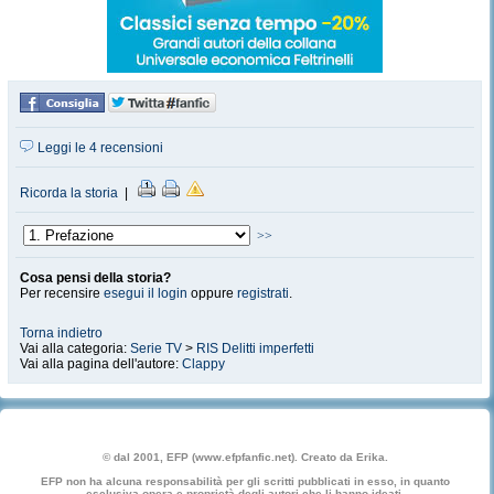
Leggi le 4 recensioni
Ricorda la storia
|
>>
Cosa pensi della storia?
Per recensire
esegui il login
oppure
registrati
.
Torna indietro
Vai alla categoria:
Serie TV
>
RIS Delitti imperfetti
Vai alla pagina dell'autore:
Clappy
© dal 2001, EFP (www.efpfanfic.net). Creato da Erika.
EFP non ha alcuna responsabilità per gli scritti pubblicati in esso, in quanto
esclusiva opera e proprietà degli autori che li hanno ideati.