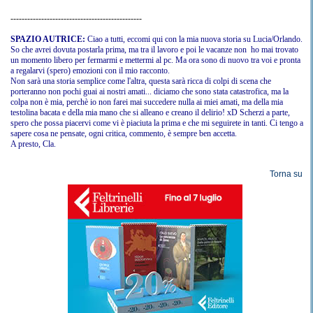
-----------------------------------------------
SPAZIO AUTRICE:
Ciao a tutti, eccomi qui con la mia nuova storia su Lucia/Orlando.
So che avrei dovuta postarla prima, ma tra il lavoro e poi le vacanze non ho mai trovato
un momento libero per fermarmi e mettermi al pc. Ma ora sono di nuovo tra voi e pronta
a regalarvi (spero) emozioni con il mio racconto.
Non sarà una storia semplice come l'altra, questa sarà ricca di colpi di scena che
porteranno non pochi guai ai nostri amati... diciamo che sono stata catastrofica, ma la
colpa non è mia, perchè io non farei mai succedere nulla ai miei amati, ma della mia
testolina bacata e della mia mano che si alleano e creano il delirio! xD Scherzi a parte,
spero che possa piacervi come vi è piaciuta la prima e che mi seguirete in tanti. Ci tengo a
sapere cosa ne pensate, ogni critica, commento, è sempre ben accetta.
A presto, Cla.
Torna su