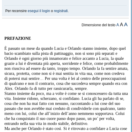
Per recensire
esegui il login
o
registrati
.
A
A
A
Dimensione del testo
PREFAZIONE
È passato un mese da quando Lucia e Orlando stanno insieme, dopo quel
bacio scambiato sulla pista di pattinaggio, non si sono più separati e
Orlando è ogni giorno più innamorato e felice accanto a Lucia, la quale
grazie a lui è diventata più aperta, sorridente e felice, come probabilmente
non riusciva ad essere da tanto, troppo tempo. Orlando la fa sentire amata,
sicura, protetta, come non si è mai sentita in vita sua, come non credeva
di potersi mai sentire… Per una volta è lei al centro delle preoccupazioni
di qualcuno e non il contrario, cosa che succedeva sempre quando era con
Alex. Orlando fa di tutto per rassicurarla, sempre.
Stanno insieme da poco, ma a volte è come se si conoscessero da tutta una
vita. Insieme ridono, scherzano, si confidano. Lucia gli ha parlato di se,
cosa che non ha mai fatto con nessuno, raccontando a lui cose del suo
passato che non avrebbe mai creduto di condividerle con qualcuno, tanto
meno con lui, colui che all’inizio dell’anno nemmeno sopportava. Colui
che ha conquistato il suo cuore passo dopo passo, un po’ per volta,
entrando nella sua vita in modo stabile, definitivo.
Ma anche per Orlando è stato così. Si è ritrovato a confidare a Lucia cose