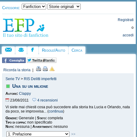
Categorie:
Registrati
o
accedi
Regole/Aiuto
Cerca
Ricorda la storia
|
Serie TV
>
RIS Delitti imperfetti
Una su un milione
Autore:
Clappy
23/08/2011
4 recensioni
Vi siete mai chiesti cosa può succedere alla storia tra Lucia e Orlando, nata
da poco, se improvvisa... (
continua
)
Genere:
Generale |
Stato:
completa
Tipo di coppia:
non specificato
Note:
nessuna |
Avvertimenti:
nessuno
>>