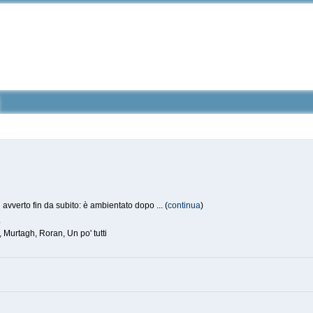
 avverto fin da subito: è ambientato dopo ... (
continua
)
o
 Murtagh, Roran, Un po' tutti