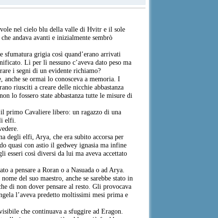
e nel cielo blu della valle di Hvitr e il sole
i che andava avanti e inizialmente sembrò
e sfumatura grigia così quand’erano arrivati
nificato. Lì per lì nessuno c’aveva dato peso ma
rare i segni di un evidente richiamo?
nte, anche se ormai lo conosceva a memoria. I
rano riusciti a creare delle nicchie abbastanza
non lo fossero state abbastanza tutte le misure di
il primo Cavaliere libero: un ragazzo di una
i elfi.
vedere.
na degli elfi, Arya, che era subito accorsa per
ndo quasi con astio il gedwey ignasia ma infine
li esseri così diversi da lui ma aveva accettato
mato a pensare a Roran o a Nasuada o ad Arya.
il nome del suo maestro, anche se sarebbe stato in
nche di non dover pensare al resto. Gli provocava
Angela l’aveva predetto moltissimi mesi prima e
visibile che continuava a sfuggire ad Eragon.