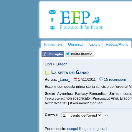
Fanfiction
Originali
Cerca
Regole/Aiuto
Libri
>
Eragon
La setta dei Ganad
Autore:
_Luna_
17/11/2011
15 recensioni
Eccomi con questa prima storia sul ciclo dell'eredità! Vi
Genere:
Avventura, Fantasy, Romantico |
Stato:
in cors
Tipo di coppia:
non specificato |
Personaggi:
Arya, Eragon,
Note:
What if? |
Avvertimenti:
Spoiler!
Capitoli:
>>
Per recensire
esegui il login
o
registrati
.