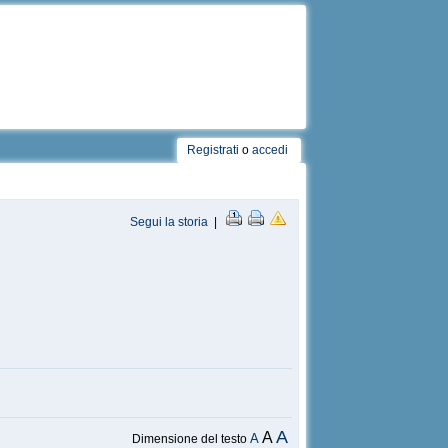
Registrati
o
accedi
Segui la storia
|
A
A
A
Dimensione del testo