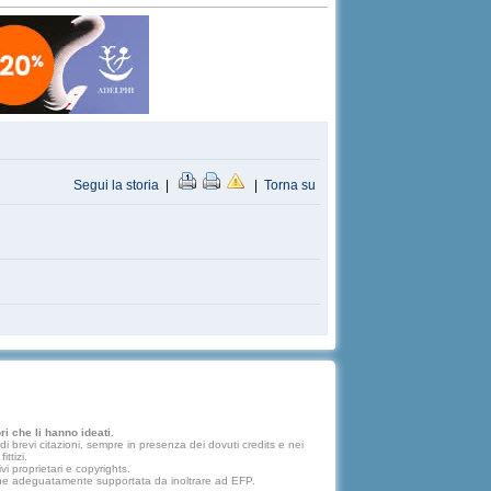
Segui la storia
|
|
Torna su
i che li hanno ideati.
 brevi citazioni, sempre in presenza dei dovuti credits e nei
ttizi.
vi proprietari e copyrights.
lazione adeguatamente supportata da inoltrare ad EFP.