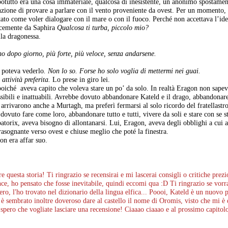
otutto era una cosa immateriale, qualcosa di inesistente, un anonimo spostament
ione di provare a parlare con il vento proveniente da ovest. Per un momento, 
stato come voler dialogare con il mare o con il fuoco. Perché non accettava l’id
lcemente da Saphira
Qualcosa ti turba, piccolo mio?
lla dragonessa.
?
no dopo giorno, più forte, più veloce, senza andarsene.
n poteva vederlo
. Non lo so. Forse ho solo voglia di mettermi nei guai.
 attività preferita.
Lo prese in giro lei.
, poiché aveva capito che voleva stare un po’ da solo. In realtà Eragon non sap
sibili e inattuabili. Avrebbe dovuto abbandonare Kateld e il drago, abbandonar
i arrivarono anche a Murtagh, ma preferì fermarsi al solo ricordo del fratellast
ovuto fare come loro, abbandonare tutto e tutti, vivere da soli e stare con se s
batorix, aveva bisogno di allontanarsi. Lui, Eragon, aveva degli obblighi a cui a
rasognante verso ovest e chiuse meglio che poté la finestra.
on era affar suo.
e questa storia! Ti ringrazio se recensirai e mi lascerai consigli o critiche pr
nce, ho pensato che fosse inevitabile, quindi eccomi qua :D Ti ringrazio se vor
vero, l'ho trovato nel dizionario della lingua elfica... Poooi, Kateld è un nuovo
è sembrato inoltre doveroso dare al castello il nome di Oromis, visto che mi è d
ero che vogliate lasciare una recensione! Ciaaao ciaaao e al prossimo capitol