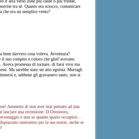
o d’aria verso zone più calde o più fredde,
sorrise tra sé. Quanto era sciocco, comunicare
ea che era un semplice vento?
eva bene davvero cosa voleva. Avventura?
e il suo compito e coloro che gliel’avevano
ro. Aveva promesso di tornare, di farsi vivo ma
tessi. Ma sarebbe stato un atto egoista: Murtagh
ttenersi e, sebbene gli gravassero tanto, non si
eziose! Ammetto di non aver mai pensato ad una
rai lasciare una recensione :D Oooooora,
 personaggio e non so quanto spazio occuperà...
ispiaciuto tantissimo per la sua morte, anche se
o!