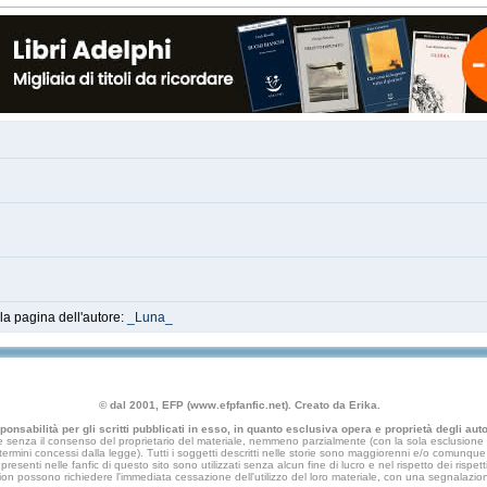
lla pagina dell'autore:
_Luna_
© dal 2001, EFP (www.efpfanfic.net). Creato da Erika.
nsabilità per gli scritti pubblicati in esso, in quanto esclusiva opera e proprietà degli autor
 senza il consenso del proprietario del materiale, nemmeno parzialmente (con la sola esclusione di
e termini concessi dalla legge). Tutti i soggetti descritti nelle storie sono maggiorenni e/o comunque fi
presenti nelle fanfic di questo sito sono utilizzati senza alcun fine di lucro e nel rispetto dei rispetti
an fiction possono richiedere l'immediata cessazione dell'utilizzo del loro materiale, con una segna