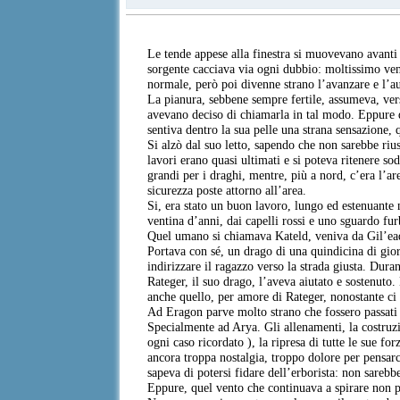
Le tende appese alla finestra si muovevano avanti 
sorgente cacciava via ogni dubbio: moltissimo ven
normale, però poi divenne strano l’avanzare e l’au
La pianura, sebbene sempre fertile, assumeva, ver
avevano deciso di chiamarla in tal modo. Eppure q
sentiva dentro la sua pelle una strana sensazione,
Si alzò dal suo letto, sapendo che non sarebbe rius
lavori erano quasi ultimati e si poteva ritenere so
grandi per i draghi, mentre, più a nord, c’era l’ar
sicurezza poste attorno all’area.
Si, era stato un buon lavoro, lungo ed estenuante
ventina d’anni, dai capelli rossi e uno sguardo fur
Quel umano si chiamava Kateld, veniva da Gil’ead 
Portava con sé, un drago di una quindicina di giorn
indirizzare il ragazzo verso la strada giusta. Dur
Rateger, il suo drago, l’aveva aiutato e sostenuto.
anche quello, per amore di Rateger, nonostante ci
Ad Eragon parve molto strano che fossero passati
Specialmente ad Arya. Gli allenamenti, la costruzi
ogni caso ricordato ), la ripresa di tutte le sue 
ancora troppa nostalgia, troppo dolore per pensarc
sapeva di potersi fidare dell’erborista: non sarebb
Eppure, quel vento che continuava a spirare non p