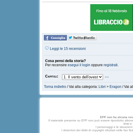
Leggi le 15 recensioni
Cosa pensi della storia?
Per recensire
esegui il login
oppure
registrati
.
Capitoli:
>>
Torna indietro
/ Vai alla categoria:
Libri
>
Eragon
/ Vai a
EFP non ha alcuna respo
Il materiale presente su EFP non può essere riprodotto altrove
limiti 
I personaggi e le situazioni 
I detentori dei diritti di copyright sfruttati nelle f