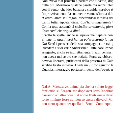
Non aveva mai provato a parlare con il vento, dop
nulla più. Mormorò qualche parola ma senza intenz
con il vento, che idea balzana e stupida, sarebbe 
Improvvisamente, la sua mente venne sfiorata do
Il vento.
ammise Eragon, aspettandosi la risata de
Lei in tutta risposta, disse
: Cos’ha di inquietante
Con la testa accennò al cielo.
Sta diventando, gior
Cosa credi che voglia dire?
Scrollò le spalle, anche se sapeva che Saphira no
Si, bhe, in questi mesi hai un po’ trascurato la tua
Già.
Sentì i pensieri della sua compagna ritirarsi
Rivedere i suoi cari? Andarsene? Tutte cose impos
assegnato, anche se indirettamente. I suoi pensier
non aveva mai avuto sue notizie. Forse avrebbero d
doveva liberarsi, purificarsi dalla presenza di Gal
sarebbe tirato indietro. Diede un ultimo sguardo t
Qualsiasi messaggio portasse il vento dell’ovest, n
N.d.A. Massssalve, anima pia che ha voluto legger
fanfiction su Eragon, ma dopo aver letto Inherita
passando ad altre cose... il nome Hvitr esiste dav
forse minimo forse no, non so ancora dirvelo! Mi 
non tanto quanto per quella di Brom! Comunque, sp