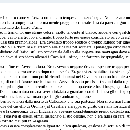
e indietro come se fossero un mare in tempesta ma senz’acqua. Non c’erano nuvol
to che scompigliava tutto ma niente pioggia torrenziale. Era da parecchi giorn
mentare del flusso d’aria.
so il tramonto, uno strano colore, molto tendente al bianco, sebbene con qualch
uel vento era troppo anormale, troppo forte per essere considerato privo di sig
 quasi una premonizione. Era diventato troppo scettico o troppo stupido per igno
cito più a dormire e si affacciò alla finestra per scrutare il paesaggio circosta
ddisfatto dell’esito: sul lato occidentale della valle sorgeva una montagna dove e
ena dove si sarebbero allenati i Cavalieri; infine, una fortezza inespugnabile, se 
 ma infine ce l’avevano fatta. Non avevano neppure dovuto aspettare troppo per 
bo e attento, era arrivato dopo un mese che Eragon si era stabilito lì assieme agl
ed erano scaturiti non pochi ricordi dolorosi nel Cavaliere ma non lo diede a 
i, di un bell’arancione iridescente. Aveva ricevuto precise istruzioni dalla regi
ante i primi giorni si era sentito completamente impotente e fuori luogo, guarda
 Data la sua natura umana, aveva iniziato a guardare con diffidenza gli elfi, queg
 volle una buona settimana per fargli cambiare opinione.
 ben nove mesi dalla morte di Galbatorix e la sua partenza. Non si era mai fer
one del castello di Oromis ( al Cavaliere era apparso giusto dare alla fortezza 
forze e la conoscenza degli Eldunarì lo avevano completamente preso, contento a
i. Pensava di essersi ormai rassegnato al suo destino, non c’era nulla da fare, 
e tornato mai più in Alagaesia.
oteva essere completamente ignorato: c’era qualcosa, qualcosa di sottile o di in