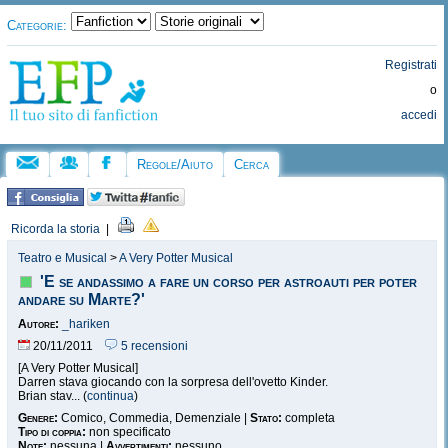
Categorie:
Registrati
o
accedi
Regole/Aiuto
Cerca
Ricorda la storia
|
Teatro e Musical
>
A Very Potter Musical
'E se andassimo a fare un corso per astroauti per poter
andare su Marte?'
Autore:
_hariken
20/11/2011
5 recensioni
[A Very Potter Musical]
Darren stava giocando con la sorpresa dell'ovetto Kinder.
Brian stav... (
continua
)
Genere:
Comico, Commedia, Demenziale |
Stato:
completa
Tipo di coppia:
non specificato
Note:
nessuna |
Avvertimenti:
nessuno