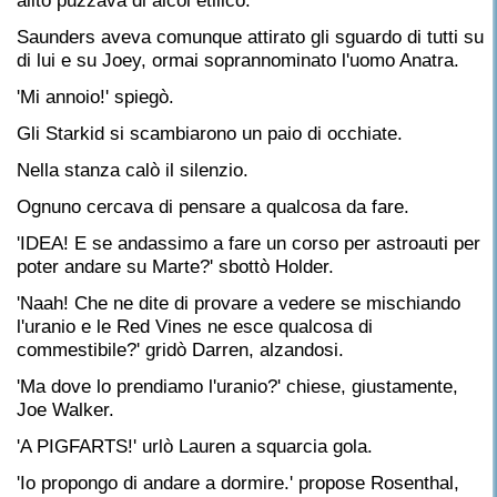
alito puzzava di alcol etilico.
Saunders aveva comunque attirato gli sguardo di tutti su
di lui e su Joey, ormai soprannominato l'uomo Anatra.
'Mi annoio!' spiegò.
Gli Starkid si scambiarono un paio di occhiate.
Nella stanza calò il silenzio.
Ognuno cercava di pensare a qualcosa da fare.
'IDEA! E se andassimo a fare un corso per astroauti per
poter andare su Marte?' sbottò Holder.
'Naah! Che ne dite di provare a vedere se mischiando
l'uranio e le Red Vines ne esce qualcosa di
commestibile?' gridò Darren, alzandosi.
'Ma dove lo prendiamo l'uranio?' chiese, giustamente,
Joe Walker.
'A PIGFARTS!' urlò Lauren a squarcia gola.
'Io propongo di andare a dormire.' propose Rosenthal,