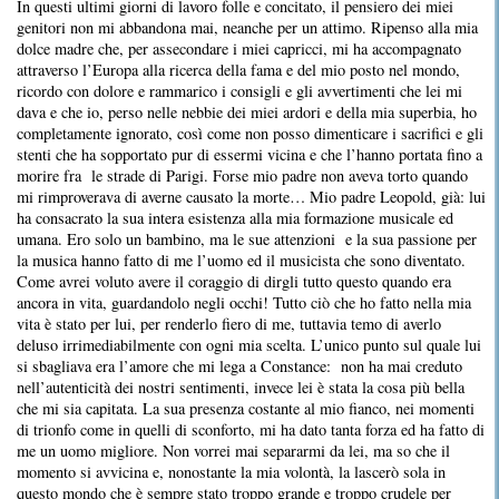
In questi ultimi giorni di lavoro folle e concitato, il pensiero dei miei
genitori non mi abbandona mai, neanche per un attimo. Ripenso alla mia
dolce madre che, per assecondare i miei capricci, mi ha accompagnato
attraverso l’Europa alla ricerca della fama e del mio posto nel mondo,
ricordo con dolore e rammarico i consigli e gli avvertimenti che lei mi
dava e che io, perso nelle nebbie dei miei ardori e della mia superbia, ho
completamente ignorato, così come non posso dimenticare i sacrifici e gli
stenti che ha sopportato pur di essermi vicina e che l’hanno portata fino a
morire fra le strade di Parigi. Forse mio padre non aveva torto quando
mi rimproverava di averne causato la morte… Mio padre Leopold, già: lui
ha consacrato la sua intera esistenza alla mia formazione musicale ed
umana. Ero solo un bambino, ma le sue attenzioni e la sua passione per
la musica hanno fatto di me l’uomo ed il musicista che sono diventato.
Come avrei voluto avere il coraggio di dirgli tutto questo quando era
ancora in vita, guardandolo negli occhi! Tutto ciò che ho fatto nella mia
vita è stato per lui, per renderlo fiero di me, tuttavia temo di averlo
deluso irrimediabilmente con ogni mia scelta. L’unico punto sul quale lui
si sbagliava era l’amore che mi lega a Constance: non ha mai creduto
nell’autenticità dei nostri sentimenti, invece lei è stata la cosa più bella
che mi sia capitata. La sua presenza costante al mio fianco, nei momenti
di trionfo come in quelli di sconforto, mi ha dato tanta forza ed ha fatto di
me un uomo migliore. Non vorrei mai separarmi da lei, ma so che il
momento si avvicina e, nonostante la mia volontà, la lascerò sola in
questo mondo che è sempre stato troppo grande e troppo crudele per