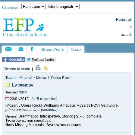
Categorie:
Registrati
o
accedi
Regole/Aiuto
Cerca
Ricorda la storia
|
Teatro e Musical
>
Mozart L'Opèra Rock
Lacrimosa
Autore:
reilin
23/01/2012
5 recensioni
[Mozart L'Opèra Rock] {Wolfgang Amadeus Mozart's POV}
Re minore,
prima posizione: fa,... (
continua
)
Genere:
Drammatico, Introspettivo, Storico |
Stato:
completa
Tipo di coppia:
non specificato
Note:
Missing Moments |
Avvertimenti:
nessuno