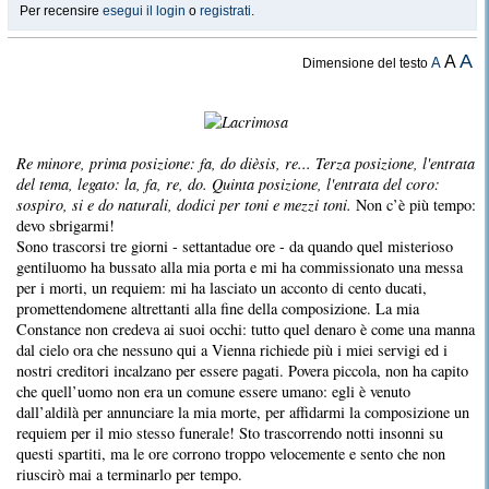
Per recensire
esegui il login
o
registrati
.
A
A
A
Dimensione del testo
Re minore, prima posizione: fa, do dièsis, re... Terza posizione, l'entrata
del tema, legato: la, fa, re, do. Quinta posizione, l'entrata del coro:
sospiro, si e do naturali, dodici per toni e mezzi toni.
Non c’è più tempo:
devo sbrigarmi!
Sono trascorsi tre giorni - settantadue ore - da quando quel misterioso
gentiluomo ha bussato alla mia porta e mi ha commissionato una messa
per i morti, un requiem: mi ha lasciato un acconto di cento ducati,
promettendomene altrettanti alla fine della composizione. La mia
Constance non credeva ai suoi occhi: tutto quel denaro è come una manna
dal cielo ora che nessuno qui a Vienna richiede più i miei servigi ed i
nostri creditori incalzano per essere pagati. Povera piccola, non ha capito
che quell’uomo non era un comune essere umano: egli è venuto
dall’aldilà per annunciare la mia morte, per affidarmi la composizione un
requiem per il mio stesso funerale! Sto trascorrendo notti insonni su
questi spartiti, ma le ore corrono troppo velocemente e sento che non
riuscirò mai a terminarlo per tempo.