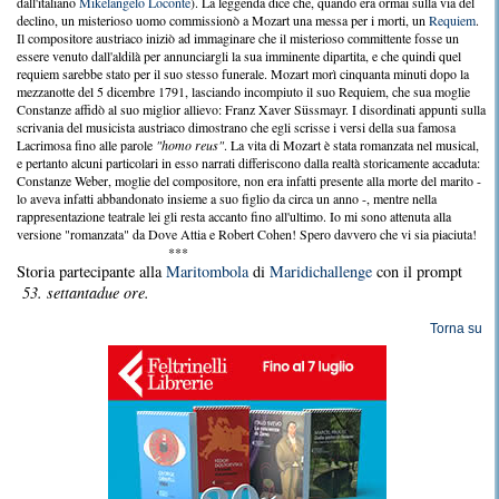
dall'italiano
Mikelangelo Loconte
). La leggenda dice che, quando era ormai sulla via del
declino, un misterioso uomo commissionò a Mozart una messa per i morti, un
Requiem
.
Il compositore austriaco iniziò ad immaginare che il misterioso committente fosse un
essere venuto dall'aldilà per annunciargli la sua imminente dipartita, e che quindi quel
requiem sarebbe stato per il suo stesso funerale. Mozart morì cinquanta minuti dopo la
mezzanotte del 5 dicembre 1791, lasciando incompiuto il suo Requiem, che sua moglie
Constanze affidò al suo miglior allievo: Franz Xaver Süssmayr. I disordinati appunti sulla
scrivania del musicista austriaco dimostrano che egli scrisse i versi della sua famosa
Lacrimosa fino alle parole
"homo reus"
. La vita di Mozart è stata romanzata nel musical,
e pertanto alcuni particolari in esso narrati differiscono dalla realtà storicamente accaduta:
Constanze Weber, moglie del compositore, non era infatti presente alla morte del marito -
lo aveva infatti abbandonato insieme a suo figlio da circa un anno -, mentre nella
rappresentazione teatrale lei gli resta accanto fino all'ultimo. Io mi sono attenuta alla
versione "romanzata" da Dove Attia e Robert Cohen! Spero davvero che vi sia piaciuta!
***
Storia partecipante alla
Maritombola
di
Maridichallenge
con il prompt
53. settantadue ore.
Torna su