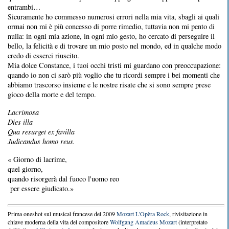
entrambi…
Sicuramente ho commesso numerosi errori nella mia vita, sbagli ai quali
ormai non mi è più concesso di porre rimedio, tuttavia non mi pento di
nulla: in ogni mia azione, in ogni mio gesto, ho cercato di perseguire il
bello, la felicità e di trovare un mio posto nel mondo, ed in qualche modo
credo di esserci riuscito.
Mia dolce Constance, i tuoi occhi tristi mi guardano con preoccupazione:
quando io non ci sarò più voglio che tu ricordi sempre i bei momenti che
abbiamo trascorso insieme e le nostre risate che si sono sempre prese
gioco della morte e del tempo.
Lacrimosa
Dies illa
Qua resurget ex favilla
Judicandus homo reus.
« Giorno di lacrime,
quel giorno,
quando risorgerà dal fuoco l'uomo reo
per essere giudicato.»
Prima oneshot sul musical francese del 2009
Mozart L'Opèra Rock
, rivisitazione in
chiave moderna della vita del compositore
Wolfgang Amadeus Mozart
(interpretato