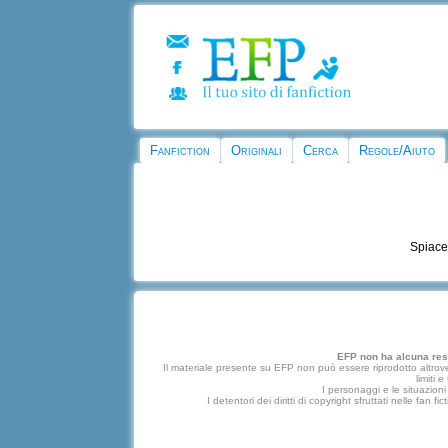
Fanfiction
Originali
Cerca
Regole/Aiuto
Spiace
EFP non ha alcuna respo
Il materiale presente su EFP non può essere riprodotto altrove
limiti 
I personaggi e le situazioni 
I detentori dei diritti di copyright sfruttati nelle f