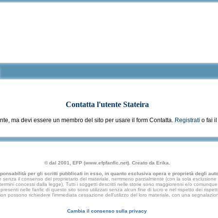
Contatta l'utente
Stateira
nte, ma devi essere un membro del sito per usare il form Contatta.
Registrati
o fai i
© dal 2001, EFP (www.efpfanfic.net). Creato da Erika.
nsabilità per gli scritti pubblicati in esso, in quanto esclusiva opera e proprietà degli autor
 senza il consenso del proprietario del materiale, nemmeno parzialmente (con la sola esclusione di
e termini concessi dalla legge). Tutti i soggetti descritti nelle storie sono maggiorenni e/o comunque fi
presenti nelle fanfic di questo sito sono utilizzati senza alcun fine di lucro e nel rispetto dei rispetti
an fiction possono richiedere l'immediata cessazione dell'utilizzo del loro materiale, con una segna
Cambia il consenso sulla privacy