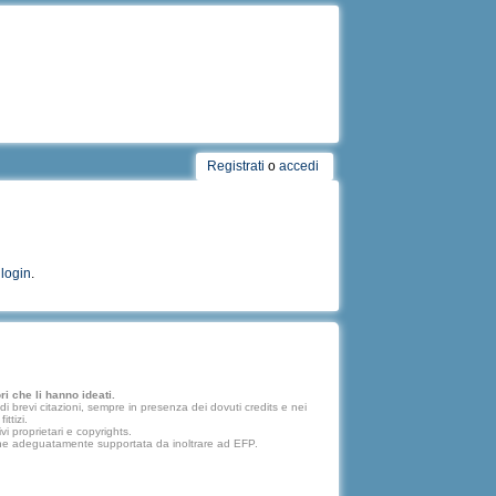
Registrati
o
accedi
l
login
.
i che li hanno ideati.
 brevi citazioni, sempre in presenza dei dovuti credits e nei
ttizi.
vi proprietari e copyrights.
lazione adeguatamente supportata da inoltrare ad EFP.