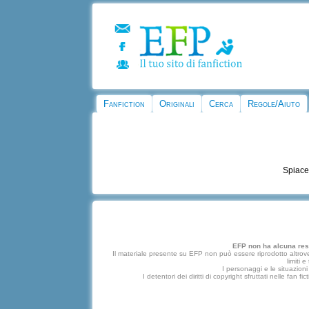
Fanfiction
Originali
Cerca
Regole/Aiuto
Spiace
EFP non ha alcuna respo
Il materiale presente su EFP non può essere riprodotto altrove
limiti 
I personaggi e le situazioni 
I detentori dei diritti di copyright sfruttati nelle f