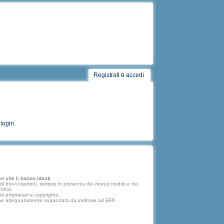
Registrati
o
accedi
l
login
.
i che li hanno ideati.
 brevi citazioni, sempre in presenza dei dovuti credits e nei
ttizi.
vi proprietari e copyrights.
lazione adeguatamente supportata da inoltrare ad EFP.