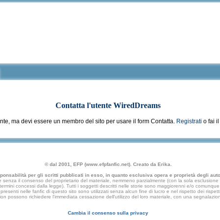
Contatta l'utente
WiredDreams
nte, ma devi essere un membro del sito per usare il form Contatta.
Registrati
o fai i
© dal 2001, EFP (www.efpfanfic.net). Creato da Erika.
nsabilità per gli scritti pubblicati in esso, in quanto esclusiva opera e proprietà degli autor
 senza il consenso del proprietario del materiale, nemmeno parzialmente (con la sola esclusione di
e termini concessi dalla legge). Tutti i soggetti descritti nelle storie sono maggiorenni e/o comunque fi
presenti nelle fanfic di questo sito sono utilizzati senza alcun fine di lucro e nel rispetto dei rispetti
an fiction possono richiedere l'immediata cessazione dell'utilizzo del loro materiale, con una segna
Cambia il consenso sulla privacy