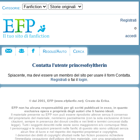
Categorie:
Registrati
o
accedi
Regole/Aiuto
Cerca
Contatta l'utente
princesofsyltherin
Spiacente, ma devi essere un membro del sito per usare il form Contatta.
Registrati
o fai il
login
.
© dal 2001, EFP (www.efpfanfic.net). Creato da Erika.
EFP non ha alcuna responsabilità per gli scritti pubblicati in esso, in quanto
esclusiva opera e proprietà degli autori che li hanno ideati.
Il materiale presente su EFP non può essere riprodotto altrove senza il consenso
del proprietario del materiale, nemmeno parzialmente (con la sola esclusione di brevi
citazioni, sempre in presenza dei dovuti credits e nei limiti e termini concessi dalla
legge). Tutti i soggetti descritti nelle storie sono maggiorenni e/o comunque fittizi.
I personaggi e le situazioni presenti nelle fanfic di questo sito sono utilizzati senza
alcun fine di lucro e nel rispetto dei rispettivi proprietari e copyrights.
I detentori dei diritti di copyright sfruttati nelle fan fiction possono richiedere
l'immediata cessazione dell'utilizzo del loro materiale, con una segnalazione