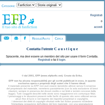
Categorie:
Registrati
o
accedi
Regole/Aiuto
Cerca
Contatta l'utente
C a u s t i q u e
Spiacente, ma devi essere un membro del sito per usare il form Contatta.
Registrati
o fai il
login
.
© dal 2001, EFP (www.efpfanfic.net). Creato da Erika.
EFP non ha alcuna responsabilità per gli scritti pubblicati in esso, in quanto
esclusiva opera e proprietà degli autori che li hanno ideati.
Il materiale presente su EFP non può essere riprodotto altrove senza il consenso
del proprietario del materiale, nemmeno parzialmente (con la sola esclusione di brevi
citazioni, sempre in presenza dei dovuti credits e nei limiti e termini concessi dalla
legge). Tutti i soggetti descritti nelle storie sono maggiorenni e/o comunque fittizi.
I personaggi e le situazioni presenti nelle fanfic di questo sito sono utilizzati senza
alcun fine di lucro e nel rispetto dei rispettivi proprietari e copyrights.
I detentori dei diritti di copyright sfruttati nelle fan fiction possono richiedere
l'immediata cessazione dell'utilizzo del loro materiale, con una segnalazione