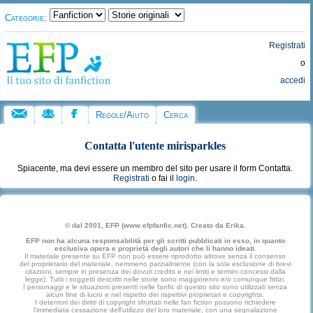
Categorie:
Registrati
o
accedi
Regole/Aiuto
Cerca
Contatta l'utente
mirisparkles
Spiacente, ma devi essere un membro del sito per usare il form Contatta.
Registrati
o fai il
login
.
© dal 2001, EFP (www.efpfanfic.net). Creato da Erika.
EFP non ha alcuna responsabilità per gli scritti pubblicati in esso, in quanto
esclusiva opera e proprietà degli autori che li hanno ideati.
Il materiale presente su EFP non può essere riprodotto altrove senza il consenso
del proprietario del materiale, nemmeno parzialmente (con la sola esclusione di brevi
citazioni, sempre in presenza dei dovuti credits e nei limiti e termini concessi dalla
legge). Tutti i soggetti descritti nelle storie sono maggiorenni e/o comunque fittizi.
I personaggi e le situazioni presenti nelle fanfic di questo sito sono utilizzati senza
alcun fine di lucro e nel rispetto dei rispettivi proprietari e copyrights.
I detentori dei diritti di copyright sfruttati nelle fan fiction possono richiedere
l'immediata cessazione dell'utilizzo del loro materiale, con una segnalazione