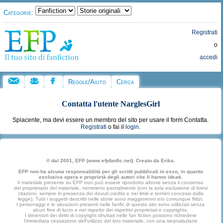
Categorie:
Registrati
o
accedi
Regole/Aiuto
Cerca
Contatta l'utente
NarglesGirl
Spiacente, ma devi essere un membro del sito per usare il form Contatta.
Registrati
o fai il
login
.
© dal 2001, EFP (www.efpfanfic.net). Creato da Erika.
EFP non ha alcuna responsabilità per gli scritti pubblicati in esso, in quanto
esclusiva opera e proprietà degli autori che li hanno ideati.
Il materiale presente su EFP non può essere riprodotto altrove senza il consenso
del proprietario del materiale, nemmeno parzialmente (con la sola esclusione di brevi
citazioni, sempre in presenza dei dovuti credits e nei limiti e termini concessi dalla
legge). Tutti i soggetti descritti nelle storie sono maggiorenni e/o comunque fittizi.
I personaggi e le situazioni presenti nelle fanfic di questo sito sono utilizzati senza
alcun fine di lucro e nel rispetto dei rispettivi proprietari e copyrights.
I detentori dei diritti di copyright sfruttati nelle fan fiction possono richiedere
l'immediata cessazione dell'utilizzo del loro materiale, con una segnalazione