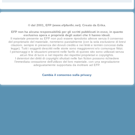
© dal 2001, EFP (www.efpfanfic.net). Creato da Erika.
EFP non ha alcuna responsabilità per gli scritti pubblicati in esso, in quanto
esclusiva opera e proprietà degli autori che li hanno ideati.
Il materiale presente su EFP non può essere riprodotto altrove senza il consenso
del proprietario del materiale, nemmeno parzialmente (con la sola esclusione di brevi
citazioni, sempre in presenza dei dovuti credits e nei limiti e termini concessi dalla
legge). Tutti i soggetti descritti nelle storie sono maggiorenni e/o comunque fittizi.
I personaggi e le situazioni presenti nelle fanfic di questo sito sono utilizzati senza
alcun fine di lucro e nel rispetto dei rispettivi proprietari e copyrights.
I detentori dei diritti di copyright sfruttati nelle fan fiction possono richiedere
l'immediata cessazione dell'utilizzo del loro materiale, con una segnalazione
adeguatamente supportata da inoltrare ad EFP.
Cambia il consenso sulla privacy