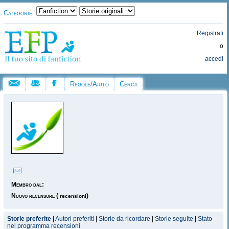
Categorie:
Registrati
o
accedi
Regole/Aiuto
Cerca
Membro dal:
Nuovo recensore
(
)
recensioni
Storie preferite
|
Autori preferiti
|
Storie da ricordare
|
Storie seguite
|
Stato
nel programma recensioni