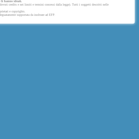
 li hanno ideati.
uti credits e nei limiti e termini concessi dalla legge). Tutti i soggetti descritti nelle
prietari e copyrights.
 adeguatamente supportata da inoltrare ad EFP.