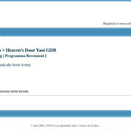
Registrati
o
entra ne
o
>
Heaven’s Door Yaoi GDR
te
|
Programma Recensioni
]
ida alle Storie Scelte
)
ssuna storia trovata.
© dal 2001, EFP (www.efpfanfic.net). Creato da Erika.