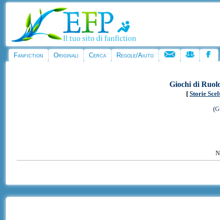
Fanfiction
Originali
Cerca
Regole/Aiuto
Giochi di Ruol
[
Storie Scel
(
Gu
Ne