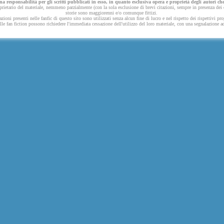
 responsabilità per gli scritti pubblicati in esso, in quanto esclusiva opera e proprietà degli autori che
ietario del materiale, nemmeno parzialmente (con la sola esclusione di brevi citazioni, sempre in presenza dei dov
storie sono maggiorenni e/o comunque fittizi.
azioni presenti nelle fanfic di questo sito sono utilizzati senza alcun fine di lucro e nel rispetto dei rispettivi pro
 nelle fan fiction possono richiedere l'immediata cessazione dell'utilizzo del loro materiale, con una segnalazione