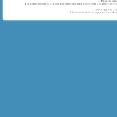
EFP non ha alcuna
Il materiale presente su EFP non può essere riprodotto altrove senza il consenso del propr
I personaggi e le situ
I detentori dei diritti di copyright sfruttati