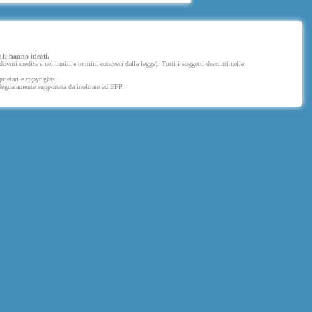
 li hanno ideati.
uti credits e nei limiti e termini concessi dalla legge). Tutti i soggetti descritti nelle
prietari e copyrights.
 adeguatamente supportata da inoltrare ad EFP.