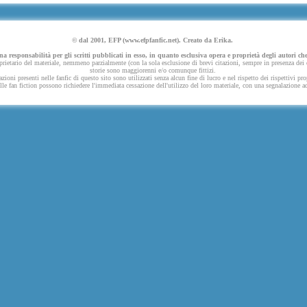
© dal 2001, EFP (www.efpfanfic.net). Creato da Erika.
 responsabilità per gli scritti pubblicati in esso, in quanto esclusiva opera e proprietà degli autori che
ietario del materiale, nemmeno parzialmente (con la sola esclusione di brevi citazioni, sempre in presenza dei dov
storie sono maggiorenni e/o comunque fittizi.
azioni presenti nelle fanfic di questo sito sono utilizzati senza alcun fine di lucro e nel rispetto dei rispettivi pro
 nelle fan fiction possono richiedere l'immediata cessazione dell'utilizzo del loro materiale, con una segnalazione