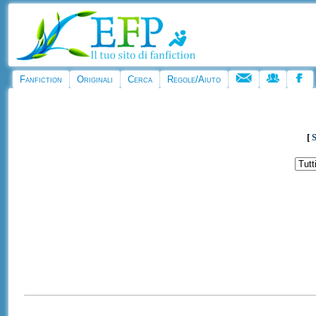
Fanfiction
Originali
Cerca
Regole/Aiuto
[
S