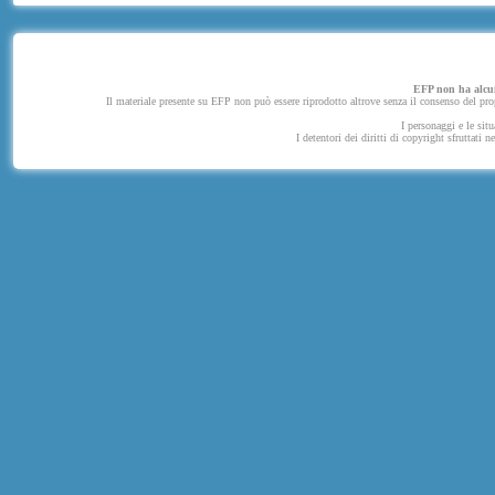
EFP non ha alcuna
Il materiale presente su EFP non può essere riprodotto altrove senza il consenso del propr
I personaggi e le situ
I detentori dei diritti di copyright sfruttati