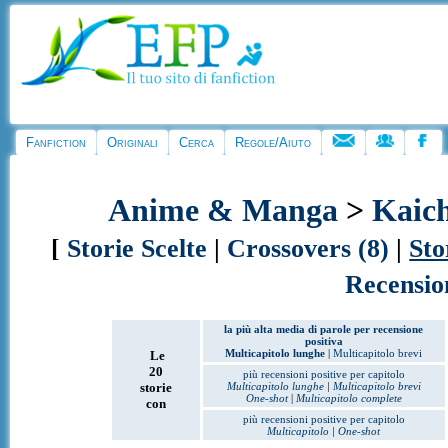
Fanfiction
Originali
Cerca
Regole/Aiuto
Anime & Manga
>
Kaic
[
Storie Scelte
|
Crossovers (8)
|
Sto
Recensio
la più alta media di parole per recensione
positiva
Multicapitolo lunghe
|
Multicapitolo brevi
Le
20
più recensioni positive per capitolo
storie
Multicapitolo lunghe
|
Multicapitolo brevi
One-shot
|
Multicapitolo complete
con
più recensioni positive per capitolo
Multicapitolo
|
One-shot