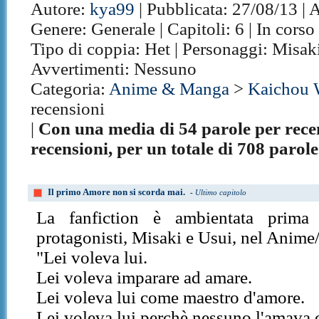
Autore:
kya99
| Pubblicata: 27/08/13 | A
Genere: Generale | Capitoli: 6 | In corso
Tipo di coppia: Het | Personaggi: Misak
Avvertimenti: Nessuno
Categoria:
Anime & Manga
>
Kaichou 
recensioni
|
Con una media di 54 parole per recen
recensioni, per un totale di 708 parole
Il primo Amore non si scorda mai.
-
Ultimo capitolo
La fanfiction è ambientata prima 
protagonisti, Misaki e Usui, nel Anim
"Lei voleva lui.
Lei voleva imparare ad amare.
Lei voleva lui come maestro d'amore.
Lei voleva lui perchè nessuno l'amava 