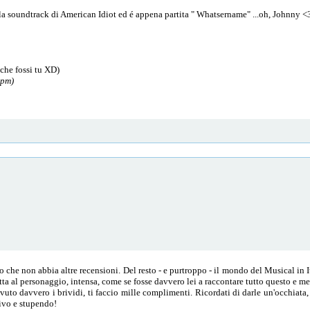
 la soundtrack di American Idiot ed é appena partita " Whatsername" ...oh, Johnny <
he fossi tu XD)
 pm)
o che non abbia altre recensioni. Del resto - e purtroppo - il mondo del Musical in 
ta al personaggio, intensa, come se fosse davvero lei a raccontare tutto questo e me
avuto davvero i brividi, ti faccio mille complimenti. Ricordati di darle un'occhiata,
ativo e stupendo!