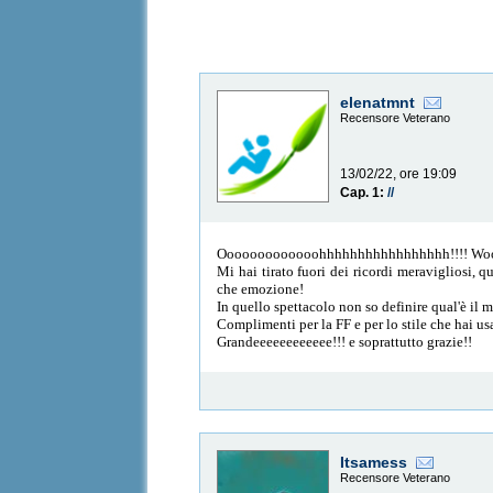
elenatmnt
Recensore Veterano
13/02/22, ore 19:09
Cap. 1:
//
Ooooooooooooohhhhhhhhhhhhhhhhh!!!! W
Mi hai tirato fuori dei ricordi meravigliosi, q
che emozione!
In quello spettacolo non so definire qual'è il 
Complimenti per la FF e per lo stile che hai usa
Grandeeeeeeeeeeee!!! e soprattutto grazie!!
Itsamess
Recensore Veterano