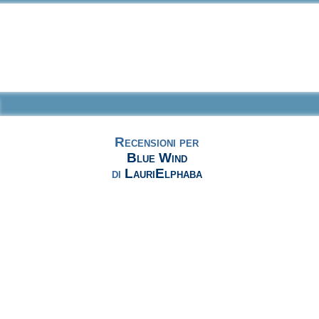
Recensioni per
Blue Wind
di
LauriElphaba