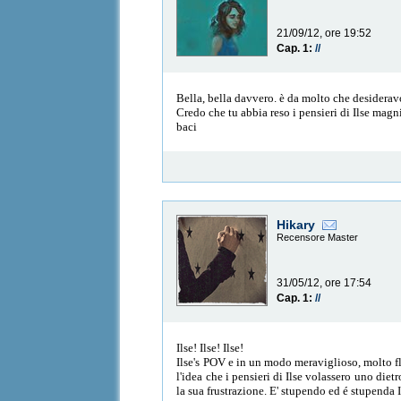
21/09/12, ore 19:52
Cap. 1:
//
Bella, bella davvero. è da molto che desiderav
Credo che tu abbia reso i pensieri di Ilse mag
baci
Hikary
Recensore Master
31/05/12, ore 17:54
Cap. 1:
//
Ilse! Ilse! Ilse!
Ilse's POV e in un modo meraviglioso, molto fl
l'idea che i pensieri di Ilse volassero uno diet
la sua frustrazione. E' stupendo ed é stupenda Is