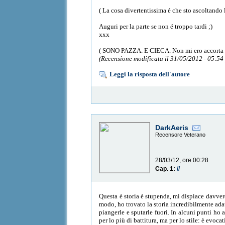
( La cosa divertentissima é che sto ascoltando
Auguri per la parte se non é troppo tardi ;)
xxx
( SONO PAZZA. E CIECA. Non mi ero accorta c
(Recensione modificata il 31/05/2012 - 05:54
Leggi la risposta dell'autore
DarkAeris
Recensore Veterano
28/03/12, ore 00:28
Cap. 1:
//
Questa è storia è stupenda, mi dispiace davver
modo, ho trovato la storia incredibilmente adat
piangerle e sputarle fuori. In alcuni punti ho 
per lo più di battitura, ma per lo stile: è evoc