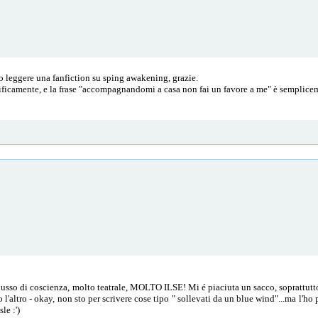
o leggere una fanfiction su sping awakening, grazie.
nificamente, e la frase "accompagnandomi a casa non fai un favore a me" è semplicem
usso di coscienza, molto teatrale, MOLTO ILSE! Mi é piaciuta un sacco, soprattutto p
ro l'altro - okay, non sto per scrivere cose tipo " sollevati da un blue wind"...ma l'h
le :')