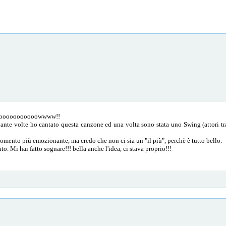
oooooooooooowwww!!
uante volte ho cantato questa canzone ed una volta sono stata uno Swing (attori tra 
momento più emozionante, ma credo che non ci sia un "il più", perchè è tutto bello.
to. Mi hai fatto sognare!!! bella anche l'idea, ci stava proprio!!!