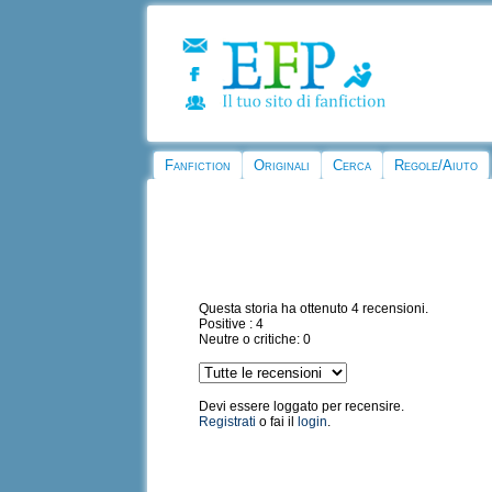
Fanfiction
Originali
Cerca
Regole/Aiuto
Questa storia ha ottenuto 4 recensioni.
Positive : 4
Neutre o critiche: 0
Devi essere loggato per recensire.
Registrati
o fai il
login
.