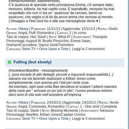
Emma/Huntsman, Baelfire/Hook}
C'é qualcosa di speciale nella principessa Emma, c'é sempre stato;
nessuno, tuttavia, ha mai capito
cosa
. E soprattutto, nessuno ha mai
sospettato che non ci sia un ' qualcosa' da cercare, bensì un
qualcuno
, che veglia si di lei da ancor prima che venisse al mondo.
( Omaggio a Feel God Inc e alle sue meravigliose storie ♥ )
Autore:
Hikary
|
Pubblicata:
11/11/13 | Aggiornata: 15/11/13 |
Rating:
Giallo
Genere:
Angst, Fluff, Romantico |
Capitoli:
2 | In corso
Tipo di coppia: Het, Slash |
Note:
What if? |
Avvertimenti:
Triangolo
Personaggi: August W. Booth/ Pinocchio, Emma Swan,
Graham/Cacciatore, Signor Gold/Tremotino
Categoria:
Serie TV
>
Once Upon a Time
| Leggi le
2
recensioni
Falling (but slowly)
{Hook/teen!Baelfire - missingmoment}
[...]una miriade di altri dettagli, piccole e logoranti responsabilità [...]
stavano via via facendo realizzare a Killian Jones come,
semplicemente, non avesse più l’età per certe cose.
Ad esempio
, ogni qual volta Bae decideva di scalare l’albero maestro
della nave per “ arrivare un po’ più in alto”, l’uomo perdeva minimo
dieci anni di vita solo nell’assistere all’impresa.
Autore:
Hikary
|
Pubblicata:
24/10/13 | Aggiornata: 24/10/13 |
Rating:
Verde
Genere:
Angst, Commedia, Romantico |
Capitoli:
1 - One shot | Completa
Tipo di coppia: Slash |
Note:
Missing Moments |
Avvertimenti:
Nessuno
Personaggi: Baelfire, Killian Jones/Capitan Uncino
Categoria:
Serie TV
>
Once Upon a Time
| Leggi le
5
recensioni