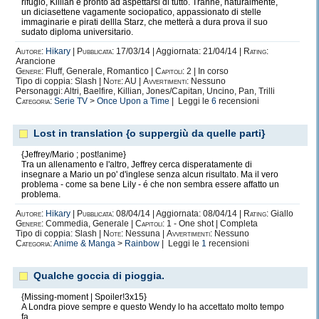
rifugio, Killian é pronto ad aspettarsi di tutto. Tranne, naturalmente,
un diciasettene vagamente sociopatico, appassionato di stelle
immaginarie e pirati dellla Starz, che metterà a dura prova il suo
sudato diploma universitario.
Autore:
Hikary
|
Pubblicata:
17/03/14 | Aggiornata: 21/04/14 |
Rating:
Arancione
Genere:
Fluff, Generale, Romantico |
Capitoli:
2 | In corso
Tipo di coppia: Slash |
Note:
AU |
Avvertimenti:
Nessuno
Personaggi: Altri, Baelfire, Killian, Jones/Capitan, Uncino, Pan, Trilli
Categoria:
Serie TV
>
Once Upon a Time
| Leggi le
6
recensioni
Lost in translation {o suppergiù da quelle parti}
{Jeffrey/Mario ; post!anime}
Tra un allenamento e l'altro, Jeffrey cerca disperatamente di
insegnare a Mario un po' d'inglese senza alcun risultato. Ma il vero
problema - come sa bene Lily - é che non sembra essere affatto un
problema.
Autore:
Hikary
|
Pubblicata:
08/04/14 | Aggiornata: 08/04/14 |
Rating:
Giallo
Genere:
Commedia, Generale |
Capitoli:
1 - One shot | Completa
Tipo di coppia: Slash |
Note:
Nessuna |
Avvertimenti:
Nessuno
Categoria:
Anime & Manga
>
Rainbow
| Leggi le
1
recensioni
Qualche goccia di pioggia.
{Missing-moment | Spoiler!3x15}
A Londra piove sempre e questo Wendy lo ha accettato molto tempo
fa.