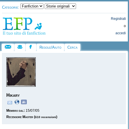
Categorie:
Registrati
o
accedi
Regole/Aiuto
Cerca
Hikary
Membro dal:
15/07/05
Recensore Master
(
)
610 recensioni