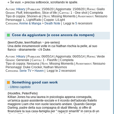
« Se vuoi. » precisa sottovoce, scrollando le spalle.
Autore:
Hikary
|
Pubblicata:
15/06/20 | Aggiornata: 15/06/20 |
Rating:
Giallo
Genere:
Fluff, Introspettivo, Slice of life |
Capitoli:
1 - One shot | Completa
Tipo di coppia: Shonen-ai |
Note:
Missing Moments |
Avvertimenti:
Nessuno
Personaggi: L, Light/Raito | Coppie: L/Light
Categoria:
Anime & Manga
>
Death Note
| Leggi le
5
recensioni
Cose da aggiustare (e cose ancora da rompere)
{teen!Duke, teen!Nathan ~ pre-series}
Una delle innumerevoli volte in cui Nathan rischia la pelle, al suo
fianco - stranamente - c'é Duke.
Autore:
Hikary
|
Pubblicata:
06/05/14 | Aggiornata: 06/05/14 |
Rating:
Verde
Genere:
Generale |
Capitoli:
1 - Flashfic | Completa
Tipo di coppia: Nessuna |
Note:
Missing Moments |
Avvertimenti:
Nessuno
Personaggi: Duke Crocker, Nathan Wuornos
Categoria:
Serie TV
>
Haven
| Leggi le
2
recensioni
Something good can work
-
Ultimo capitolo
{Hookfire, Peter/Felix}
Killian Jones ha una laurea in psicologia appena conseguita,
un'amica quasi-assistente-sociale e il ricordo dell'adorato fratello
maggiore Liam che non vuole lasciarlo andare. Quando George
Darling, padre della sua compagna di studi Wendy, si offre di
finanziare la sua casa-famiglia per " ragazzi smarriti" in cerca di un