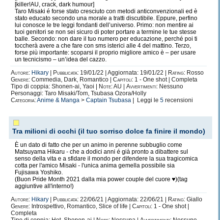
[killer!AU, crack, dark humour]
Taro Misaki é forse stato cresciuto con metodi anticonvenzionali ed è
stato educato secondo una morale a tratti discutibile. Eppure, perfino
lui conosce le tre leggi fondanti dell’universo. Primo: non mentire ai
tuoi genitori se non sei sicuro di poter portare a termine le tue stesse
balle. Secondo: non dare il tuo numero per educazione, perché poi ti
toccherà avere a che fare con sms isterici alle 4 del mattino. Terzo,
forse più importante: scoparsi il proprio migliore amico è – per usare
un tecnicismo – un’idea del cazzo.
Autore:
Hikary
|
Pubblicata:
19/01/22 | Aggiornata: 19/01/22 |
Rating:
Rosso
Genere:
Commedia, Dark, Romantico |
Capitoli:
1 - One shot | Completa
Tipo di coppia: Shonen-ai, Yaoi |
Note:
AU |
Avvertimenti:
Nessuno
Personaggi: Taro Misaki/Tom, Tsubasa Ozora/Holly
Categoria:
Anime & Manga
>
Captain Tsubasa
| Leggi le
5
recensioni
Tra milioni di occhi (il tuo sorriso dolce fa finire il mondo)
È un dato di fatto che per un animo in perenne subbuglio come
Matsuyama Hikaru - che a dodici anni é già pronto a dibattere sul
senso della vita e a sfidare il mondo per difendere la sua tragicomica
cotta per l'amico Misaki - l'unica anima gemella possibile sia
Fujisawa Yoshiko.
(Buon Pride Month 2021 dalla mia power couple del cuore ♥)(tag
aggiuntive all'interno!)
Autore:
Hikary
|
Pubblicata:
22/06/21 | Aggiornata: 22/06/21 |
Rating:
Giallo
Genere:
Introspettivo, Romantico, Slice of life |
Capitoli:
1 - One shot |
Completa