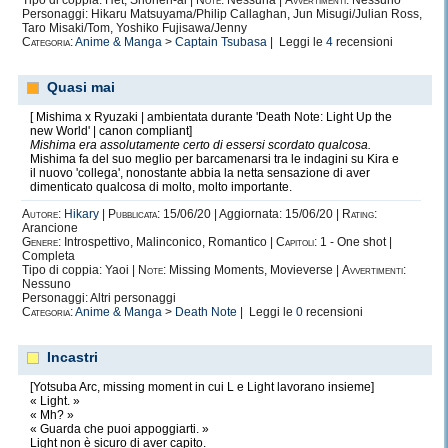
Tipo di coppia: Het, Shonen-ai |
Note:
Nessuna |
Avvertimenti:
Nessuno
Personaggi: Hikaru Matsuyama/Philip Callaghan, Jun Misugi/Julian Ross,
Taro Misaki/Tom, Yoshiko Fujisawa/Jenny
Categoria:
Anime & Manga
>
Captain Tsubasa
| Leggi le
4
recensioni
Quasi mai
[ Mishima x Ryuzaki | ambientata durante 'Death Note: Light Up the
new World' | canon compliant]
Mishima era assolutamente certo di essersi scordato qualcosa.
Mishima fa del suo meglio per barcamenarsi tra le indagini su Kira e
il nuovo 'collega', nonostante abbia la netta sensazione di aver
dimenticato qualcosa di molto, molto importante.
Autore:
Hikary
|
Pubblicata:
15/06/20 | Aggiornata: 15/06/20 |
Rating:
Arancione
Genere:
Introspettivo, Malinconico, Romantico |
Capitoli:
1 - One shot |
Completa
Tipo di coppia: Yaoi |
Note:
Missing Moments, Movieverse |
Avvertimenti:
Nessuno
Personaggi: Altri personaggi
Categoria:
Anime & Manga
>
Death Note
| Leggi le
0
recensioni
Incastri
[Yotsuba Arc, missing moment in cui L e Light lavorano insieme]
« Light. »
« Mh? »
« Guarda che puoi appoggiarti. »
Light non è sicuro di aver capito.