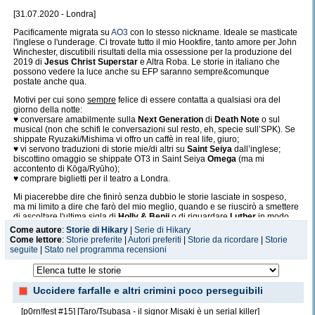
[31.07.2020 - Londra]
Pacificamente migrata su
AO3
con lo stesso nickname. Ideale se masticate
l'inglese o l'underage. Ci trovate tutto il mio Hookfire, tanto amore per John
Winchester, discutibili risultati della mia ossessione per la produzione del
2019 di
Jesus Christ Superstar
e Altra Roba. Le storie in italiano che
possono vedere la luce anche su EFP saranno sempre&comunque
postate anche qua.
Motivi per cui sono
sempre
felice di essere contatta a qualsiasi ora del
giorno della notte:
♥ conversare amabilmente sulla
Next Generation
di
Death Note
o sul
musical (non che schifi le conversazioni sul resto, eh, specie sull’SPK). Se
shippate Ryuzaki/Mishima vi offro un caffè in real life, giuro;
♥ vi servono traduzioni di storie mie/di altri su
Saint Seiya
dall’inglese;
biscottino omaggio se shippate OT3 in Saint Seiya
Omega
(ma mi
accontento di Kōga/Ryūho);
♥ comprare biglietti per il teatro a Londra.
Mi piacerebbe dire che finirò senza dubbio le storie lasciate in sospeso,
ma mi limito a dire che farò del mio meglio, quando e se riuscirò a smettere
di ascoltare l'ultima sigla di
Holly & Benji
o di riguardare
Luther
in modo
ossessivo.
Come autore
:
Storie di Hikary
|
Serie di Hikary
Come lettore
:
Storie preferite
|
Autori preferiti
|
Storie da ricordare
|
Storie
seguite
|
Stato nel programma recensioni
Uccidere farfalle e altri crimini poco perseguibili
[p0rn!fest #15] [Taro/Tsubasa - il signor Misaki è un serial killer]