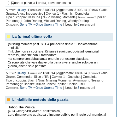
[...]Quando piove, a Londra, piove con calma.
Autore:
Hikary
|
Pubblicata:
31/03/14 | Aggiornata: 31/03/14 |
Rating:
Giallo
Genere:
Angst, Introspettivo |
Capitoli:
1 - Flashfic | Completa
Tipo di coppia: Nessuna |
Note:
Missing Moments |
Avvertimenti:
Spoiler!
Personaggi: John Darling, Michael Darling, Wendy Darling
Categoria:
Serie TV
>
Once Upon a Time
| Leggi le
6
recensioni
La (prima) ultima volta
{Missing moment post 3x11 & pre-scena finale ~ Hook/teen!Bae
implicito}
Tink che non sa cucinare, Killian e i suoi pseudo-istinti genitoriali
repressi, Baelfire con il raffreddore
ma sempre con abbastanza energie per essere sfacciato.
Ci sono vite che vale davvero la pena vivere, anche solo per un
giorno, anche solo per finta.
Autore:
Hikary
|
Pubblicata:
13/01/14 | Aggiornata: 13/01/14 |
Rating:
Giallo
Genere:
Commedia, Slice of life |
Capitoli:
1 - One shot | Completa
Tipo di coppia: Slash |
Note:
Missing Moments |
Avvertimenti:
Nessuno
Personaggi: Baelfire, Killian Jones/Capitan Uncino, Trilli
Categoria:
Serie TV
>
Once Upon a Time
| Leggi le
3
recensioni
L'infallibile metodo della pazzia
[Taboo The Musical]
{OT3 George/Billy/Kim ~ post!musical}
Loro rimanevano qualcosa d’incompresibile per il resto del mondo, al