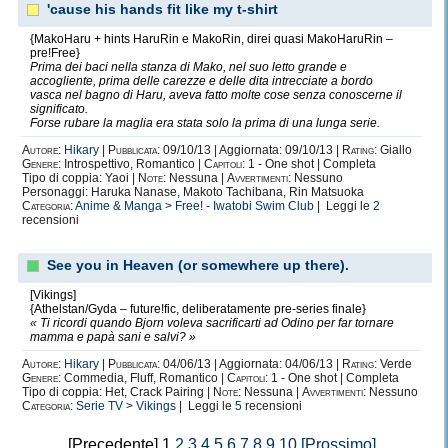
'cause his hands fit like my t-shirt
{MakoHaru + hints HaruRin e MakoRin, direi quasi MakoHaruRin –
pre!Free}
Prima dei baci nella stanza di Mako, nel suo letto grande e
accogliente, prima delle carezze e delle dita intrecciate a bordo
vasca nel bagno di Haru, aveva fatto molte cose senza conoscerne il
significato.
Forse rubare la maglia era stata solo la prima di una lunga serie.
Autore:
Hikary
|
Pubblicata:
09/10/13 | Aggiornata: 09/10/13 |
Rating:
Giallo
Genere:
Introspettivo, Romantico |
Capitoli:
1 - One shot | Completa
Tipo di coppia: Yaoi |
Note:
Nessuna |
Avvertimenti:
Nessuno
Personaggi: Haruka Nanase, Makoto Tachibana, Rin Matsuoka
Categoria:
Anime & Manga
>
Free! - Iwatobi Swim Club
| Leggi le
2
recensioni
See you in Heaven (or somewhere up there).
[Vikings]
{Athelstan/Gyda – future!fic, deliberatamente pre-series finale}
« Ti ricordi quando Bjorn voleva sacrificarti ad Odino per far tornare
mamma e papà sani e salvi? »
Autore:
Hikary
|
Pubblicata:
04/06/13 | Aggiornata: 04/06/13 |
Rating:
Verde
Genere:
Commedia, Fluff, Romantico |
Capitoli:
1 - One shot | Completa
Tipo di coppia: Het, Crack Pairing |
Note:
Nessuna |
Avvertimenti:
Nessuno
Categoria:
Serie TV
>
Vikings
| Leggi le
5
recensioni
[Precedente] 1
2
3
4
5
6
7
8
9
10
[Prossimo]