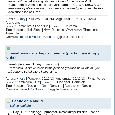
limite dell’inaccettabile; qualcosa di
folle
. Come diceva Phillip,
quando era in vena di poesia d’avanguardia,
" erano la prova che il
vero amore potesse avere una chance, anzi, due"
, per quanto la sola
idea suonasse assurda.
Autore:
Hikary
|
Pubblicata:
10/01/14 | Aggiornata: 10/01/14 |
Rating:
Arancione
Genere:
Romantico, Slice of life |
Capitoli:
1 | In corso
Tipo di coppia: Het, Slash |
Note:
Raccolta |
Avvertimenti:
Threesome,
Triangolo
Categoria:
Teatro e Musical
>
Altri
| Leggi le
0
recensioni
Il paradosso della logica comune {pretty boys & ugly
girls}
{teen!Kyle & teen!Jimmy ~ pre-show}
C’era stato un breve,
brevissimo
periodo glorioso nella vita di Kyle,
più o meno tra gli otto e i dieci anni.
Autore:
Hikary
|
Pubblicata:
19/11/13 | Aggiornata: 19/11/13 |
Rating:
Verde
Genere:
Commedia, Fluff |
Capitoli:
1 - One shot | Completa
Tipo di coppia: Nessuna |
Note:
Nessuna |
Avvertimenti:
Nessuno
Categoria:
Serie TV
>
Smash
| Leggi le
0
recensioni
Castle on a cloud
-
Ultimo capitolo
{30 Day OTP Challenge ~ princess!Emma/Rumpelstilskin ~ canon