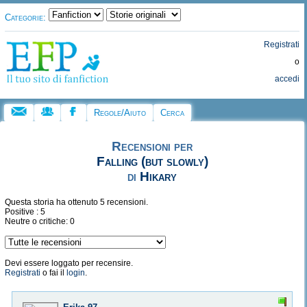
Categorie:
Registrati
o
accedi
Regole/Aiuto
Cerca
Recensioni per
Falling (but slowly)
di
Hikary
Questa storia ha ottenuto 5 recensioni.
Positive : 5
Neutre o critiche: 0
Devi essere loggato per recensire.
Registrati
o fai il
login
.