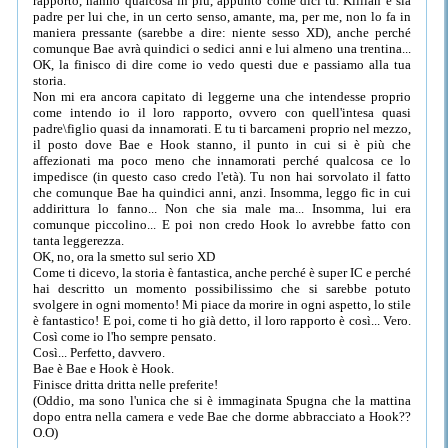
rapporto, hanno qualcosa in più, appunto come dici tu. Killian è sia
padre per lui che, in un certo senso, amante, ma, per me, non lo fa in
maniera pressante (sarebbe a dire: niente sesso XD), anche perché
comunque Bae avrà quindici o sedici anni e lui almeno una trentina...
OK, la finisco di dire come io vedo questi due e passiamo alla tua
storia.
Non mi era ancora capitato di leggerne una che intendesse proprio
come intendo io il loro rapporto, ovvero con quell'intesa quasi
padre\figlio quasi da innamorati. E tu ti barcameni proprio nel mezzo,
il posto dove Bae e Hook stanno, il punto in cui si è più che
affezionati ma poco meno che innamorati perché qualcosa ce lo
impedisce (in questo caso credo l'età). Tu non hai sorvolato il fatto
che comunque Bae ha quindici anni, anzi. Insomma, leggo fic in cui
addirittura lo fanno... Non che sia male ma... Insomma, lui era
comunque piccolino... E poi non credo Hook lo avrebbe fatto con
tanta leggerezza.
OK, no, ora la smetto sul serio XD
Come ti dicevo, la storia è fantastica, anche perché è super IC e perché
hai descritto un momento possibilissimo che si sarebbe potuto
svolgere in ogni momento! Mi piace da morire in ogni aspetto, lo stile
è fantastico! E poi, come ti ho già detto, il loro rapporto è così... Vero.
Così come io l'ho sempre pensato.
Così... Perfetto, davvero.
Bae è Bae e Hook è Hook.
Finisce dritta dritta nelle preferite!
(Oddio, ma sono l'unica che si è immaginata Spugna che la mattina
dopo entra nella camera e vede Bae che dorme abbracciato a Hook??
O.O)