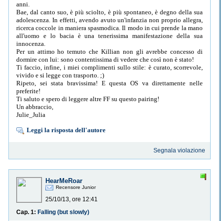
anni.
Bae, dal canto suo, è più sciolto, è più spontaneo, è degno della sua
adolescenza. In effetti, avendo avuto un'infanzia non proprio allegra,
ricerca coccole in maniera spasmodica. Il modo in cui prende la mano
all'uomo e lo bacia è una tenerissima manifestazione della sua
innocenza.
Per un attimo ho temuto che Killian non gli avrebbe concesso di
dormire con lui: sono contentissima di vedere che così non è stato!
Ti faccio, infine, i miei complimenti sullo stile: è curato, scorrevole,
vivido e si legge con trasporto. ;)
Ripeto, sei stata bravissima! E questa OS va direttamente nelle
preferite!
Ti saluto e spero di leggere altre FF su questo pairing!
Un abbraccio,
Julie_Julia
Leggi la risposta dell'autore
Segnala violazione
HearMeRoar
Recensore Junior
25/10/13, ore 12:41
Cap. 1:
Falling (but slowly)