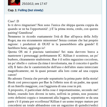
25/10/13, ore 17:47
Cap. 1:
Falling (but slowly)
Ciao! :D
Io ti devo ringraziare! Non sono l'unica che shippa questa coppia da
quando se ne ha l'opportunità! ;) E' la prima storia, credo, con questo
pairing! Grandiosa!
Nemmeno io ricordo esattamente l'età di Bae all'epoca della Jolly
Roger, ma era sicuramente minorenne! Senza contare che hai proprio
ragione: i produttori di OUAT te la passerebbero alla grande! E
farebbero bene, aggiungo io!
Questa OS mi è piaciuta tantissimo! Sei stata davvero brava a
mantenere i personaggi perfettamente IC: Killian è scontroso, un po'
burbero, chiaramente strafottente; Bae è il solito ragazzino coccoloso,
un po' ribelle e curioso (la rima è involontaria, ma il concetto è quello
xD). Il fatto che le caratteristiche dell'uno e dell'altro siano intrecciate
magnificamente, mi fa quasi pensare alla loro come ad una coppia
canon!
Ho adorato l'ironia che pervade soprattutto la prima parte della storia!
Hook così preoccupato per Bae fa l'effetto non di un padre, ma quasi
di un fratello maggiore, con l'aggiunta di una
cosa
in più.
A proposito, il particolare della
cosa
è importantissimo, secondo me!
Infatti, essendo loro diversi in tutto, nell'età in primis, non possono
certo definirsi coppia o innamorati alla leggera, soprattutto se da una
parte c'è il pirata per eccellenza! Killian è un uomo troppo maturo per
concedersi un totale abbandono con un ragazzino di quindici/sedici