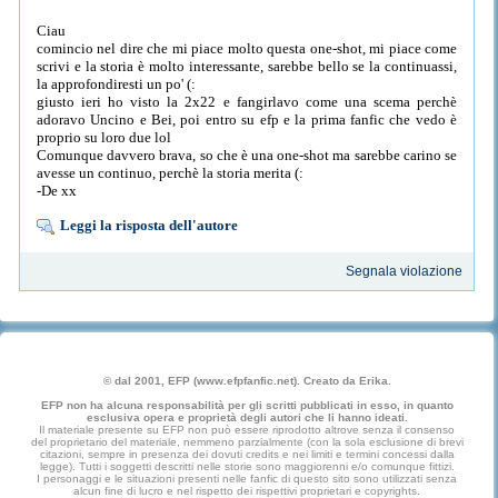
Ciau
comincio nel dire che mi piace molto questa one-shot, mi piace come
scrivi e la storia è molto interessante, sarebbe bello se la continuassi,
la approfondiresti un po' (:
giusto ieri ho visto la 2x22 e fangirlavo come una scema perchè
adoravo Uncino e Bei, poi entro su efp e la prima fanfic che vedo è
proprio su loro due lol
Comunque davvero brava, so che è una one-shot ma sarebbe carino se
avesse un continuo, perchè la storia merita (:
-De xx
Leggi la risposta dell'autore
Segnala violazione
© dal 2001, EFP (www.efpfanfic.net). Creato da Erika.
EFP non ha alcuna responsabilità per gli scritti pubblicati in esso, in quanto
esclusiva opera e proprietà degli autori che li hanno ideati.
Il materiale presente su EFP non può essere riprodotto altrove senza il consenso
del proprietario del materiale, nemmeno parzialmente (con la sola esclusione di brevi
citazioni, sempre in presenza dei dovuti credits e nei limiti e termini concessi dalla
legge). Tutti i soggetti descritti nelle storie sono maggiorenni e/o comunque fittizi.
I personaggi e le situazioni presenti nelle fanfic di questo sito sono utilizzati senza
alcun fine di lucro e nel rispetto dei rispettivi proprietari e copyrights.