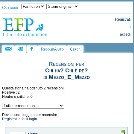
Categorie:
Registrati
o
accedi
Regole/Aiuto
Cerca
Recensioni per
Chi ha? Chi è re?
di
Mezzo_E_Mezzo
Questa storia ha ottenuto 2 recensioni.
Positive : 2
Neutre o critiche: 0
Devi essere loggato per recensire.
Registrati
o fai il
login
.