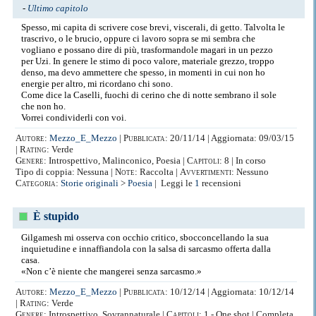
-
Ultimo capitolo
Spesso, mi capita di scrivere cose brevi, viscerali, di getto. Talvolta le
trascrivo, o le brucio, oppure ci lavoro sopra se mi sembra che
vogliano e possano dire di più, trasformandole magari in un pezzo
per Uzi. In genere le stimo di poco valore, materiale grezzo, troppo
denso, ma devo ammettere che spesso, in momenti in cui non ho
energie per altro, mi ricordano chi sono.
Come dice la Caselli, fuochi di cerino che di notte sembrano il sole
che non ho.
Vorrei condividerli con voi.
Autore:
Mezzo_E_Mezzo
|
Pubblicata:
20/11/14 | Aggiornata: 09/03/15
|
Rating:
Verde
Genere:
Introspettivo, Malinconico, Poesia |
Capitoli:
8 | In corso
Tipo di coppia: Nessuna |
Note:
Raccolta |
Avvertimenti:
Nessuno
Categoria:
Storie originali
>
Poesia
| Leggi le
1
recensioni
È stupido
Gilgamesh mi osserva con occhio critico, sbocconcellando la sua
inquietudine e innaffiandola con la salsa di sarcasmo offerta dalla
casa.
«Non c’è niente che mangerei senza sarcasmo.»
Autore:
Mezzo_E_Mezzo
|
Pubblicata:
10/12/14 | Aggiornata: 10/12/14
|
Rating:
Verde
Genere:
Introspettivo, Sovrannaturale |
Capitoli:
1 - One shot | Completa