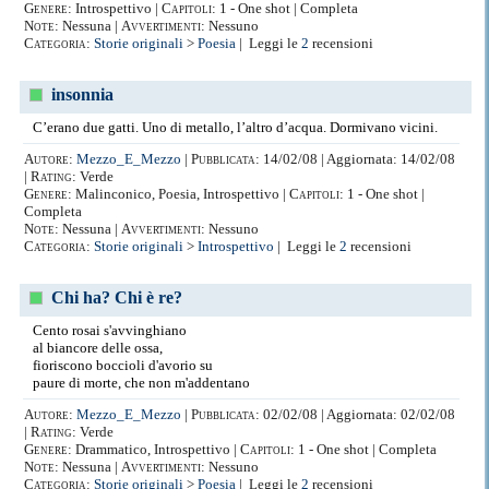
Genere:
Introspettivo |
Capitoli:
1 - One shot | Completa
Note:
Nessuna |
Avvertimenti:
Nessuno
Categoria:
Storie originali
>
Poesia
| Leggi le
2
recensioni
insonnia
C’erano due gatti. Uno di metallo, l’altro d’acqua. Dormivano vicini.
Autore:
Mezzo_E_Mezzo
|
Pubblicata:
14/02/08 | Aggiornata: 14/02/08
|
Rating:
Verde
Genere:
Malinconico, Poesia, Introspettivo |
Capitoli:
1 - One shot |
Completa
Note:
Nessuna |
Avvertimenti:
Nessuno
Categoria:
Storie originali
>
Introspettivo
| Leggi le
2
recensioni
Chi ha? Chi è re?
Cento rosai s'avvinghiano
al biancore delle ossa,
fioriscono boccioli d'avorio su
paure di morte, che non m'addentano
Autore:
Mezzo_E_Mezzo
|
Pubblicata:
02/02/08 | Aggiornata: 02/02/08
|
Rating:
Verde
Genere:
Drammatico, Introspettivo |
Capitoli:
1 - One shot | Completa
Note:
Nessuna |
Avvertimenti:
Nessuno
Categoria:
Storie originali
>
Poesia
| Leggi le
2
recensioni