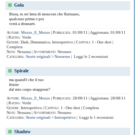
Gola
Illusa, tu sei fatta di monconi che fluttuano,
qualcuno prima o poi
verrà a sbranarti.
Autore:
Mezzo_E_Mezzo
|
Pubblicata:
01/09/11 | Aggiornata: 01/09/11
|
Rating:
Verde
Genere:
Dark, Drammatico, Introspettivo |
Capitoli:
1 - One shot |
Completa
Note:
Nessuna |
Avvertimenti:
Nessuno
Categoria:
Storie originali
>
Nonsense
| Leggi le
2
recensioni
Spirale
ma quand'è che il tuo
frinire
dal mio corpo strapperai?
Autore:
Mezzo_E_Mezzo
|
Pubblicata:
28/08/11 | Aggiornata: 28/08/11
|
Rating:
Verde
Genere:
Introspettivo |
Capitoli:
1 - One shot | Completa
Note:
Nessuna |
Avvertimenti:
Nessuno
Categoria:
Storie originali
>
Introspettivo
| Leggi le
1
recensioni
Shadow