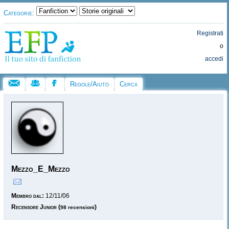
Categorie:
Registrati
o
accedi
Regole/Aiuto
Cerca
Mezzo_E_Mezzo
Membro dal:
12/11/06
Recensore Junior
(
)
98 recensioni