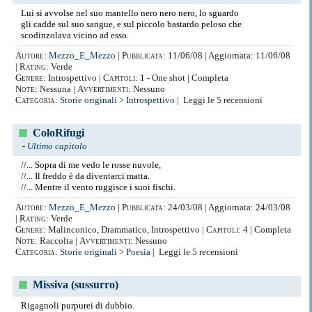
Lui si avvolse nel suo mantello nero nero nero, lo sguardo
gli cadde sul suo sangue, e sul piccolo bastardo peloso che
scodinzolava vicino ad esso.
Autore:
Mezzo_E_Mezzo
|
Pubblicata:
11/06/08 | Aggiornata: 11/06/08
|
Rating:
Verde
Genere:
Introspettivo |
Capitoli:
1 - One shot | Completa
Note:
Nessuna |
Avvertimenti:
Nessuno
Categoria:
Storie originali
>
Introspettivo
| Leggi le
5
recensioni
ColoRifugi
-
Ultimo capitolo
//... Sopra di me vedo le rosse nuvole,
//... Il freddo è da diventarci matta.
//... Mentre il vento ruggisce i suoi fischi.
Autore:
Mezzo_E_Mezzo
|
Pubblicata:
24/03/08 | Aggiornata: 24/03/08
|
Rating:
Verde
Genere:
Malinconico, Drammatico, Introspettivo |
Capitoli:
4 | Completa
Note:
Raccolta |
Avvertimenti:
Nessuno
Categoria:
Storie originali
>
Poesia
| Leggi le
5
recensioni
Missiva (sussurro)
Rigagnoli purpurei di dubbio.