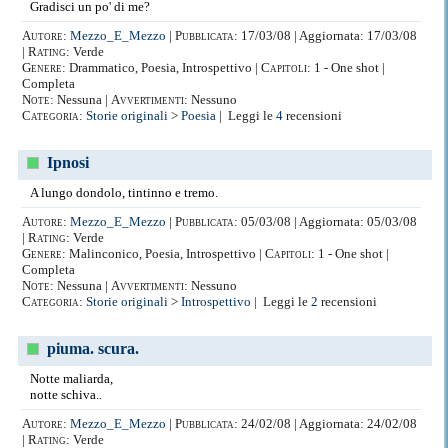
Gradisci un po' di me?
Autore:
Mezzo_E_Mezzo
|
Pubblicata:
17/03/08 | Aggiornata: 17/03/08
|
Rating:
Verde
Genere:
Drammatico, Poesia, Introspettivo |
Capitoli:
1 - One shot |
Completa
Note:
Nessuna |
Avvertimenti:
Nessuno
Categoria:
Storie originali
>
Poesia
| Leggi le
4
recensioni
Ipnosi
A lungo dondolo, tintinno e tremo.
Autore:
Mezzo_E_Mezzo
|
Pubblicata:
05/03/08 | Aggiornata: 05/03/08
|
Rating:
Verde
Genere:
Malinconico, Poesia, Introspettivo |
Capitoli:
1 - One shot |
Completa
Note:
Nessuna |
Avvertimenti:
Nessuno
Categoria:
Storie originali
>
Introspettivo
| Leggi le
2
recensioni
piuma. scura.
Notte maliarda,
notte schiva..
Autore:
Mezzo_E_Mezzo
|
Pubblicata:
24/02/08 | Aggiornata: 24/02/08
|
Rating:
Verde