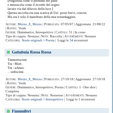
[Fragorosa come il profumo del pane
e minuscola come il ricordo del sogno
lavato via dal diluvio della luce.]
Questa raccolta era una scarica di Uzi: pezzi brevi, concisi.
Ma ora è solo il manifesto della mia testardaggine.
Autore:
Mezzo_E_Mezzo
|
Pubblicata:
07/05/07 | Aggiornata: 21/08/22
|
Rating:
Verde
Genere:
Drammatico, Introspettivo |
Capitoli:
51 | In corso
Tipo di coppia: Nessuna |
Note:
Raccolta |
Avvertimenti:
Nessuno
Categoria:
Storie originali
>
Poesia
| Leggi le
54
recensioni
Gattabuia Rossa Rossa
Tramortiscimi.
Tra - Mort..
Tra - aAmor..
... ordiscimi.
Autore:
Mezzo_E_Mezzo
|
Pubblicata:
27/10/18 | Aggiornata: 27/10/18
|
Rating:
Verde
Genere:
Drammatico, Introspettivo, Poesia |
Capitoli:
1 - One shot |
Completa
Tipo di coppia: Nessuna |
Note:
Nonsense |
Avvertimenti:
Nessuno
Categoria:
Storie originali
>
Introspettivo
| Leggi le
1
recensioni
Fiammiferi