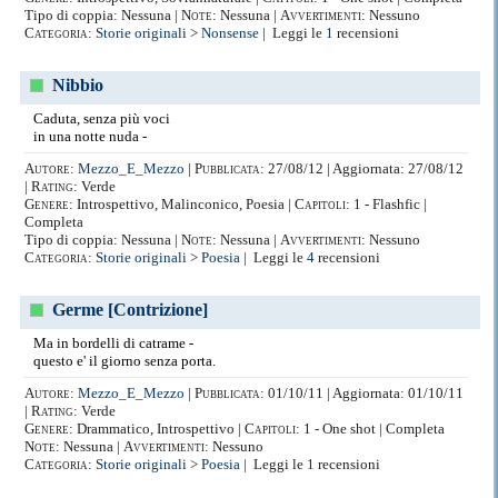
Tipo di coppia: Nessuna |
Note:
Nessuna |
Avvertimenti:
Nessuno
Categoria:
Storie originali
>
Nonsense
| Leggi le
1
recensioni
Nibbio
Caduta, senza più voci
in una notte nuda -
Autore:
Mezzo_E_Mezzo
|
Pubblicata:
27/08/12 | Aggiornata: 27/08/12
|
Rating:
Verde
Genere:
Introspettivo, Malinconico, Poesia |
Capitoli:
1 - Flashfic |
Completa
Tipo di coppia: Nessuna |
Note:
Nessuna |
Avvertimenti:
Nessuno
Categoria:
Storie originali
>
Poesia
| Leggi le
4
recensioni
Germe [Contrizione]
Ma in bordelli di catrame -
questo e' il giorno senza porta.
Autore:
Mezzo_E_Mezzo
|
Pubblicata:
01/10/11 | Aggiornata: 01/10/11
|
Rating:
Verde
Genere:
Drammatico, Introspettivo |
Capitoli:
1 - One shot | Completa
Note:
Nessuna |
Avvertimenti:
Nessuno
Categoria:
Storie originali
>
Poesia
| Leggi le
1
recensioni