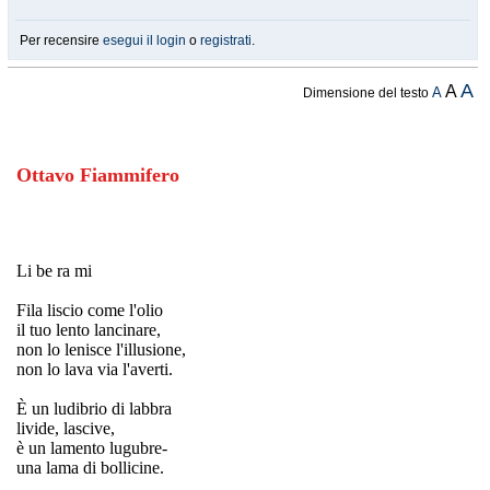
Per recensire
esegui il login
o
registrati
.
A
A
A
Dimensione del testo
Ottavo Fiammifero
Li be ra mi
Fila liscio come l'olio
il tuo lento lancinare,
non lo lenisce l'illusione,
non lo lava via l'averti.
È un ludibrio di labbra
livide, lascive,
è un lamento lugubre-
una lama di bollicine.