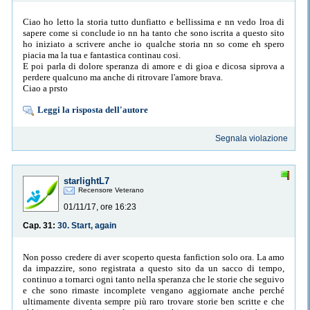
Ciao ho letto la storia tutto dunfiatto e bellissima e nn vedo lroa di
sapere come si conclude io nn ha tanto che sono iscrita a questo sito
ho iniziato a scrivere anche io qualche storia nn so come eh spero
piacia ma la tua e fantastica continau cosi.
E poi parla di dolore speranza di amore e di gioa e dicosa siprova a
perdere qualcuno ma anche di ritrovare l'amore brava.
Ciao a prsto
Leggi la risposta dell'autore
Segnala violazione
starlightL7
Recensore Veterano
01/11/17, ore 16:23
Cap. 31:
30. Start, again
Non posso credere di aver scoperto questa fanfiction solo ora. La amo
da impazzire, sono registrata a questo sito da un sacco di tempo,
continuo a tornarci ogni tanto nella speranza che le storie che seguivo
e che sono rimaste incomplete vengano aggiornate anche perché
ultimamente diventa sempre più raro trovare storie ben scritte e che