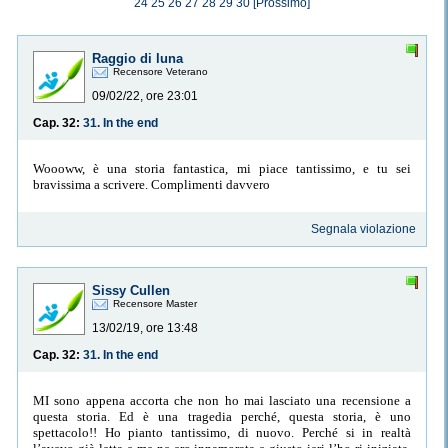
24
25
26
27
28
29
30
[Prossimo]
Raggio di luna
Recensore Veterano
09/02/22, ore 23:01
Cap. 32:
31. In the end
Woooww, è una storia fantastica, mi piace tantissimo, e tu sei
bravissima a scrivere. Complimenti davvero
Segnala violazione
Sissy Cullen
Recensore Master
13/02/19, ore 13:48
Cap. 32:
31. In the end
MI sono appena accorta che non ho mai lasciato una recensione a
questa storia. Ed è una tragedia perché, questa storia, è uno
spettacolo!! Ho pianto tantissimo, di nuovo. Perché si in realtà