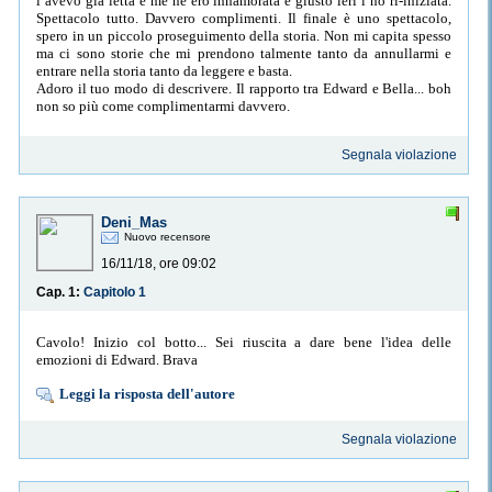
l’avevo già letta e me ne ero innamorata e giusto ieri l’ho ri-iniziata.
Spettacolo tutto. Davvero complimenti. Il finale è uno spettacolo,
spero in un piccolo proseguimento della storia. Non mi capita spesso
ma ci sono storie che mi prendono talmente tanto da annullarmi e
entrare nella storia tanto da leggere e basta.
Adoro il tuo modo di descrivere. Il rapporto tra Edward e Bella... boh
non so più come complimentarmi davvero.
Segnala violazione
Deni_Mas
Nuovo recensore
16/11/18, ore 09:02
Cap. 1:
Capitolo 1
Cavolo! Inizio col botto... Sei riuscita a dare bene l'idea delle
emozioni di Edward. Brava
Leggi la risposta dell'autore
Segnala violazione