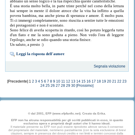
abbiano un senso logico e la tua rispecchia queste caratteristiche.
È una storia molto bella, in parte triste perché nel corso della lettura
hai sempre in mente il dolore atroce che la vita ha inflitto a quella
povera bambina, ma anche piena di speranza e amore. È molto pura.
Ti ci immergi completamente, sono riuscita a sentire tutte le emozioni
dei protagonisti e non è scontato.
Sono felice di averla scoperta in ritardo, così ho potuto leggerla tutta
d'un fiato e me la sono goduta a pieno. Non vedo l'ora di leggere
l'epilogo, anche se odio quando una storia finisce.
Un saluto, a presto :)
Leggi la risposta dell'autore
Segnala violazione
[Precedente] 1
2
3
4
5
6
7
8
9
10
11
12
13
14
15
16
17
18
19
20
21
22
23
24
25
26
27
28
29
30
[Prossimo]
© dal 2001, EFP (www.efpfanfic.net). Creato da Erika.
EFP non ha alcuna responsabilità per gli scritti pubblicati in esso, in quanto
esclusiva opera e proprietà degli autori che li hanno ideati.
Il materiale presente su EFP non può essere riprodotto altrove senza il consenso
del proprietario del materiale, nemmeno parzialmente (con la sola esclusione di brevi
citazioni, sempre in presenza dei dovuti credits e nei limiti e termini concessi dalla