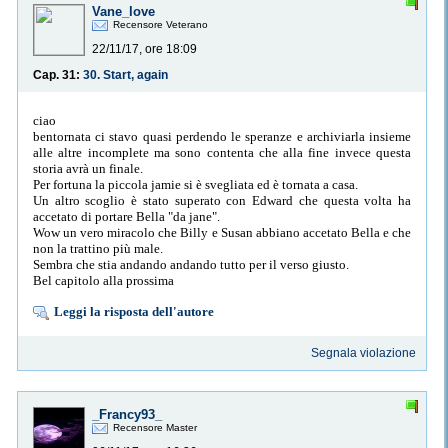
Vane_love
Recensore Veterano
22/11/17, ore 18:09
Cap. 31:
30. Start, again
ciao
bentornata ci stavo quasi perdendo le speranze e archiviarla insieme
alle altre incomplete ma sono contenta che alla fine invece questa
storia avrà un finale.
Per fortuna la piccola jamie si è svegliata ed è tornata a casa.
Un altro scoglio è stato superato con Edward che questa volta ha
accetato di portare Bella "da jane".
Wow un vero miracolo che Billy e Susan abbiano accetato Bella e che
non la trattino più male.
Sembra che stia andando andando tutto per il verso giusto.
Bel capitolo alla prossima
Leggi la risposta dell'autore
Segnala violazione
_Francy93_
Recensore Master