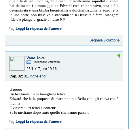
qua e la di malinconica, mi é piaciuta moltissimo soprattutto come
hai delineato i personaggi: un Edward cosi comprensivo, una bella
determinata e una bimba buonissima e dolcissima ...me la sono letta
in una notte, non riuscivo a staccarmene sei riuscita a farmi piangere
ridere e piangere, grazie di tutto !😘
Leggi la risposta dell'autore
Segnala violazione
Vane_love
Recensore Veterano
26/11/17, ore 19:16
Cap. 32:
31. In the end
ciaoooo
Un bel finale per la famigliola felice.
Edward che fa la proposta di matrimonio a Bella e lei gli rileva che è
incinta.
E vissero tutti felici e contenti.
Se lo meritano dopo tutto quello che hanno passato.
Leggi la risposta dell'autore