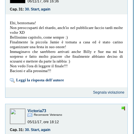
06/11/17, ore 16:36
Cap. 31:
30. Start, again
Ehi, bentornata!
Non preoccuparti del ritardo, anch'io nel pubblicare faccio tardi molte
volte XD
Bellissimo capitolo, come sempre :)
Finalmente la piccola Jamie è tornata a casa ed è stato carino
organizzare una festa in suo onore!
Immaginavo che sarebbero arrivati anche Billy e Sue ma mi ha
sorpreso e fatto molto piacere che finalmente abbiano deciso di
scusarsi e mettere da parte la rabbia :)
Non vedo l'ora di leggere il finale!!!
Bacioni e alla prossima!!!
Leggi la risposta dell'autore
Segnala violazione
Victoria73
Recensore Veterano
05/11/17, ore 18:12
Cap. 31:
30. Start, again