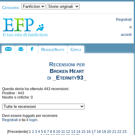
Categorie:
Registrati
o
accedi
Regole/Aiuto
Cerca
Recensioni per
Broken Heart
di
_Eternity93_
Questa storia ha ottenuto 443 recensioni.
Positive : 443
Neutre o critiche: 0
Devi essere loggato per recensire.
Registrati
o fai il
login
.
[Precedente] 1
2
3
4
5
6
7
8
9
10
11
12
13
14
15
16
17
18
19
20
21
22
23