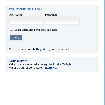
Per leggere, fai il login
Nickname:
Password:
Login automatico per il prossimo mese
Non hai un account?
Registrati
, basta un'email.
Torna indietro
Vai a tutte le storie della categoria:
Libri
>
Twilight
Vai alla pagina dell'autore:
_Eternity93_