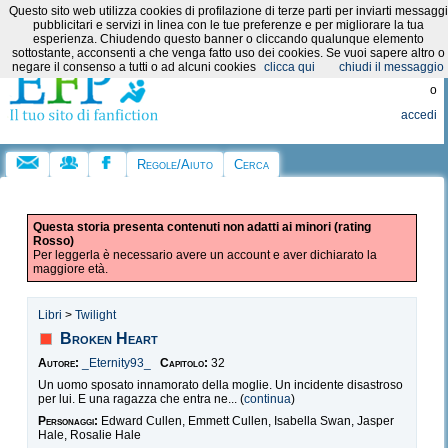
Questo sito web utilizza cookies di profilazione di terze parti per inviarti messaggi
Categorie:
pubblicitari e servizi in linea con le tue preferenze e per migliorare la tua
esperienza. Chiudendo questo banner o cliccando qualunque elemento
sottostante, acconsenti a che venga fatto uso dei cookies. Se vuoi sapere altro o
Registrati
negare il consenso a tutti o ad alcuni cookies
clicca qui
chiudi il messaggio
o
accedi
Regole/Aiuto
Cerca
Questa storia presenta contenuti non adatti ai minori (rating
Rosso)
Per leggerla è necessario avere un account e aver dichiarato la
maggiore età.
Libri
>
Twilight
Broken Heart
Autore:
_Eternity93_
Capitolo:
32
Un uomo sposato innamorato della moglie. Un incidente disastroso
per lui. E una ragazza che entra ne... (
continua
)
Personaggi:
Edward Cullen, Emmett Cullen, Isabella Swan, Jasper
Hale, Rosalie Hale