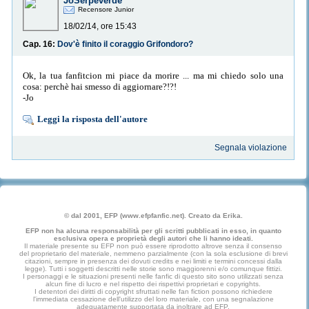
JoSerpeverde
Recensore Junior
18/02/14, ore 15:43
Cap. 16:
Dov'è finito il coraggio Grifondoro?
Ok, la tua fanfitcion mi piace da morire ... ma mi chiedo solo una
cosa: perchè hai smesso di aggiornare?!?!
-Jo
Leggi la risposta dell'autore
Segnala violazione
© dal 2001, EFP (www.efpfanfic.net). Creato da Erika.
EFP non ha alcuna responsabilità per gli scritti pubblicati in esso, in quanto
esclusiva opera e proprietà degli autori che li hanno ideati.
Il materiale presente su EFP non può essere riprodotto altrove senza il consenso
del proprietario del materiale, nemmeno parzialmente (con la sola esclusione di brevi
citazioni, sempre in presenza dei dovuti credits e nei limiti e termini concessi dalla
legge). Tutti i soggetti descritti nelle storie sono maggiorenni e/o comunque fittizi.
I personaggi e le situazioni presenti nelle fanfic di questo sito sono utilizzati senza
alcun fine di lucro e nel rispetto dei rispettivi proprietari e copyrights.
I detentori dei diritti di copyright sfruttati nelle fan fiction possono richiedere
l'immediata cessazione dell'utilizzo del loro materiale, con una segnalazione
adeguatamente supportata da inoltrare ad EFP.