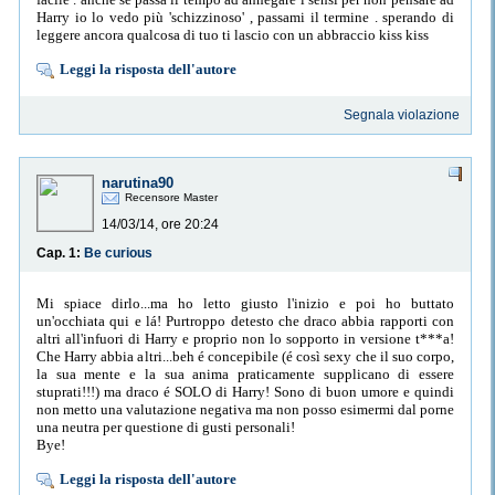
Harry io lo vedo più 'schizzinoso' , passami il termine . sperando di
leggere ancora qualcosa di tuo ti lascio con un abbraccio kiss kiss
Leggi la risposta dell'autore
Segnala violazione
narutina90
Recensore Master
14/03/14, ore 20:24
Cap. 1:
Be curious
Mi spiace dirlo...ma ho letto giusto l'inizio e poi ho buttato
un'occhiata qui e lá! Purtroppo detesto che draco abbia rapporti con
altri all'infuori di Harry e proprio non lo sopporto in versione t***a!
Che Harry abbia altri...beh é concepibile (é così sexy che il suo corpo,
la sua mente e la sua anima praticamente supplicano di essere
stuprati!!!) ma draco é SOLO di Harry! Sono di buon umore e quindi
non metto una valutazione negativa ma non posso esimermi dal porne
una neutra per questione di gusti personali!
Bye!
Leggi la risposta dell'autore