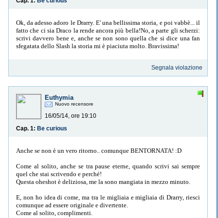
Cap. 1:
Be curious
Ok, da adesso adoro le Drarry. E' una bellissima storia, e poi vabbè... il
fatto che ci sia Draco la rende ancora più bella!No, a parte gli scherzi:
scrivi davvero bene e, anche se non sono quella che si dice una fan
sfegatata dello Slash la storia mi è piaciuta molto. Bravissima!
Segnala violazione
Euthymia
Nuovo recensore
16/05/14, ore 19:10
Cap. 1:
Be curious
Anche se non è un vero ritorno.. comunque BENTORNATA! :D
Come al solito, anche se tra pause eterne, quando scrivi sai sempre
quel che stai scrivendo e perché!
Questa oheshot è deliziosa, me la sono mangiata in mezzo minuto.
E, non ho idea di come, ma tra le migliaia e migliaia di Drarry, riesci
comunque ad essere originale e divertente.
Come al solito, complimenti.