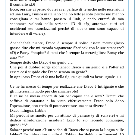
il contrario xD)
Ecco, ora che ci penso dovrei aver parlato di te anche nelle recensioni
ad una Larry, l'unica in italiano che ho letto (e solo perché me l'hanno
consigliata e mi hanno passato il link, quando entrerò di mia
spontanea volontà nella sezione 1D di efp, autorizzo tutti ad
uccidermi e/o esorcizzarmi perché di sicuro non sono capace di
intendere e di volere).
Ahahahahah niente, Draco è sempre il solito essere meraviglioso
(posso dire che mi ricorda vagamente Sherlock con le sue stranezze?
xD) e Pansy *sospira* dimmi che è sempre la meravigliosa Pansy che
amo *^*
Sempre detto che Draco è un genio u.u
Che poi il dubbio sorge spontaneo: Draco è un genio o è Potter ad
essere così stupido che Draco sembra un genio?
In ogni caso Draco ci fa una bella figura e quindi va bene uguale u.u
Ce ne ha messo di tempo per realizzare che Draco è intrigante e che
gli interessa in modo più che amichevole!
E ce ne ha messo ancora di più per capire che è sexy? Dimmi che
soffriva di cataratta e ha visto effettivamente Draco solo dopo
l'operazione, non credo di poter accettare una cosa diversa!
Draco. Lingua. Labbra.
Mi perdoni se smetto per un attimo di pensare (e di scrivere) e mi
dedico all'adorazione assoluta? Ecco lo sto facendo comunque,
quindi *^*
Salazar perché non c'è un video di Draco che si passa la lingua sulle
labbra? Un video tipo quello di Taking the Hobbits to Isengard, 10