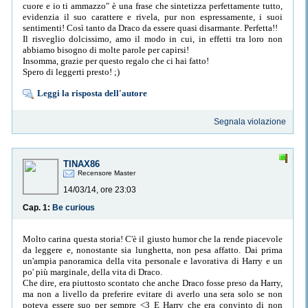
cuore e io ti ammazzo" è una frase che sintetizza perfettamente tutto,
evidenzia il suo carattere e rivela, pur non espressamente, i suoi
sentimenti! Così tanto da Draco da essere quasi disarmante. Perfetta!!
Il risveglio dolcissimo, amo il modo in cui, in effetti tra loro non
abbiamo bisogno di molte parole per capirsi!
Insomma, grazie per questo regalo che ci hai fatto!
Spero di leggerti presto! ;)
Leggi la risposta dell'autore
Segnala violazione
TINAX86
Recensore Master
14/03/14, ore 23:03
Cap. 1:
Be curious
Molto carina questa storia! C'è il giusto humor che la rende piacevole
da leggere e, nonostante sia lunghetta, non pesa affatto. Dai prima
un'ampia panoramica della vita personale e lavorativa di Harry e un
po' più marginale, della vita di Draco.
Che dire, era piuttosto scontato che anche Draco fosse preso da Harry,
ma non a livello da preferire evitare di averlo una sera solo se non
poteva essere suo per sempre <3 E Harry che era convinto di non