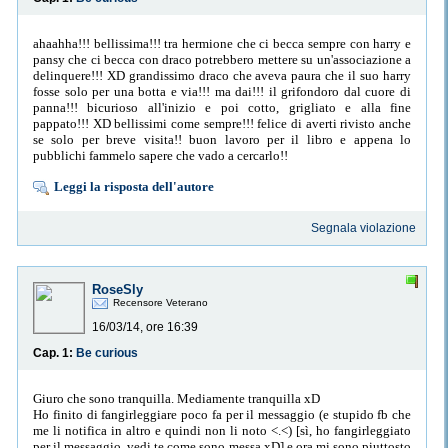
ahaahha!!! bellissima!!! tra hermione che ci becca sempre con harry e
pansy che ci becca con draco potrebbero mettere su un'associazione a
delinquere!!! XD grandissimo draco che aveva paura che il suo harry
fosse solo per una botta e via!!! ma dai!!! il grifondoro dal cuore di
panna!!! bicurioso all'inizio e poi cotto, grigliato e alla fine
pappato!!! XD bellissimi come sempre!!! felice di averti rivisto anche
se solo per breve visita!! buon lavoro per il libro e appena lo
pubblichi fammelo sapere che vado a cercarlo!!
Leggi la risposta dell'autore
Segnala violazione
RoseSly
Recensore Veterano
16/03/14, ore 16:39
Cap. 1:
Be curious
Giuro che sono tranquilla. Mediamente tranquilla xD
Ho finito di fangirleggiare poco fa per il messaggio (e stupido fb che
me li notifica in altro e quindi non li noto <.<) [sì, ho fangirleggiato
per il messaggio, vedi te come sono messa xD] e ora mi sono piuttosto