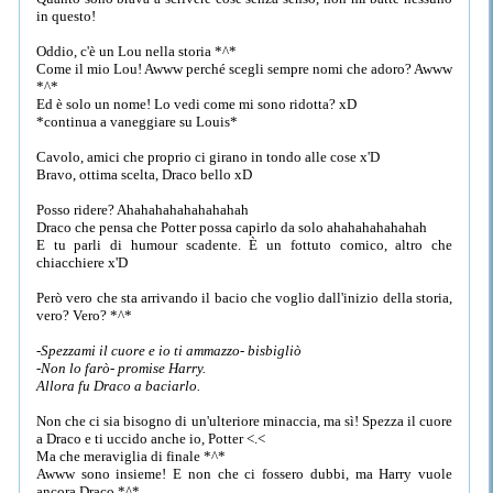
in questo!
Oddio, c'è un Lou nella storia *^*
Come il mio Lou! Awww perché scegli sempre nomi che adoro? Awww
*^*
Ed è solo un nome! Lo vedi come mi sono ridotta? xD
*continua a vaneggiare su Louis*
Cavolo, amici che proprio ci girano in tondo alle cose x'D
Bravo, ottima scelta, Draco bello xD
Posso ridere? Ahahahahahahahahah
Draco che pensa che Potter possa capirlo da solo ahahahahahahah
E tu parli di humour scadente. È un fottuto comico, altro che
chiacchiere x'D
Però vero che sta arrivando il bacio che voglio dall'inizio della storia,
vero? Vero? *^*
-Spezzami il cuore e io ti ammazzo- bisbigliò
-Non lo farò- promise Harry.
Allora fu Draco a baciarlo.
Non che ci sia bisogno di un'ulteriore minaccia, ma sì! Spezza il cuore
a Draco e ti uccido anche io, Potter <.<
Ma che meraviglia di finale *^*
Awww sono insieme! E non che ci fossero dubbi, ma Harry vuole
ancora Draco *^*