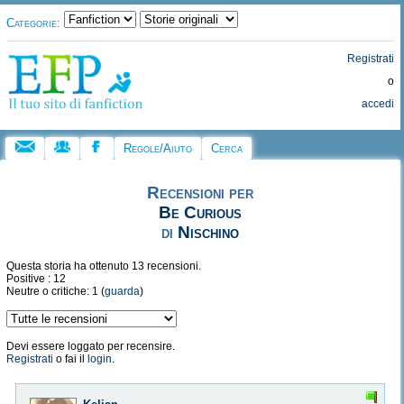
Categorie:
Registrati
o
accedi
Regole/Aiuto
Cerca
Recensioni per
Be Curious
di
Nischino
Questa storia ha ottenuto 13 recensioni.
Positive : 12
Neutre o critiche: 1 (
guarda
)
Devi essere loggato per recensire.
Registrati
o fai il
login
.