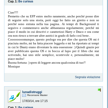
Cap. 1:
Be curious
Ciao!!!!
Premetto che su EFP entro molto raramente, anche perché posso dire
di seguire solo una storia, però oggi ho fatto un giretto e non so
perché sono entrata nella tua pagina.. Ai tempi di Background ti
seguivo e commentavo anche abbastanza regolarmente, perché mi
piace il modo in cui descrivi e caratterizzi Harry e Draco e ora come
ora non riesco a trovare altre autrici in grado di farlo così bene..
Coooooooomunque, questo prologo era per dire che questa OS mi è
piaciuta molto, mi ha fatta piacere leggerla e mi ha riportato ai tempi
in cui le Drarry erano diventate la mia ossessione :) Quindi grazie per
aver pubblicato questa OS e in bocca al lupo per il libro che stai
scrivendo, hai uno stile semplice, scorrevole e, personalmente, mi
piace molto!
Buona fortuna :) spero di leggere ancora qualcosina di tuo!!
Monique
Segnala violazione
lunadistruggi
Recensore Master
17/03/14, ore 17:15
Cap. 1:
Be curious