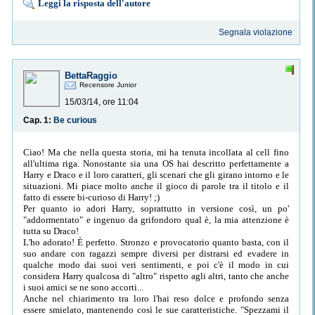
Leggi la risposta dell'autore
Segnala violazione
BettaRaggio
Recensore Junior
15/03/14, ore 11:04
Cap. 1:
Be curious
Ciao! Ma che nella questa storia, mi ha tenuta incollata al cell fino
all'ultima riga. Nonostante sia una OS hai descritto perfettamente a
Harry e Draco e il loro caratteri, gli scenari che gli girano intorno e le
situazioni. Mi piace molto anche il gioco di parole tra il titolo e il
fatto di essere bi-curioso di Harry! ;)
Per quanto io adori Harry, soprattutto in versione così, un po'
"addormentato" e ingenuo da grifondoro qual è, la mia attenzione è
tutta su Draco!
L'ho adorato! È perfetto. Stronzo e provocatorio quanto basta, con il
suo andare con ragazzi sempre diversi per distrarsi ed evadere in
qualche modo dai suoi veri sentimenti, e poi c'è il modo in cui
considera Harry qualcosa di "altro" rispetto agli altri, tanto che anche
i suoi amici se ne sono accorti...
Anche nel chiarimento tra loro l'hai reso dolce e profondo senza
essere smielato, mantenendo così le sue caratteristiche. "Spezzami il