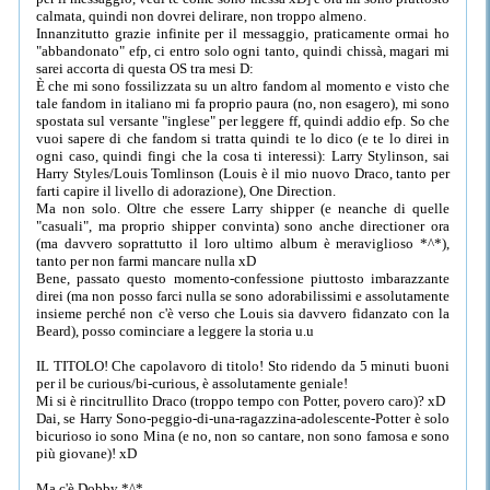
calmata, quindi non dovrei delirare, non troppo almeno.
Innanzitutto grazie infinite per il messaggio, praticamente ormai ho
"abbandonato" efp, ci entro solo ogni tanto, quindi chissà, magari mi
sarei accorta di questa OS tra mesi D:
È che mi sono fossilizzata su un altro fandom al momento e visto che
tale fandom in italiano mi fa proprio paura (no, non esagero), mi sono
spostata sul versante "inglese" per leggere ff, quindi addio efp. So che
vuoi sapere di che fandom si tratta quindi te lo dico (e te lo direi in
ogni caso, quindi fingi che la cosa ti interessi): Larry Stylinson, sai
Harry Styles/Louis Tomlinson (Louis è il mio nuovo Draco, tanto per
farti capire il livello di adorazione), One Direction.
Ma non solo. Oltre che essere Larry shipper (e neanche di quelle
"casuali", ma proprio shipper convinta) sono anche directioner ora
(ma davvero soprattutto il loro ultimo album è meraviglioso *^*),
tanto per non farmi mancare nulla xD
Bene, passato questo momento-confessione piuttosto imbarazzante
direi (ma non posso farci nulla se sono adorabilissimi e assolutamente
insieme perché non c'è verso che Louis sia davvero fidanzato con la
Beard), posso cominciare a leggere la storia u.u
IL TITOLO! Che capolavoro di titolo! Sto ridendo da 5 minuti buoni
per il be curious/bi-curious, è assolutamente geniale!
Mi si è rincitrullito Draco (troppo tempo con Potter, povero caro)? xD
Dai, se Harry Sono-peggio-di-una-ragazzina-adolescente-Potter è solo
bicurioso io sono Mina (e no, non so cantare, non sono famosa e sono
più giovane)! xD
Ma c'è Dobby *^*