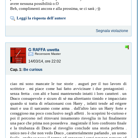
avere nessuna possibilità o.O
Beh, complimenti ancora e alla prossima, se ci sarà ;-))
Leggi la risposta dell'autore
Segnala violazione
G RAFFA uwetta
Recensore Master
14/03/14, ore 22:02
Cap. 1:
Be curious
ciao mi sono mancate le tue storie . auguri per il tuo lavoro di
scrittrice . mi piace come hai fatto avvicinare i due protagonisti .
senza fretta . con alti e bassi mantenendo intatti i loro caratteri . un
Draco consapevole e sicuro di sè ma altrettanto timido e impacciato
quando si tratta di relazionarsi con Harry , infatti tende ad erigere
muri e usa il sarcasmo come arma . dall'altro lato un Harry forte e
coraggioso ma poco conclusivo negli affetti . lo scoprirsi bi-curioso e
poi il percorso nel ritrovarsi innamorato risveglia in lui finalmente
una pace che prima non possedeva . magistrale il loro confronto finale
e la titubanza di Draco al risveglio conclude una storia perfetta .
unico neo è che non vedo Draco , caratterialmente parlando , un uomo
facile . anche se passa il tempo ad annegare i sensi per non pensare ad