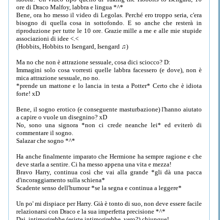
ore di Draco Malfoy, labbra e lingua *^*
Bene, ora ho messo il video di Legolas. Perché ero troppo seria, c'era
bisogno di quella cosa in sottofondo. E so anche che resterà in
riproduzione per tutte le 10 ore. Grazie mille a me e alle mie stupide
associazioni di idee <.<
(Hobbits, Hobbits to Isengard, Isengard ♫)
Ma no che non è attrazione sessuale, cosa dici sciocco? D:
Immagini solo cosa vorresti quelle labbra facessero (e dove), non è
mica attrazione sessuale, no no.
*prende un mattone e lo lancia in testa a Potter* Certo che è idiota
forte! xD
Bene, il sogno erotico (e conseguente masturbazione) l'hanno aiutato
a capire o vuole un disegnino? xD
No, sono una signora *non ci crede neanche lei* ed eviterò di
commentare il sogno.
Salazar che sogno *^*
Ha anche finalmente imparato che Hermione ha sempre ragione e che
deve starla a sentire. Ci ha messo appena una vita e mezza!
Bravo Harry, continua così che vai alla grande *gli dà una pacca
d'incoraggiamento sulla schiena*
Scadente senso dell'humour *se la segna e continua a leggere*
Un po' mi dispiace per Harry. Già è tonto di suo, non deve essere facile
relazionarsi con Draco e la sua imperfetta precisione *^*
Dai, intimorirebbe (esiste intimorirebbe, vero?) chiunque!