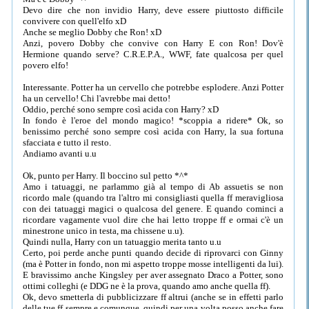
Devo dire che non invidio Harry, deve essere piuttosto difficile
convivere con quell'elfo xD
Anche se meglio Dobby che Ron! xD
Anzi, povero Dobby che convive con Harry E con Ron! Dov'è
Hermione quando serve? C.R.E.P.A., WWF, fate qualcosa per quel
povero elfo!
Interessante. Potter ha un cervello che potrebbe esplodere. Anzi Potter
ha un cervello! Chi l'avrebbe mai detto!
Oddio, perché sono sempre così acida con Harry? xD
In fondo è l'eroe del mondo magico! *scoppia a ridere* Ok, so
benissimo perché sono sempre così acida con Harry, la sua fortuna
sfacciata e tutto il resto.
Andiamo avanti u.u
Ok, punto per Harry. Il boccino sul petto *^*
Amo i tatuaggi, ne parlammo già al tempo di Ab assuetis se non
ricordo male (quando tra l'altro mi consigliasti quella ff meravigliosa
con dei tatuaggi magici o qualcosa del genere. E quando cominci a
ricordare vagamente vuol dire che hai letto troppe ff e ormai c'è un
minestrone unico in testa, ma chissene u.u).
Quindi nulla, Harry con un tatuaggio merita tanto u.u
Certo, poi perde anche punti quando decide di riprovarci con Ginny
(ma è Potter in fondo, non mi aspetto troppe mosse intelligenti da lui).
E bravissimo anche Kingsley per aver assegnato Draco a Potter, sono
ottimi colleghi (e DDG ne è la prova, quando amo anche quella ff).
Ok, devo smetterla di pubblicizzare ff altrui (anche se in effetti parlo
delle tue ff sempre e comunque, quindi per una volta posso anche fare