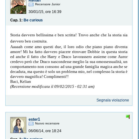
Kelian
Recensore Junior
30/01/15, ore 16:39
Cap. 1:
Be curious
Storia davvero bellissima e ben scritta!
Trovo anche che la storia sia
davvero ben costruita.
Aaaaah come amo questi due, il loro odio che piano piano diventa
amore! Mi ha fatto davvero piacere ritrovare Dobbie in questa storia
ed anche il fatto che Harry e Draco lavorassero assieme come Auror
credevo però che Draco nascondesse meglio la sua omossessualità, un
comportamento non consono ad una grande famiglia magica anche se
decaduta, ma questo è solo un problema mio, nel complesso la storia è
davvero magnifica! Complimenti!!
Baci, Kelian
(Recensione modificata il 09/02/2015 - 02:31 am)
Segnala violazione
ester1
Nuovo recensore
06/06/14, ore 18:24