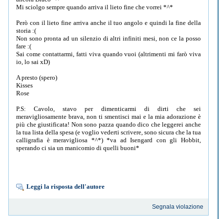
Mi sciolgo sempre quando arriva il lieto fine che vorrei *^*
Però con il lieto fine arriva anche il tuo angolo e quindi la fine della
storia :(
Non sono pronta ad un silenzio di altri infiniti mesi, non ce la posso
fare :(
Sai come contattarmi, fatti viva quando vuoi (altrimenti mi farò viva
io, lo sai xD)
A presto (spero)
Kisses
Rose
P.S: Cavolo, stavo per dimenticarmi di dirti che sei
meravigliosamente brava, non ti smentisci mai e la mia adorazione è
più che giustificata! Non sono pazza quando dico che leggerei anche
la tua lista della spesa (e voglio vederti scrivere, sono sicura che la tua
calligrafia è meravigliosa *^*) *va ad Isengard con gli Hobbit,
sperando ci sia un manicomio di quelli buoni*
Leggi la risposta dell'autore
Segnala violazione