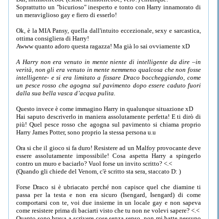
Soprattutto un "bicurioso" inesperto e tonto con Harry innamorato di
un meraviglioso gay e fiero di esserlo!
Ok, è la MIA Pansy, quella dall'intuito eccezionale, sexy e sarcastica,
ottima consigliera di Harry!
Awww quanto adoro questa ragazza! Ma già lo sai ovviamente xD
A Harry non era venuto in mente niente di intelligente da dire –in
verità, non gli era venuto in mente nemmeno qualcosa che non fosse
intelligente- e si era limitato a fissare Draco boccheggiando, come
un pesce rosso che agogna sul pavimento dopo essere caduto fuori
dalla sua bella vasca d’acqua pulita.
Questo invece è come immagino Harry in qualunque situazione xD
Hai saputo descriverlo in maniera assolutamente perfetta! E ti dirò di
più! Quel pesce rosso che agogna sul pavimento si chiama proprio
Harry James Potter, sono proprio la stessa persona u.u
Ora si che il gioco si fa duro! Resistere ad un Malfoy provocante deve
essere assolutamente impossibile! Cosa aspetta Harry a spingerlo
contro un muro e baciarlo? Vuol forse un invito scritto? <.<
(Quando gli chiede del Venom, c'è scritto sta sera, staccato D: )
Forse Draco si è ubriacato perché non capisce quel che diamine ti
passa per la testa e non era sicuro (Isengard, Isengard) di come
comportarsi con te, voi due insieme in un locale gay e non sapeva
come resistere prima di baciarti visto che tu non ne volevi sapere? <.<
Quanto sono brava a scrivere cose senza senso, non mi batte nessuno