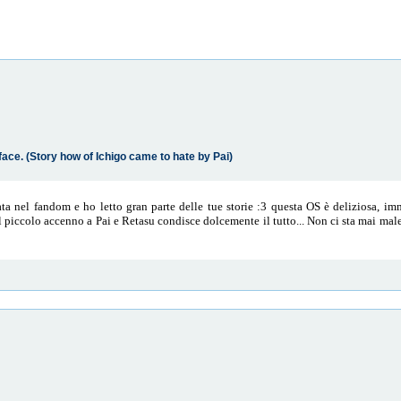
face. (Story how of Ichigo came to hate by Pai)
a nel fandom e ho letto gran parte delle tue storie :3 questa OS è deliziosa, i
 il piccolo accenno a Pai e Retasu condisce dolcemente il tutto... Non ci sta mai mal