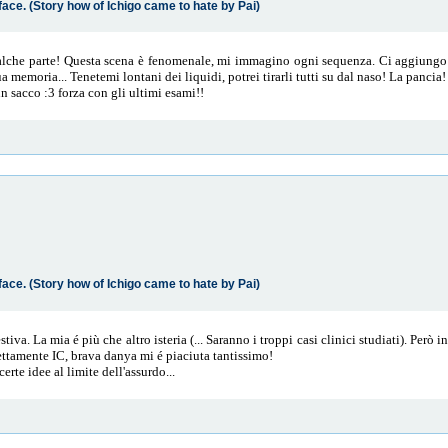
face. (Story how of Ichigo came to hate by Pai)
qualche parte! Questa scena è fenomenale, mi immagino ogni sequenza. Ci aggiun
 memoria... Tenetemi lontani dei liquidi, potrei tirarli tutti su dal naso! La panci
un sacco :3 forza con gli ultimi esami!!
face. (Story how of Ichigo came to hate by Pai)
tiva. La mia é più che altro isteria (... Saranno i troppi casi clinici studiati). Però i
rfettamente IC, brava danya mi é piaciuta tantissimo!
rte idee al limite dell'assurdo...