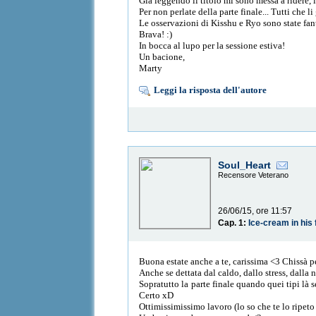
Già leggendo il titolo mi sono messa a ridere,
Per non perlate della parte finale... Tutti che 
Le osservazioni di Kisshu e Ryo sono state fan
Brava! :)
In bocca al lupo per la sessione estiva!
Un bacione,
Marty
Leggi la risposta dell'autore
Soul_Heart
Recensore Veterano
26/06/15, ore 11:57
Cap. 1:
Ice-cream in his 
Buona estate anche a te, carissima <3 Chissà p
Anche se dettata dal caldo, dallo stress, dalla n
Sopratutto la parte finale quando quei tipi là 
Certo xD
Ottimissimissimo lavoro (lo so che te lo ripeto