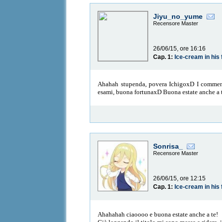
Jiyu_no_yume
Recensore Master
26/06/15, ore 16:16
Cap. 1:
Ice-cream in his 
Ahahah stupenda, povera IchigoxD I comment
esami, buona fortunaxD Buona estate anche a t
Sonrisa_
Recensore Master
26/06/15, ore 12:15
Cap. 1:
Ice-cream in his 
Ahahahah ciaoooo e buona estate anche a te!