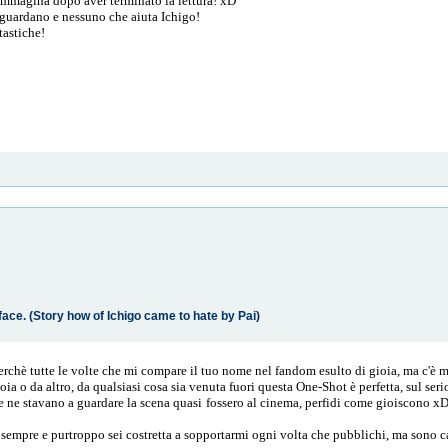
 immagina dopo aver terminato la lettura! xD
li guardano e nessuno che aiuta Ichigo!
tastiche!
face. (Story how of Ichigo came to hate by Pai)
erchè tutte le volte che mi compare il tuo nome nel fandom esulto di gioia, ma c'è m
oia o da altro, da qualsiasi cosa sia venuta fuori questa One-Shot è perfetta, sul serio
se ne stavano a guardare la scena quasi fossero al cinema, perfidi come gioiscono xD
 sempre e purtroppo sei costretta a sopportarmi ogni volta che pubblichi, ma sono ca