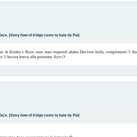
face. (Story how of Ichigo came to hate by Pai)
i di Kisshu e Ryou sono stati stupendi ahaha Davvero bella, complimenti:3 Anc
e:3 Ancora brava, alla prossima. Jiyu<3
face. (Story how of Ichigo came to hate by Pai)