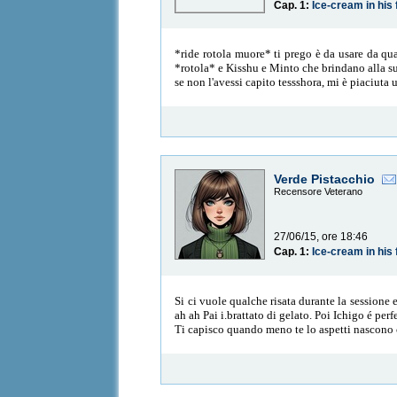
Cap. 1:
Ice-cream in his 
*ride rotola muore* ti prego è da usare da 
*rotola* e Kisshu e Minto che brindano alla sua
se non l'avessi capito tessshora, mi è piaciuta 
Verde Pistacchio
Recensore Veterano
27/06/15, ore 18:46
Cap. 1:
Ice-cream in his 
Si ci vuole qualche risata durante la sessione es
ah ah Pai i.brattato di gelato. Poi Ichigo é pe
Ti capisco quando meno te lo aspetti nascono ce