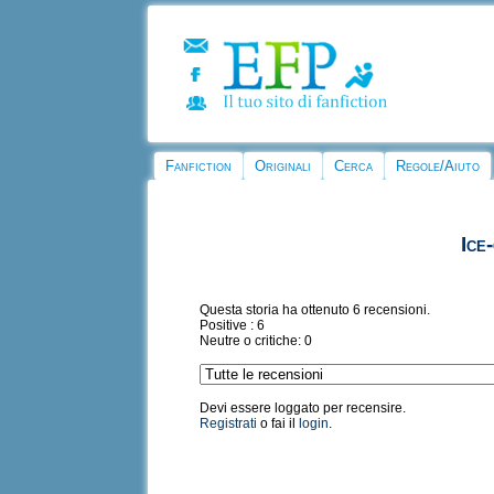
Fanfiction
Originali
Cerca
Regole/Aiuto
Ice
Questa storia ha ottenuto 6 recensioni.
Positive : 6
Neutre o critiche: 0
Devi essere loggato per recensire.
Registrati
o fai il
login
.