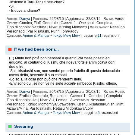
-Insieme a Taru-Taru e nee-chan?
-Sì.
- E dove andiamo?
Autore:
Danya
|
Pubblicata:
22/08/15 | Aggiornata: 22/08/15 |
Rating:
Verde
Genere:
Comico, Fluff, Generale |
Capitoli:
1 - One shot | Completa
Tipo di coppia: Nessuna |
Note:
Missing Moments |
Avvertimenti:
Nessuno
Personaggi: Pai Ikisatashi, Purin Fon/Paddy
Categoria:
Anime & Manga
>
Tokyo Mew Mew
| Leggi le
11
recensioni
If we had been born...
(...) Minto non poté non pensare a quanto Pai fosse posato ed
educato, al contrario di Kisshu che rideva forte e ammiccava ogni
due e tre.
-Sai, Ikisatashi-san, non sembri proprio fratello di questo debosciato-
aveva detto, bevendo il suo cocktail.
-Lo so. E la cosa non può che rendermi lieto.
-Ehy sono qui, se non ve ne siete accorti- rimbeccò Kisshu, offeso.
Autore:
Danya
|
Pubblicata:
20/08/15 | Aggiornata: 20/08/15 |
Rating:
Rosso
Genere:
Erotico, Generale, Romantico |
Capitoli:
1 - One shot | Completa
Tipo di coppia: Het |
Note:
AU, Lemon |
Avvertimenti:
Nessuno
Personaggi: Ichigo Momomiya/Strawberry, Kisshu Ikisatashi/Ghish, Mint
Aizawa/Mina, Pai Ikisatashi, Retasu Midorikawa/Lory
Categoria:
Anime & Manga
>
Tokyo Mew Mew
| Leggi le
5
recensioni
Swearing