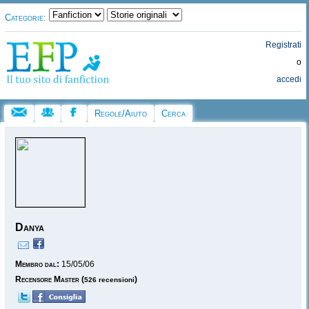
Categorie:
Registrati
o
accedi
Regole/Aiuto
Cerca
Danya
Membro dal:
15/05/06
Recensore Master
(
)
526 recensioni