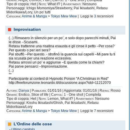
Genere:
Angst, Comico, Fluff |
Capitoli:
1 - One shot | Completa
Tipo di coppia: Het |
Note:
What if? |
Avvertimenti:
Nessuno
Personaggi: Ichigo Momomiya/Strawberry, Pai Ikisatashi, Retasu
Midorikawa/Lory, Un po' tutti
Categoria:
Anime & Manga
>
Tokyo Mew Mew
| Leggi le
3
recensioni
Improvisation
(...) Rimasero in silenzio per un po’, e solo dopo parecchi minuti, Pai
le disse –Scusami.
Retasu trattenne una risatina esausta e gli cinse il petto –Per cosa?
Per questo o per ieri sera?
Pai sbuffò –Per questo. - strofinò la guancia sui capelli –Mi pare tu ti
sia scusata per una reazione eccessiva.
Retasu arrossì un po’ e aggiunse –E questa come la chiami?
Pai parve pensarci –Improvvisazione.
(...)
**
Partecipante al contest di Hypnotic Poison "A Christmas in Red"
http://freeforumzone.leonardo.it/discussione.aspx?idd=11212070
Autore:
Danya
|
Pubblicata:
01/01/16 | Aggiornata: 01/01/16 |
Rating:
Rosso
Genere:
Erotico, Slice of life |
Capitoli:
1 - One shot | Completa
Tipo di coppia: Het |
Note:
Lemon, What if? |
Avvertimenti:
Nessuno
Personaggi: Kisshu Ikisatashi/Ghish, Pai Ikisatashi, Retasu
Midorikawa/Lory
Categoria:
Anime & Manga
>
Tokyo Mew Mew
| Leggi le
7
recensioni
L'Ordine delle cose
-
Ultimo capitolo