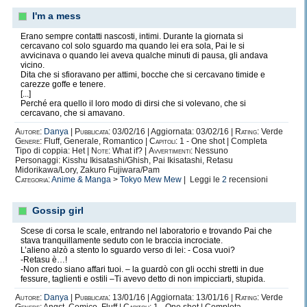
I'm a mess
Erano sempre contatti nascosti, intimi. Durante la giornata si
cercavano col solo sguardo ma quando lei era sola, Pai le si
avvicinava o quando lei aveva qualche minuti di pausa, gli andava
vicino.
Dita che si sfioravano per attimi, bocche che si cercavano timide e
carezze goffe e tenere.
[...]
Perché era quello il loro modo di dirsi che si volevano, che si
cercavano, che si amavano.
Autore:
Danya
|
Pubblicata:
03/02/16 | Aggiornata: 03/02/16 |
Rating:
Verde
Genere:
Fluff, Generale, Romantico |
Capitoli:
1 - One shot | Completa
Tipo di coppia: Het |
Note:
What if? |
Avvertimenti:
Nessuno
Personaggi: Kisshu Ikisatashi/Ghish, Pai Ikisatashi, Retasu
Midorikawa/Lory, Zakuro Fujiwara/Pam
Categoria:
Anime & Manga
>
Tokyo Mew Mew
| Leggi le
2
recensioni
Gossip girl
Scese di corsa le scale, entrando nel laboratorio e trovando Pai che
stava tranquillamente seduto con le braccia incrociate.
L’alieno alzò a stento lo sguardo verso di lei: - Cosa vuoi?
-Retasu è…!
-Non credo siano affari tuoi. – la guardò con gli occhi stretti in due
fessure, taglienti e ostili –Ti avevo detto di non impicciarti, stupida.
Autore:
Danya
|
Pubblicata:
13/01/16 | Aggiornata: 13/01/16 |
Rating:
Verde