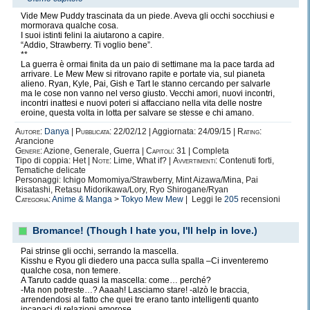
Vide Mew Puddy trascinata da un piede. Aveva gli occhi socchiusi e
mormorava qualche cosa.
I suoi istinti felini la aiutarono a capire.
“Addio, Strawberry. Ti voglio bene”.
**
La guerra è ormai finita da un paio di settimane ma la pace tarda ad
arrivare. Le Mew Mew si ritrovano rapite e portate via, sul pianeta
alieno. Ryan, Kyle, Pai, Gish e Tart le stanno cercando per salvarle
ma le cose non vanno nel verso giusto. Vecchi amori, nuovi incontri,
incontri inattesi e nuovi poteri si affacciano nella vita delle nostre
eroine, questa volta in lotta per salvare se stesse e chi amano.
Autore:
Danya
|
Pubblicata:
22/02/12 | Aggiornata: 24/09/15 |
Rating:
Arancione
Genere:
Azione, Generale, Guerra |
Capitoli:
31 | Completa
Tipo di coppia: Het |
Note:
Lime, What if? |
Avvertimenti:
Contenuti forti,
Tematiche delicate
Personaggi: Ichigo Momomiya/Strawberry, Mint Aizawa/Mina, Pai
Ikisatashi, Retasu Midorikawa/Lory, Ryo Shirogane/Ryan
Categoria:
Anime & Manga
>
Tokyo Mew Mew
| Leggi le
205
recensioni
Bromance! (Though I hate you, I'll help in love.)
Pai strinse gli occhi, serrando la mascella.
Kisshu e Ryou gli diedero una pacca sulla spalla –Ci inventeremo
qualche cosa, non temere.
A Taruto cadde quasi la mascella: come… perché?
-Ma non potreste…? Aaaah! Lasciamo stare! -alzò le braccia,
arrendendosi al fatto che quei tre erano tanto intelligenti quanto
incapaci di relazioni amorose.