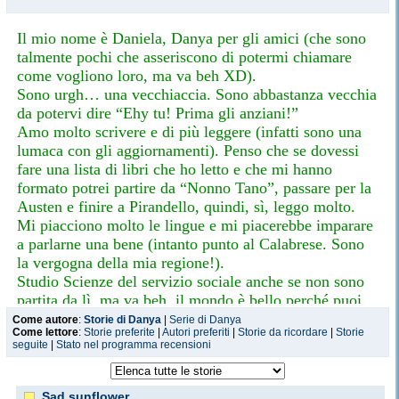
Il mio nome è Daniela, Danya per gli amici (che sono
talmente pochi che asseriscono di potermi chiamare
come vogliono loro, ma va beh XD).
Sono urgh… una vecchiaccia. Sono abbastanza vecchia
da potervi dire “Ehy tu! Prima gli anziani!”
Amo molto scrivere e di più leggere (infatti sono una
lumaca con gli aggiornamenti). Penso che se dovessi
fare una lista di libri che ho letto e che mi hanno
formato potrei partire da “Nonno Tano”, passare per la
Austen e finire a Pirandello, quindi, sì, leggo molto.
Mi piacciono molto le lingue e mi piacerebbe imparare
a parlarne una bene (intanto punto al Calabrese. Sono
la vergogna della mia regione!).
Studio Scienze del servizio sociale anche se non sono
partita da lì, ma va beh, il mondo è bello perché puoi
cambiare e le strade sono tante.
Come autore
:
Storie di Danya
|
Serie di Danya
Come lettore
:
Storie preferite
|
Autori preferiti
|
Storie da ricordare
|
Storie
Per una vita intera ho passato il naso su ff e manga,
seguite
|
Stato nel programma recensioni
anime, fumetti e ricordo con nostalgia la mia prima ff
=,) (che quasi quasi cancellerò ahhhaa).
Le cose più amo, oltre ai libri sono: la cioccolata, il
Sad sunflower