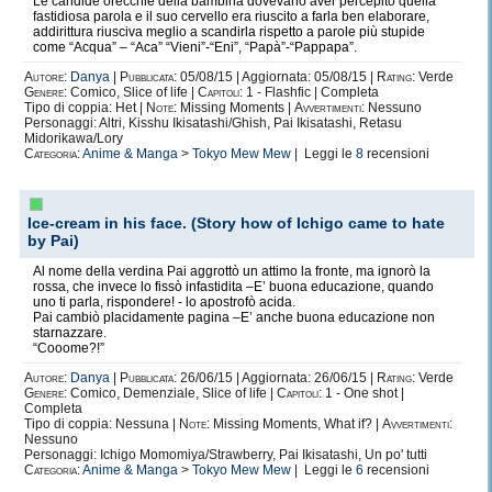
Le candide orecchie della bambina dovevano aver percepito quella
fastidiosa parola e il suo cervello era riuscito a farla ben elaborare,
addirittura riusciva meglio a scandirla rispetto a parole più stupide
come “Acqua” – “Aca” “Vieni”-“Eni”, “Papà”-“Pappapa”.
Autore:
Danya
|
Pubblicata:
05/08/15 | Aggiornata: 05/08/15 |
Rating:
Verde
Genere:
Comico, Slice of life |
Capitoli:
1 - Flashfic | Completa
Tipo di coppia: Het |
Note:
Missing Moments |
Avvertimenti:
Nessuno
Personaggi: Altri, Kisshu Ikisatashi/Ghish, Pai Ikisatashi, Retasu
Midorikawa/Lory
Categoria:
Anime & Manga
>
Tokyo Mew Mew
| Leggi le
8
recensioni
Ice-cream in his face. (Story how of Ichigo came to hate
by Pai)
Al nome della verdina Pai aggrottò un attimo la fronte, ma ignorò la
rossa, che invece lo fissò infastidita –E’ buona educazione, quando
uno ti parla, rispondere! - lo apostrofò acida.
Pai cambiò placidamente pagina –E’ anche buona educazione non
starnazzare.
“Cooome?!”
Autore:
Danya
|
Pubblicata:
26/06/15 | Aggiornata: 26/06/15 |
Rating:
Verde
Genere:
Comico, Demenziale, Slice of life |
Capitoli:
1 - One shot |
Completa
Tipo di coppia: Nessuna |
Note:
Missing Moments, What if? |
Avvertimenti:
Nessuno
Personaggi: Ichigo Momomiya/Strawberry, Pai Ikisatashi, Un po' tutti
Categoria:
Anime & Manga
>
Tokyo Mew Mew
| Leggi le
6
recensioni