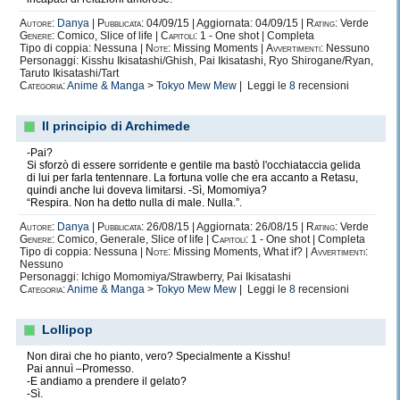
Autore:
Danya
|
Pubblicata:
04/09/15 | Aggiornata: 04/09/15 |
Rating:
Verde
Genere:
Comico, Slice of life |
Capitoli:
1 - One shot | Completa
Tipo di coppia: Nessuna |
Note:
Missing Moments |
Avvertimenti:
Nessuno
Personaggi: Kisshu Ikisatashi/Ghish, Pai Ikisatashi, Ryo Shirogane/Ryan,
Taruto Ikisatashi/Tart
Categoria:
Anime & Manga
>
Tokyo Mew Mew
| Leggi le
8
recensioni
Il principio di Archimede
-Pai?
Si sforzò di essere sorridente e gentile ma bastò l'occhiataccia gelida
di lui per farla tentennare. La fortuna volle che era accanto a Retasu,
quindi anche lui doveva limitarsi. -Sì, Momomiya?
“Respira. Non ha detto nulla di male. Nulla.”.
Autore:
Danya
|
Pubblicata:
26/08/15 | Aggiornata: 26/08/15 |
Rating:
Verde
Genere:
Comico, Generale, Slice of life |
Capitoli:
1 - One shot | Completa
Tipo di coppia: Nessuna |
Note:
Missing Moments, What if? |
Avvertimenti:
Nessuno
Personaggi: Ichigo Momomiya/Strawberry, Pai Ikisatashi
Categoria:
Anime & Manga
>
Tokyo Mew Mew
| Leggi le
8
recensioni
Lollipop
Non dirai che ho pianto, vero? Specialmente a Kisshu!
Pai annuì –Promesso.
-E andiamo a prendere il gelato?
-Sì.