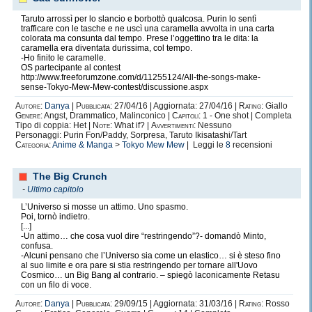
fidanzato, la mia borsa calda... e non so bene quale sia
Taruto arrossì per lo slancio e borbottò qualcosa. Purin lo sentì
l’ordine giusto, eh (non diciamolo al povero ragazzo!).
trafficare con le tasche e ne uscì una caramella avvolta in una carta
Non mi reputo una grande scrittrice anche se sarebbe
colorata ma consunta dal tempo. Prese l’oggettino tra le dita: la
caramella era diventata durissima, col tempo.
un sogno poterlo essere e mi piace leggere ff belle.
-Ho finito le caramelle.
Siccome sono una frana con le presentazioni, passo e
OS partecipante al contest
http://www.freeforumzone.com/d/11255124/All-the-songs-make-
chiudo.
sense-Tokyo-Mew-Mew-contest/discussione.aspx
Se qualche pazzo volesse contattarmi, questo è il mio
Autore:
Danya
|
Pubblicata:
27/04/16 | Aggiornata: 27/04/16 |
Rating:
Giallo
profilo:
Genere:
Angst, Drammatico, Malinconico |
Capitoli:
1 - One shot | Completa
https://www.facebook.com/Danya-EFP-
Tipo di coppia: Het |
Note:
What if? |
Avvertimenti:
Nessuno
Personaggi: Purin Fon/Paddy, Sorpresa, Taruto Ikisatashi/Tart
952622578162590/?ref=hlE, non sembro acida: lo sono
Categoria:
Anime & Manga
>
Tokyo Mew Mew
| Leggi le
8
recensioni
=P
The Big Crunch
-
Ultimo capitolo
L’Universo si mosse un attimo. Uno spasmo.
Poi, tornò indietro.
[...]
-Un attimo… che cosa vuol dire “restringendo”?- domandò Minto,
confusa.
-Alcuni pensano che l’Universo sia come un elastico… si è steso fino
al suo limite e ora pare si stia restringendo per tornare all'Uovo
Cosmico… un Big Bang al contrario. – spiegò laconicamente Retasu
con un filo di voce.
Autore:
Danya
|
Pubblicata:
29/09/15 | Aggiornata: 31/03/16 |
Rating:
Rosso