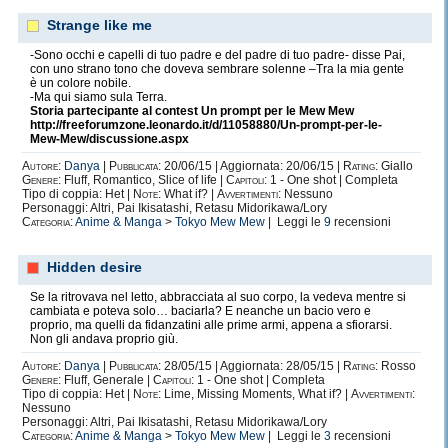
Strange like me
-Sono occhi e capelli di tuo padre e del padre di tuo padre- disse Pai,
con uno strano tono che doveva sembrare solenne –Tra la mia gente
è un colore nobile.
-Ma qui siamo sula Terra.
Storia partecipante al contest Un prompt per le Mew Mew
http://freeforumzone.leonardo.it/d/11058880/Un-prompt-per-le-
Mew-Mew/discussione.aspx
Autore:
Danya
|
Pubblicata:
20/06/15 | Aggiornata: 20/06/15 |
Rating:
Giallo
Genere:
Fluff, Romantico, Slice of life |
Capitoli:
1 - One shot | Completa
Tipo di coppia: Het |
Note:
What if? |
Avvertimenti:
Nessuno
Personaggi: Altri, Pai Ikisatashi, Retasu Midorikawa/Lory
Categoria:
Anime & Manga
>
Tokyo Mew Mew
| Leggi le
9
recensioni
Hidden desire
Se la ritrovava nel letto, abbracciata al suo corpo, la vedeva mentre si
cambiata e poteva solo… baciarla? E neanche un bacio vero e
proprio, ma quelli da fidanzatini alle prime armi, appena a sfiorarsi.
Non gli andava proprio giù.
Autore:
Danya
|
Pubblicata:
28/05/15 | Aggiornata: 28/05/15 |
Rating:
Rosso
Genere:
Fluff, Generale |
Capitoli:
1 - One shot | Completa
Tipo di coppia: Het |
Note:
Lime, Missing Moments, What if? |
Avvertimenti:
Nessuno
Personaggi: Altri, Pai Ikisatashi, Retasu Midorikawa/Lory
Categoria:
Anime & Manga
>
Tokyo Mew Mew
| Leggi le
3
recensioni