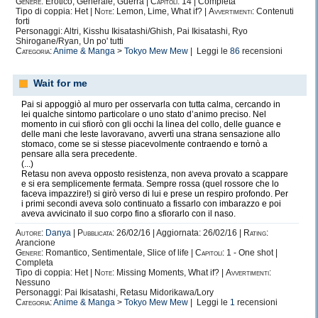
Genere:
Erotico, Generale, Guerra |
Capitoli:
14 | Completa
Tipo di coppia: Het |
Note:
Lemon, Lime, What if? |
Avvertimenti:
Contenuti
forti
Personaggi: Altri, Kisshu Ikisatashi/Ghish, Pai Ikisatashi, Ryo
Shirogane/Ryan, Un po' tutti
Categoria:
Anime & Manga
>
Tokyo Mew Mew
| Leggi le
86
recensioni
Wait for me
Pai si appoggiò al muro per osservarla con tutta calma, cercando in
lei qualche sintomo particolare o uno stato d’animo preciso. Nel
momento in cui sfiorò con gli occhi la linea del collo, delle guance e
delle mani che leste lavoravano, avvertì una strana sensazione allo
stomaco, come se si stesse piacevolmente contraendo e tornò a
pensare alla sera precedente.
(...)
Retasu non aveva opposto resistenza, non aveva provato a scappare
e si era semplicemente fermata. Sempre rossa (quel rossore che lo
faceva impazzire!) si girò verso di lui e prese un respiro profondo. Per
i primi secondi aveva solo continuato a fissarlo con imbarazzo e poi
aveva avvicinato il suo corpo fino a sfiorarlo con il naso.
Autore:
Danya
|
Pubblicata:
26/02/16 | Aggiornata: 26/02/16 |
Rating:
Arancione
Genere:
Romantico, Sentimentale, Slice of life |
Capitoli:
1 - One shot |
Completa
Tipo di coppia: Het |
Note:
Missing Moments, What if? |
Avvertimenti:
Nessuno
Personaggi: Pai Ikisatashi, Retasu Midorikawa/Lory
Categoria:
Anime & Manga
>
Tokyo Mew Mew
| Leggi le
1
recensioni