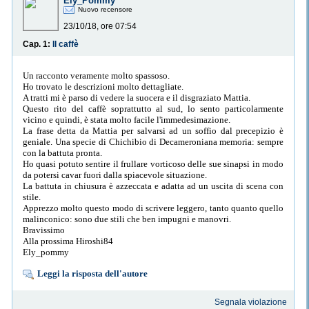
Ely_Pommy
Nuovo recensore
23/10/18, ore 07:54
Cap. 1:
Il caffè
Un racconto veramente molto spassoso.
Ho trovato le descrizioni molto dettagliate.
A tratti mi è parso di vedere la suocera e il disgraziato Mattia.
Questo rito del caffè soprattutto al sud, lo sento particolarmente
vicino e quindi, è stata molto facile l'immedesimazione.
La frase detta da Mattia per salvarsi ad un soffio dal precepizio è
geniale. Una specie di Chichibio di Decameroniana memoria: sempre
con la battuta pronta.
Ho quasi potuto sentire il frullare vorticoso delle sue sinapsi in modo
da potersi cavar fuori dalla spiacevole situazione.
La battuta in chiusura è azzeccata e adatta ad un uscita di scena con
stile.
Apprezzo molto questo modo di scrivere leggero, tanto quanto quello
malinconico: sono due stili che ben impugni e manovri.
Bravissimo
Alla prossima Hiroshi84
Ely_pommy
Leggi la risposta dell'autore
Segnala violazione