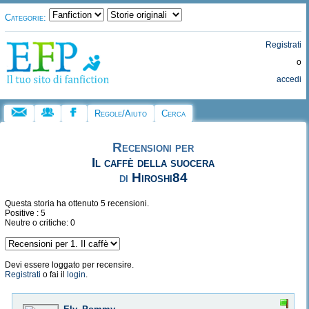
Categorie:
Registrati
o
accedi
Regole/Aiuto
Cerca
Recensioni per
Il caffè della suocera
di
Hiroshi84
Questa storia ha ottenuto 5 recensioni.
Positive : 5
Neutre o critiche: 0
Devi essere loggato per recensire.
Registrati
o fai il
login
.