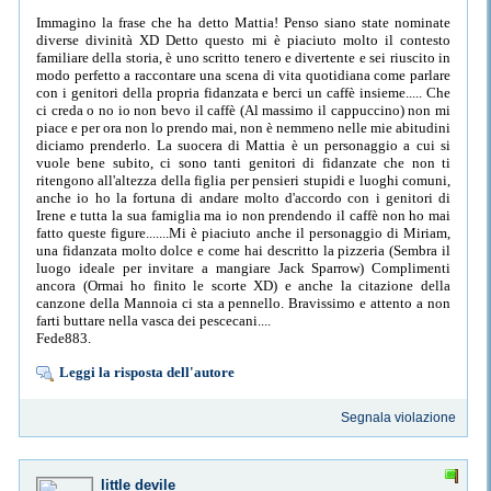
Immagino la frase che ha detto Mattia! Penso siano state nominate
diverse divinità XD Detto questo mi è piaciuto molto il contesto
familiare della storia, è uno scritto tenero e divertente e sei riuscito in
modo perfetto a raccontare una scena di vita quotidiana come parlare
con i genitori della propria fidanzata e berci un caffè insieme..... Che
ci creda o no io non bevo il caffè (Al massimo il cappuccino) non mi
piace e per ora non lo prendo mai, non è nemmeno nelle mie abitudini
diciamo prenderlo. La suocera di Mattia è un personaggio a cui si
vuole bene subito, ci sono tanti genitori di fidanzate che non ti
ritengono all'altezza della figlia per pensieri stupidi e luoghi comuni,
anche io ho la fortuna di andare molto d'accordo con i genitori di
Irene e tutta la sua famiglia ma io non prendendo il caffè non ho mai
fatto queste figure.......Mi è piaciuto anche il personaggio di Miriam,
una fidanzata molto dolce e come hai descritto la pizzeria (Sembra il
luogo ideale per invitare a mangiare Jack Sparrow) Complimenti
ancora (Ormai ho finito le scorte XD) e anche la citazione della
canzone della Mannoia ci sta a pennello. Bravissimo e attento a non
farti buttare nella vasca dei pescecani....
Fede883.
Leggi la risposta dell'autore
Segnala violazione
little devile